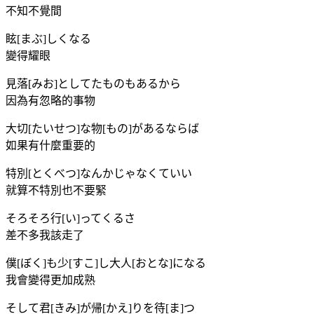
不知不覺間
眩[まぶ]しくなる
變得耀眼
見落[みお]としてたものもあるから
因為有忽略的事物
大切[たいせつ]な物[もの]があるならば
如果有什麼重要的
特別[とくべつ]なんかじゃなくていい
就算不特別也不要緊
そろそろ行[い]ってくるさ
差不多我該走了
僕[ぼく]も少[すこ]し大人[おとな]になる
我會變得更加成熟
そして君[きみ]が帰[かえ]りを待[ま]つ