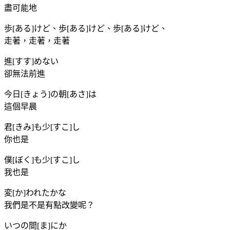
盡可能地
歩[ある]けど、歩[ある]けど、歩[ある]けど、
走著，走著，走著
進[すす]めない
卻無法前進
今日[きょう]の朝[あさ]は
這個早晨
君[きみ]も少[すこ]し
你也是
僕[ぼく]も少[すこ]し
我也是
変[か]われたかな
我們是不是有點改變呢？
いつの間[ま]にか