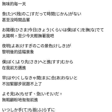
無味的每一天
食[た]べ残[のこ]すだって時間[じかん]がない
甚至沒時間品嘗
お陽様[ひさま]今日[きょう]くらいは僕[ぼく]を撫[な]でて
太陽啊，至少今天輕撫著我吧
夜明[よあ]けすぎのこの景色[けしき]が
黎明後的這幅景象
僕[ぼく]より先[さき]へと進[すす]むから
在我前方邁進
早[はや]くしなきゃ間[ま]に合[あ]わないと
不加緊腳步就跟不上了
よそ見[み]もせず、急[いそ]いだ。
無暇顧盼地匆匆前進
いつしか手[て]も振[ふ]らずに