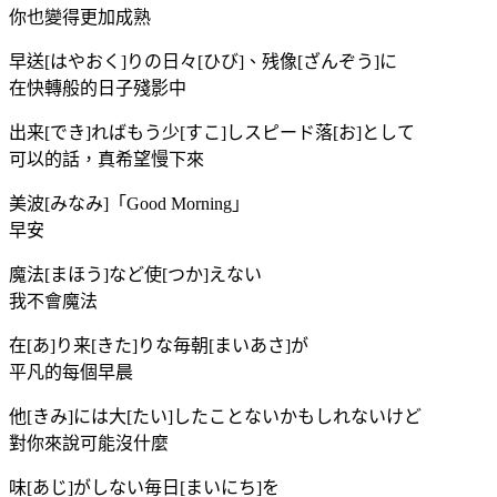
你也變得更加成熟
早送[はやおく]りの日々[ひび]、残像[ざんぞう]に
在快轉般的日子殘影中
出来[でき]ればもう少[すこ]しスピード落[お]として
可以的話，真希望慢下來
美波[みなみ]「Good Morning」
早安
魔法[まほう]など使[つか]えない
我不會魔法
在[あ]り来[きた]りな毎朝[まいあさ]が
平凡的每個早晨
他[きみ]には大[たい]したことないかもしれないけど
對你來說可能沒什麼
味[あじ]がしない毎日[まいにち]を