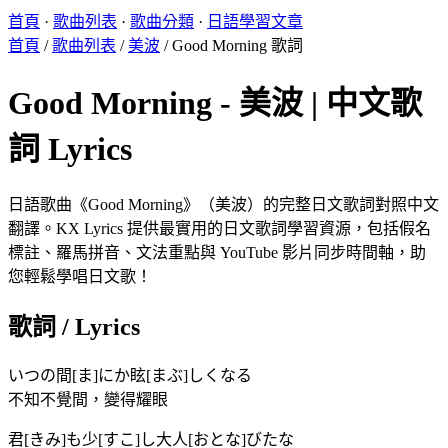
首頁
·
歌曲列表
·
歌曲分類
·
日語學習文章
首頁
/
歌曲列表
/
美波
/
Good Morning 歌詞
Good Morning - 美波 | 中文歌
詞 Lyrics
日語歌曲《Good Morning》（美波）的完整日文歌詞對照中文
翻譯。KX Lyrics 提供最實用的日文歌詞學習資源，包括假名
標註、羅馬拼音、文法重點與 YouTube 影片同步時間軸，助
您輕鬆學唱日文歌！
歌詞 / Lyrics
いつの間[ま]にか眩[まぶ]しくなる
不知不覺間，變得耀眼
君[きみ]も少[すこ]し大人[おとな]びたな