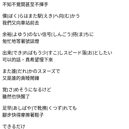
不知不覺間甚至不揮手
僕[ぼく]らはまた駅[えき]へ向[む]かう
我們又向車站前去
余裕[よゆう]のない信号[しんごう]待[ま]ちに
匆忙地等著號誌燈
出来[でき]ればもう少[すこ]しスピード落[お]としたい
可以的話，真希望慢下來
また誰[だれ]かのスヌーズで
又是誰的貪睡鬧鐘
覚[さ]めそうになるけど
雖然也快醒了
足早[あしばや]で靴擦[くつず]れても
腳步快得摩擦著鞋子
できるだけ