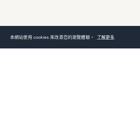
本網站使用 cookies 來改善您的瀏覽體驗。
了解更多
聯絡我們
有任何問題嗎？請發送電子郵件至：
kxjapan30245@gmail.com