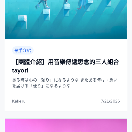
歌手介紹
【團體介紹】用音樂傳遞思念的三人組合
tayori
ある時は心の「頼り」になるような またある時は、想い
を届ける「便り」になるような
Kakeru
7/21/2026