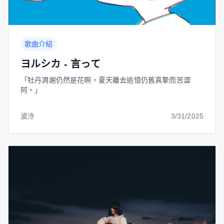
歌曲介紹
ヨルシカ - 言って
「牡丹凋謝仍然是花啊，夏天離去追憶仍舊真摯而苦澀
阿。」
波泠
3/31/2025