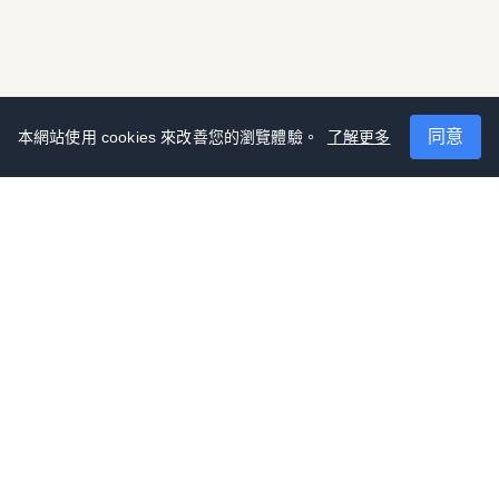
同意
本網站使用 cookies 來改善您的瀏覽體驗。
了解更多
聯絡我們
有任何問題嗎？請發送電子郵件至：
kxjapan30245@gmail.com
支持我們
請我們喝杯咖啡。
Donate