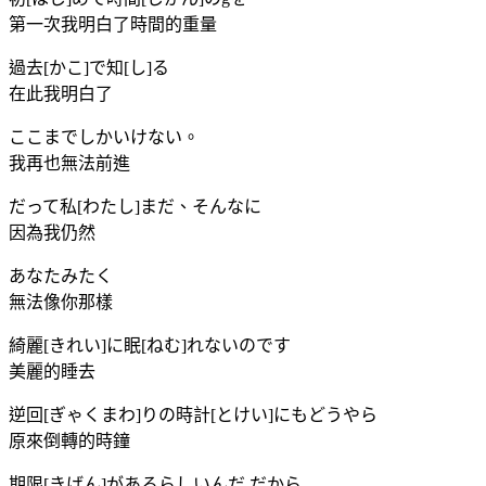
第一次我明白了時間的重量
過去[かこ]で知[し]る
在此我明白了
ここまでしかいけない。
我再也無法前進
だって私[わたし]まだ、そんなに
因為我仍然
あなたみたく
無法像你那樣
綺麗[きれい]に眠[ねむ]れないのです
美麗的睡去
逆回[ぎゃくまわ]りの時計[とけい]にもどうやら
原來倒轉的時鐘
期限[きげん]があるらしいんだ だから