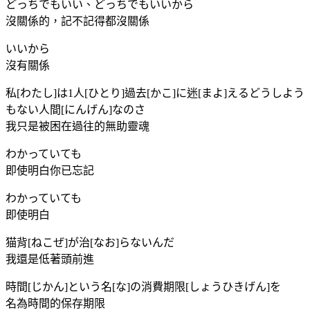
どっちでもいい、どっちでもいいから
沒關係的，記不記得都沒關係
いいから
沒有關係
私[わたし]は1人[ひとり]過去[かこ]に迷[まよ]えるどうしよう
もない人間[にんげん]なのさ
我只是被困在過往的無助靈魂
わかっていても
即使明白你已忘記
わかっていても
即使明白
猫背[ねこぜ]が治[なお]らないんだ
我還是低著頭前進
時間[じかん]という名[な]の消費期限[しょうひきげん]を
名為時間的保存期限