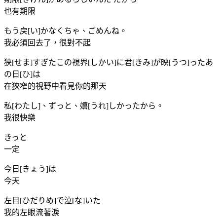
也有期限
もう戻[い]かなくちゃ、ごめんね。
我必須回去了，很對不起
狭[せま]すぎたこの視界[しかい]に君[きみ]が映[うつ]ったあ
の日[ひ]は
在狹窄的視野中看見你的那天
私[わたし]、ずっと、嬉[うれ]しかったから。
我很快樂
きっと
一定
今日[きょう]は
今天
左目[ひだりめ]で泣[な]いた
我的左眼流著淚