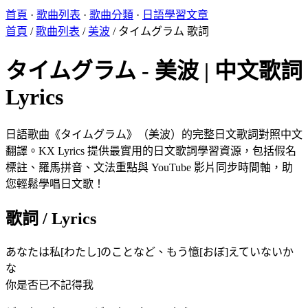
首頁
·
歌曲列表
·
歌曲分類
·
日語學習文章
首頁
/
歌曲列表
/
美波
/
タイムグラム 歌詞
タイムグラム - 美波 | 中文歌詞
Lyrics
日語歌曲《タイムグラム》（美波）的完整日文歌詞對照中文
翻譯。KX Lyrics 提供最實用的日文歌詞學習資源，包括假名
標註、羅馬拼音、文法重點與 YouTube 影片同步時間軸，助
您輕鬆學唱日文歌！
歌詞 / Lyrics
あなたは私[わたし]のことなど、もう憶[おぼ]えていないか
な
你是否已不記得我