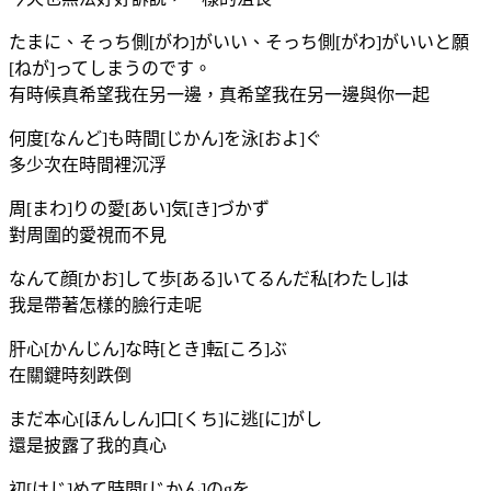
たまに、そっち側[がわ]がいい、そっち側[がわ]がいいと願
[ねが]ってしまうのです。
有時候真希望我在另一邊，真希望我在另一邊與你一起
何度[なんど]も時間[じかん]を泳[およ]ぐ
多少次在時間裡沉浮
周[まわ]りの愛[あい]気[き]づかず
對周圍的愛視而不見
なんて顔[かお]して歩[ある]いてるんだ私[わたし]は
我是帶著怎樣的臉行走呢
肝心[かんじん]な時[とき]転[ころ]ぶ
在關鍵時刻跌倒
まだ本心[ほんしん]口[くち]に逃[に]がし
還是披露了我的真心
初[はじ]めて時間[じかん]のgを