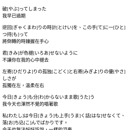
破[やぶ]ってしまった
我早已過期
逆回[ぎゃくまわ]りの時計[とけい]を、この手[て]に一[ひと]
つ持[も]って
將倒轉的時鐘握在手心
君[きみ]が色褪[いろあ]せないように
不讓你在我的心中褪去
左寄[ひだりよ]りの孤独[こどく]と右寄[みぎよ]りの優[やさ]
しさが
孤獨在左，溫柔在右
今日[きょう]も分[わ]からないまま歌[うた]う
我今天也渾然不覺的唱著歌
私[わたし]は今日[きょう]も上手[うま]く話[はな]せなくて、
落[お]ち込[こ]んでばかりです。
今天也無法好好訴說，一樣的沮喪