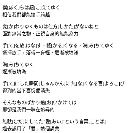
僕[ぼく]らは超[こ]えてゆく
相信我們都能攜手跨越
変[か]わりゆくものは仕方[しかた]がないねと
面對無常之物，正視自身的無能為力
手[て]を放[はな]す、軽[かる]くなる、満[み]ちてゆく
選擇放手，落得一身輕，逐漸被填滿
満[み]ちてゆく
逐漸被填滿
手[て]にした瞬間[しゅんかん]に 無[な]くなる喜[よろこ]び
得到的當下喜悅便消失
そんなものばかり追[お]いかけては
那卻是我們一昧在追尋的
無駄[むだ]にしてた"愛[あい]"という言葉[ことば]
過去誤用了「愛」這個詞彙