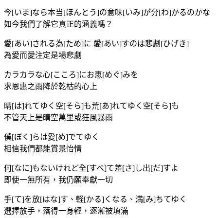
今[いま]なら本当[ほんとう]の意味[いみ]が分[わ]かるのかな
如今我們了解它真正的涵義嗎？
愛[あい]される為[ため]に 愛[あい]すのは悲劇[ひげき]
為愛而愛注定是場悲劇
カラカラな心[こころ]にお恵[めぐ]みを
求恩惠之雨降於乾枯的心上
晴[は]れてゆく空[そら]も荒[あ]れてゆく空[そら]も
不管天上是晴空萬里或狂風暴雨
僕[ぼく]らは愛[め]でてゆく
相信我們都能賞景怡情
何[なに]もないけれど全[すべ]て差[さ]し出[だ]すよ
即使一無所有，我仍願奉獻一切
手[て]を放[はな]す、軽[かる]くなる、満[み]ちてゆく
選擇放手，落得一身輕，逐漸被填滿