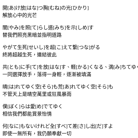
開[あ]け放[はな]つ胸[むね]の光[ひかり]
解放心中的光芒
闇[やみ]を照[て]らし道[みち]を示[しめ]す
替我們照亮黑暗並指明道路
やがて生死[せいし]を超[こ]えて繋[つな]がる
終將超越生死，連結彼此
共[とも]に手[て]を放[はな]す、軽[かる]くなる、満[み]ちてゆ
一同選擇放手，落得一身輕，逐漸被填滿
晴[は]れてゆく空[そら]も荒[あ]れてゆく空[そら]も
不管天上是晴空萬里或狂風暴雨
僕[ぼく]らは愛[め]でてゆく
相信我們都能賞景怡情
何[なに]もないけれど全[すべ]て差[さ]し出[だ]すよ
即使一無所有，我仍願奉獻一切