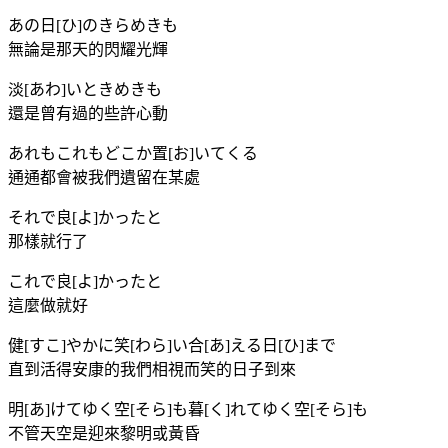
あの日[ひ]のきらめきも
無論是那天的閃耀光輝
淡[あわ]いときめきも
還是曾有過的些許心動
あれもこれもどこか置[お]いてくる
通通都會被我們遺留在某處
それで良[よ]かったと
那樣就行了
これで良[よ]かったと
這麼做就好
健[すこ]やかに笑[わら]い合[あ]える日[ひ]まで
直到活得安康的我們相視而笑的日子到來
明[あ]けてゆく空[そら]も暮[く]れてゆく空[そら]も
不管天空是迎來黎明或黃昏