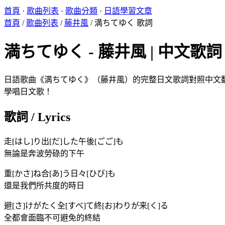
首頁
·
歌曲列表
·
歌曲分類
·
日語學習文章
首頁
/
歌曲列表
/
藤井風
/
満ちてゆく 歌詞
満ちてゆく - 藤井風 | 中文歌詞 L
日語歌曲《満ちてゆく》（藤井風）的完整日文歌詞對照中文翻譯。
學唱日文歌！
歌詞 / Lyrics
走[はし]り出[だ]した午後[ごご]も
無論是奔波勞碌的下午
重[かさ]ね合[あ]う日々[ひび]も
還是我們所共度的時日
避[さ]けがたく全[すべ]て終[お]わりが来[く]る
全都會面臨不可避免的終結