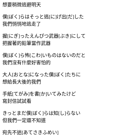
想要稍微逃避明天
僕[ぼく]らはそっと逃[に]げ出[だ]した
我們悄悄地逃走了
握[にぎ]ったえんぴつ武器[ぶき]にして
把握著的鉛筆當作武器
僕[ぼく]ら怖[こわ]いものはないのだと
我們沒有什麼好害怕的
大人[おとな]になった僕[ぼく]たちに
想給長大後的我們
手紙[てがみ]を書[か]いてみたけど
寫封信試試看
きっとまだ僕[ぼく]らは知[し]らない
但我們一定還不知道
宛先不迷[あてさきふめい]