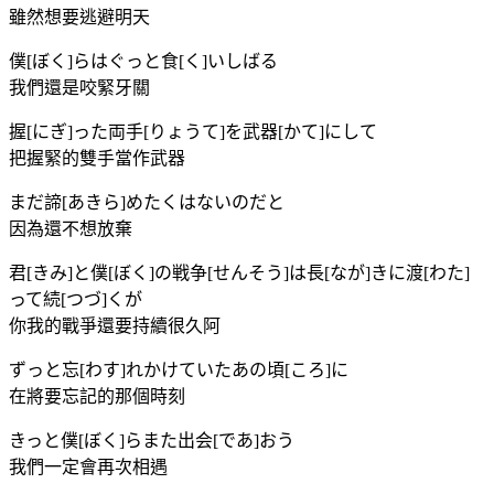
雖然想要逃避明天
僕[ぼく]らはぐっと食[く]いしばる
我們還是咬緊牙關
握[にぎ]った両手[りょうて]を武器[かて]にして
把握緊的雙手當作武器
まだ諦[あきら]めたくはないのだと
因為還不想放棄
君[きみ]と僕[ぼく]の戦争[せんそう]は長[なが]きに渡[わた]
って続[つづ]くが
你我的戰爭還要持續很久阿
ずっと忘[わす]れかけていたあの頃[ころ]に
在將要忘記的那個時刻
きっと僕[ぼく]らまた出会[であ]おう
我們一定會再次相遇