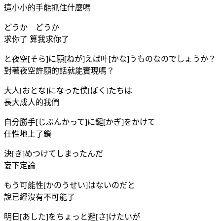
這小小的手能抓住什麼嗎
どうか どうか
求你了 算我求你了
と夜空[そら]に願[ねが]えば叶[かな]うものなのでしょうか？
對著夜空許願的話就能實現嗎？
大人[おとな]になった僕[ぼく]たちは
長大成人的我們
自分勝手[じぶんかって]に鍵[かぎ]をかけて
任性地上了鎖
決[き]めつけてしまったんだ
妄下定論
もう可能性[かのうせい]はないのだと
說已經沒有不可能了
明日[あした]をちょっと避[さ]けたいが