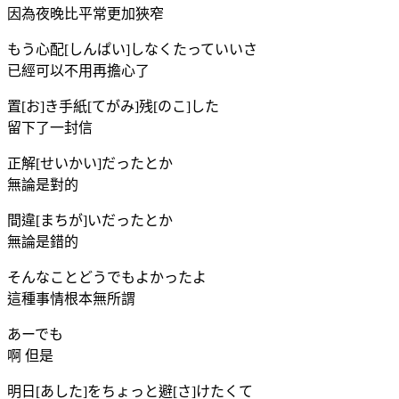
因為夜晚比平常更加狹窄
もう心配[しんぱい]しなくたっていいさ
已經可以不用再擔心了
置[お]き手紙[てがみ]残[のこ]した
留下了一封信
正解[せいかい]だったとか
無論是對的
間違[まちが]いだったとか
無論是錯的
そんなことどうでもよかったよ
這種事情根本無所謂
あーでも
啊 但是
明日[あした]をちょっと避[さ]けたくて