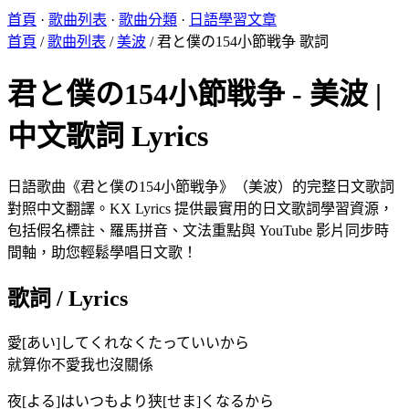
首頁
·
歌曲列表
·
歌曲分類
·
日語學習文章
首頁
/
歌曲列表
/
美波
/
君と僕の154小節戦争 歌詞
君と僕の154小節戦争 - 美波 |
中文歌詞 Lyrics
日語歌曲《君と僕の154小節戦争》（美波）的完整日文歌詞
對照中文翻譯。KX Lyrics 提供最實用的日文歌詞學習資源，
包括假名標註、羅馬拼音、文法重點與 YouTube 影片同步時
間軸，助您輕鬆學唱日文歌！
歌詞 / Lyrics
愛[あい]してくれなくたっていいから
就算你不愛我也沒關係
夜[よる]はいつもより狭[せま]くなるから