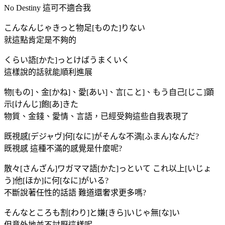
No Destiny 這可不適合我
こんなんじゃきっと物足[ものた]りない
就這點肯定是不夠的
くらい語[かた]っとけばうまくいく
這樣說的話就能順利進展
物[もの]、金[かね]、愛[あい]、言[こと]、もう自己[じこ]顕
示[けんじ]飽[あ]きた
物質、金錢、愛情、言語，已經受夠這些自我表現了
既視感[デジャヴ]何[なに]がそんな不満[ふまん]なんだ?
既視感 這種不滿的感覺是什麼呢?
散々[さんざん]ワガママ語[かた]っといて これ以上[いじょ
う]他[ほか]に何[なに]がいる?
不斷說著任性的話語 難道還奢求更多嗎?
そんなところも割[わり]と嫌[きら]いじゃ無[な]い
但意外地並不討厭這樣呢