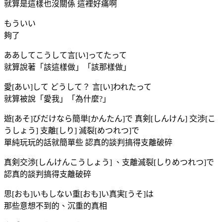
就算是這樣也沒關係 這裡好痛啊
もういい
夠了
ああしてこうして言[い]ってたって
就算說著「該這樣做」「該那樣做」
愛[あい]して どうして？ 言[い]われたって
就算被說「愛我」「為什麼?」
遊[あそ]びだけなら簡単[かんたん]で 真剣[しんけん] 交渉[こ
うしょう] 支離[しり] 滅裂[めつれつ]で
單純玩玩的話就簡單些 認真的談判搞得支離破碎
真剣交渉[しんけんこうしょう] 、支離滅裂[しりめつれつ]で
認真的談判搞得支離破碎
思[おも]いもしない重[おも]い真実[うそ]は
那些意想不到的、沉重的真相