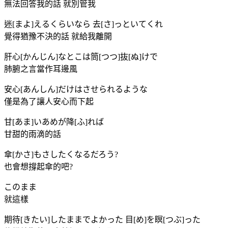
無法回答我的話 就別管我
迷[まよ]えるくらいなら 去[さ]っといてくれ
覺得猶豫不決的話 就給我離開
肝心[かんじん]なとこは筒[つつ]抜[ぬ]けで
肺腑之言當作耳邊風
安心[あんしん]だけはさせられるような
僅是為了讓人安心而下起
甘[あま]いあめが降[ふ]れば
甘甜的雨滴的話
傘[かさ]もさしたくなるだろう?
也會想撐起傘的吧?
このまま
就這樣
期待[きたい]したままでよかった 目[め]を瞑[つぶ]った