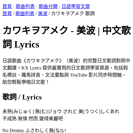
首頁
·
歌曲列表
·
歌曲分類
·
日語學習文章
首頁
/
歌曲列表
/
美波
/
カワキヲアメク 歌詞
カワキヲアメク - 美波 | 中文歌
詞 Lyrics
日語歌曲《カワキヲアメク》（美波）的完整日文歌詞對照中
文翻譯。KX Lyrics 提供最實用的日文歌詞學習資源，包括假
名標註、羅馬拼音、文法重點與 YouTube 影片同步時間軸，
助您輕鬆學唱日文歌！
歌詞 / Lyrics
未熟[みじゅく] 無[む]ジョウ されど 美[うつく]しくあれ
不成熟 無情 然而 變得美麗吧
No Destiny ふさわしく無[な]い