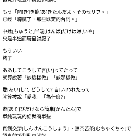
もう「聞[き]き飽[あ]きたんだよ、そのセリフ。」
已經「聽膩了，那些既定的台詞。」
中途[ちゅうと]半端[はんぱ]だけは嫌[いや]
只是半途而廢最討厭了
もういい
夠了
ああしてこうして言[い]ってたって
就算說著「該這樣做」「該那樣做」
愛[あい]して どうして? 言[い]われたって
就算被說「愛我」「為什麼?」
遊[あそ]びだけなら簡単[かんたん]で
單純玩玩的話就簡單些
真剣交渉[しんけんこうしょう] 、無茶苦茶[むちゃくちゃ]で
認真的談判亂來就好