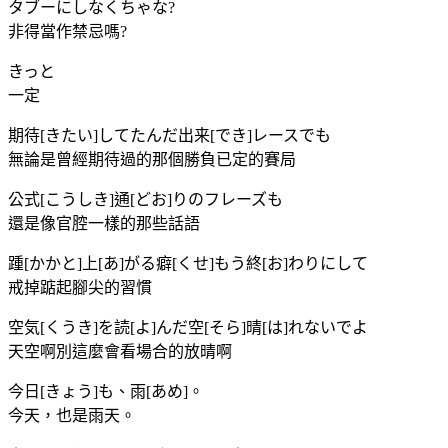
タブーにしなくちゃな?
非得當作禁忌嗎?
きっと
一定
期待[きたい]してたんだ出来[でき]レースでも
無論是曾經期待過的那個勝負已定的賽局
公式[こうしき]通[どお]りのフレーズも
還是像官腔一樣的那些話語
踵[かかと]上[あ]がる癖[くせ]もう終[お]わりにして
戒掉踮起腳尖的習慣
空気[くうき]を読[よ]んだ空[そら]晴[は]れないでよ
天空啊別這麼會看場合的放晴啊
今日[きょう]も、雨[あめ]。
今天，也是雨天。