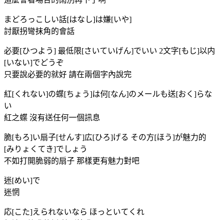
まどろっこしい話[はなし]は嫌[いや]
討厭拐彎抹角的會話
必要[ひつよう] 最低限[さいていげん]でいい 2文字[もじ]以内
[いない]でどうぞ
只要說必要的就好 請在兩個字內說完
紅[くれない]の蝶[ちょう]は何[なん]のメールも送[おく]らな
い
紅之蝶 沒有送任何一個訊息
脆[もろ]い扇子[せんす]広[ひろ]げる その方[ほう]が魅力的
[みりょくてき]でしょう
不如打開脆弱的扇子 那樣更有魅力對吧
迷[めい]で
迷惘
応[こた]えられないなら ほっといてくれ