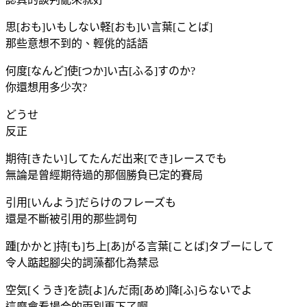
思[おも]いもしない軽[おも]い言葉[ことば]
那些意想不到的、輕佻的話語
何度[なんど]使[つか]い古[ふる]すのか?
你還想用多少次?
どうせ
反正
期待[きたい]してたんだ出来[でき]レースでも
無論是曾經期待過的那個勝負已定的賽局
引用[いんよう]だらけのフレーズも
還是不斷被引用的那些詞句
踵[かかと]持[も]ち上[あ]がる言葉[ことば]タブーにして
令人踮起腳尖的詞藻都化為禁忌
空気[くうき]を読[よ]んだ雨[あめ]降[ふ]らないでよ
這麼會看場合的雨別再下了啊