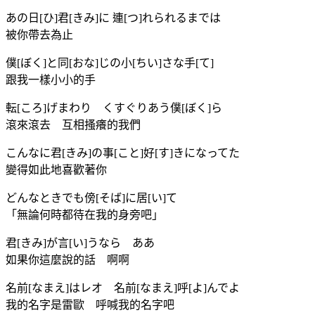
あの日[ひ]君[きみ]に 連[つ]れられるまでは
被你帶去為止
僕[ぼく]と同[おな]じの小[ちい]さな手[て]
跟我一樣小小的手
転[ころ]げまわり くすぐりあう僕[ぼく]ら
滾來滾去 互相搔癢的我們
こんなに君[きみ]の事[こと]好[す]きになってた
變得如此地喜歡著你
どんなときでも傍[そば]に居[い]て
「無論何時都待在我的身旁吧」
君[きみ]が言[い]うなら ああ
如果你這麼說的話 啊啊
名前[なまえ]はレオ 名前[なまえ]呼[よ]んでよ
我的名字是雷歐 呼喊我的名字吧