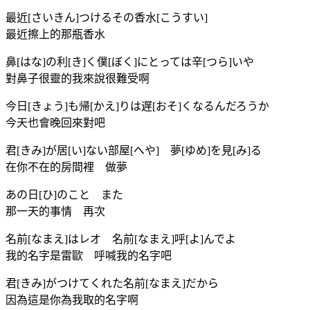
最近[さいきん]つけるその香水[こうすい]
最近擦上的那瓶香水
鼻[はな]の利[き]く僕[ぼく]にとっては辛[つら]いや
對鼻子很靈的我來說很難受啊
今日[きょう]も帰[かえ]りは遅[おそ]くなるんだろうか
今天也會晚回來對吧
君[きみ]が居[い]ない部屋[へや] 夢[ゆめ]を見[み]る
在你不在的房間裡 做夢
あの日[ひ]のこと また
那一天的事情 再次
名前[なまえ]はレオ 名前[なまえ]呼[よ]んでよ
我的名字是雷歐 呼喊我的名字吧
君[きみ]がつけてくれた名前[なまえ]だから
因為這是你為我取的名字啊