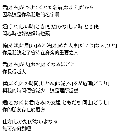
君[きみ]がつけてくれた名前[なまえ]だから
因為這是你為我取的名字啊
嬉[うれ]しい時[とき]も悲[かな]しい時[とき]も
開心時也好悲傷時也罷
傍[そば]に居[い]ると決[き]めた大事[だいじ]な人[ひと]
你是我決定了會待在身旁的重要之人
君[きみ]が大[おお]きくなるほどに
你長得越大
僕[ぼく]との時間[じかん]は減[へ]るが道理[どうり]
與我的時間便會減少 這是理所當然
遠[とお]くに君[きみ]の友達[ともだち]同士[どうし]
你的朋友存在於遠方
仕方[しかた]がないよなぁ
無可奈何對吧