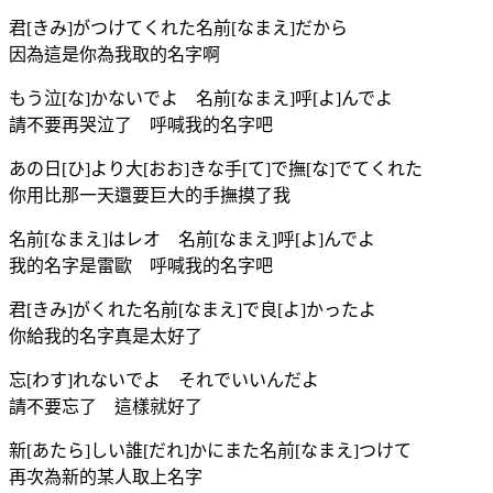
君[きみ]がつけてくれた名前[なまえ]だから
因為這是你為我取的名字啊
もう泣[な]かないでよ 名前[なまえ]呼[よ]んでよ
請不要再哭泣了 呼喊我的名字吧
あの日[ひ]より大[おお]きな手[て]で撫[な]でてくれた
你用比那一天還要巨大的手撫摸了我
名前[なまえ]はレオ 名前[なまえ]呼[よ]んでよ
我的名字是雷歐 呼喊我的名字吧
君[きみ]がくれた名前[なまえ]で良[よ]かったよ
你給我的名字真是太好了
忘[わす]れないでよ それでいいんだよ
請不要忘了 這樣就好了
新[あたら]しい誰[だれ]かにまた名前[なまえ]つけて
再次為新的某人取上名字