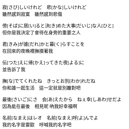
寂[さび]しいけれど 悲[かな]しいけれど
雖然感到寂寞 雖然感到悲傷
傍[そば]に居[い]ると決[き]めた大事[だいじ]な人[ひと]
但你是我決定了會待在身旁的重要之人
君[きみ]が誰[だれ]かと暮[く]らすことを
在回來的夜晚裡撫摸著我
伝[つた]えに帰[かえ]ってきた夜[よる]に
並告訴了我
撫[な]でてくれたね きっとお別[わか]れだね
你和誰一起生活 這一定就是別離對吧
最後[さいご]にさ 会[あ]えたから ねぇ幸[しあわ]せだよ
因為能在最後 相見呢 吶我好幸福啊
名前[なまえ]はレオ 名前[なまえ]呼[よ]んでよ
我的名字是雷歐 呼喊我的名字吧