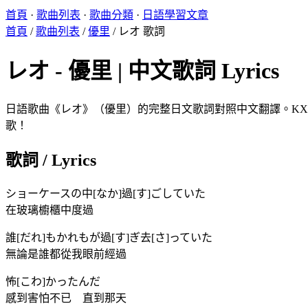
首頁
·
歌曲列表
·
歌曲分類
·
日語學習文章
首頁
/
歌曲列表
/
優里
/
レオ 歌詞
レオ - 優里 | 中文歌詞 Lyrics
日語歌曲《レオ》（優里）的完整日文歌詞對照中文翻譯。KX L
歌！
歌詞 / Lyrics
ショーケースの中[なか]過[す]ごしていた
在玻璃櫥櫃中度過
誰[だれ]もかれもが過[す]ぎ去[さ]っていた
無論是誰都從我眼前經過
怖[こわ]かったんだ
感到害怕不已 直到那天