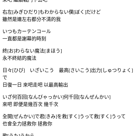
右左[みぎひだり]もわからない僕[ぼく]だけど
雖然是連左右都分不清的我
いつもカーテンコール
一直都是謝幕的時刻
終[お]わらない魔法[まほう]
永不終結的魔法
日々[ひび] いざいこう 最高[さいこう]出力[しゅつりょく]
で
日復一日 來吧走吧 以最高輸出
いざ何百回[なんびゃっかい]何千回[なんぜんかい]
來吧 即便是幾百次 幾千次
全開[ぜんかい]で君[きみ]を救[すく]うって救[すく]うって
也會全力拯救你 拯救你
歌[うた]うから