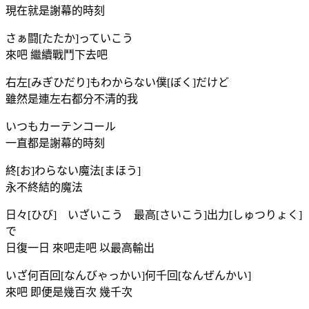
現在就是謝幕的時刻
さぁ闘[たたか]っていこう
來吧 繼續戰鬥下去吧
右左[みぎひだり]もわからない僕[ぼく]だけど
雖然是連左右都分不清的我
いつもカーテンコール
一直都是謝幕的時刻
終[お]わらない魔法[まほう]
永不終結的魔法
日々[ひび] いざいこう 最高[さいこう]出力[しゅつりょく]
で
日復一日 來吧走吧 以最高輸出
いざ何百回[なんびゃっかい]何千回[なんぜんかい]
來吧 即便是幾百次 幾千次