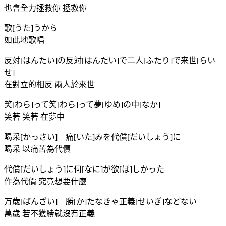
也會全力拯救你 拯救你
歌[うた]うから
如此地歌唱
反対[はんたい]の反対[はんたい]で二人[ふたり]で来世[らい
せ]
在對立的相反 兩人於來世
笑[わら]って笑[わら]って夢[ゆめ]の中[なか]
笑著 笑著 在夢中
喝采[かっさい] 痛[いた]みを代償[だいしょう]に
喝采 以痛苦為代價
代償[だいしょう]に何[なに]が欲[ほ]しかった
作為代價 究竟想要什麼
万歳[ばんざい] 勝[か]たなきゃ正義[せいぎ]などない
萬歲 若不獲勝就沒有正義