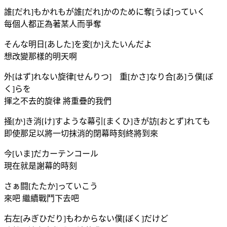
誰[だれ]もかれもが誰[だれ]かのために奪[うば]っていく
每個人都正為著某人而爭奪
そんな明日[あした]を変[か]えたいんだよ
想改變那樣的明天啊
外[はず]れない旋律[せんりつ] 重[かさ]なり合[あ]う僕[ぼ
く]らを
揮之不去的旋律 將重疊的我們
掻[か]き消[け]すような幕引[まくひ]きが訪[おとず]れても
即使那足以將一切抹消的閉幕時刻終將到來
今[いま]だカーテンコール
現在就是謝幕的時刻
さぁ闘[たたか]っていこう
來吧 繼續戰鬥下去吧
右左[みぎひだり]もわからない僕[ぼく]だけど