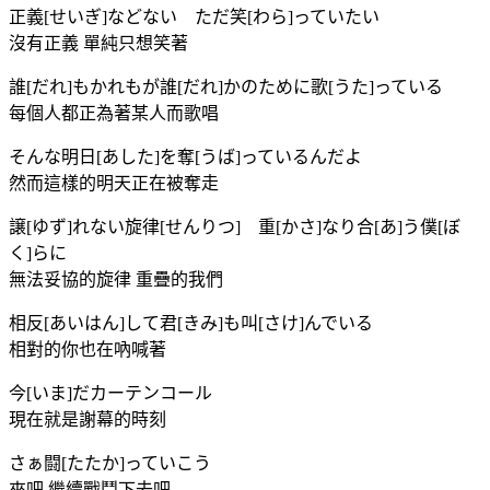
正義[せいぎ]などない ただ笑[わら]っていたい
沒有正義 單純只想笑著
誰[だれ]もかれもが誰[だれ]かのために歌[うた]っている
每個人都正為著某人而歌唱
そんな明日[あした]を奪[うば]っているんだよ
然而這樣的明天正在被奪走
譲[ゆず]れない旋律[せんりつ] 重[かさ]なり合[あ]う僕[ぼ
く]らに
無法妥協的旋律 重疊的我們
相反[あいはん]して君[きみ]も叫[さけ]んでいる
相對的你也在吶喊著
今[いま]だカーテンコール
現在就是謝幕的時刻
さぁ闘[たたか]っていこう
來吧 繼續戰鬥下去吧