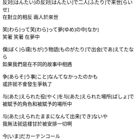
反対[はんたい]の反対[はんたい]で二人[ふたり]で来世[らい
せ]
在對立的相反 兩人於來世
笑[わら]って笑[わら]って夢[ゆめ]の中[なか]
笑著 笑著 在夢中
僕[ぼく]ら違[ちが]う物語[ものがたり]で出会[であ]えてたな
ら
如果我們是在不同的故事中相遇
争[あらそ]う事[こと]なんてなかったのかも
或許就不會發生爭執了
与[あた]えられた役[やく]を与[あた]えられた場所[ばしょ]で
被賦予的角色和被賦予的場所中
与[あた]えられたままになんて出来[でき]ないや
我無法就這樣甘於被安排一切啊
今[いま]だカーテンコール