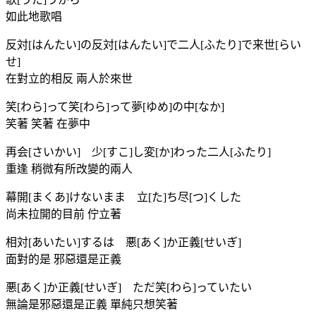
如此地歌唱
反対[はんたい]の反対[はんたい]で二人[ふたり]で来世[らい
せ]
在對立的相反 兩人於來世
笑[わら]って笑[わら]って夢[ゆめ]の中[なか]
笑著 笑著 在夢中
再会[さいかい] 少[すこ]し変[か]わった二人[ふたり]
重逢 稍微有所改變的兩人
幕開[まくあ]けないまま 立[た]ち尽[つ]くした
尚未拉開的目前 佇立著
相対[あいたい]するは 悪[あく]か正義[せいぎ]
面對的是 邪惡還是正義
悪[あく]か正義[せいぎ] ただ笑[わら]っていたい
無論是邪惡還是正義 單純只想笑著