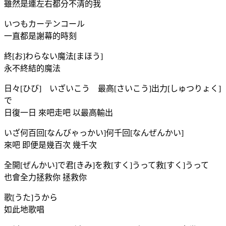
雖然是連左右都分不清的我
いつもカーテンコール
一直都是謝幕的時刻
終[お]わらない魔法[まほう]
永不終結的魔法
日々[ひび] いざいこう 最高[さいこう]出力[しゅつりょく]
で
日復一日 來吧走吧 以最高輸出
いざ何百回[なんびゃっかい]何千回[なんぜんかい]
來吧 即便是幾百次 幾千次
全開[ぜんかい]で君[きみ]を救[すく]うって救[すく]うって
也會全力拯救你 拯救你
歌[うた]うから
如此地歌唱