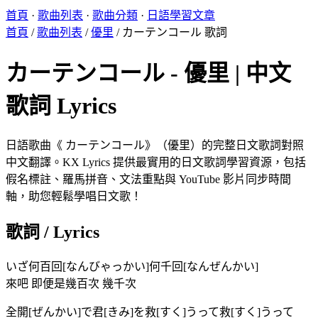
首頁
·
歌曲列表
·
歌曲分類
·
日語學習文章
首頁
/
歌曲列表
/
優里
/
カーテンコール 歌詞
カーテンコール - 優里 | 中文
歌詞 Lyrics
日語歌曲《 カーテンコール》（優里）的完整日文歌詞對照
中文翻譯。KX Lyrics 提供最實用的日文歌詞學習資源，包括
假名標註、羅馬拼音、文法重點與 YouTube 影片同步時間
軸，助您輕鬆學唱日文歌！
歌詞 / Lyrics
いざ何百回[なんびゃっかい]何千回[なんぜんかい]
來吧 即便是幾百次 幾千次
全開[ぜんかい]で君[きみ]を救[すく]うって救[すく]うって