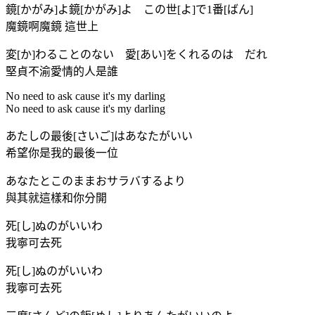
鏡[かがみ]よ鏡[かがみ]よ この世[よ]で1番[ばん]
魔鏡啊魔鏡 這世上
変[か]わることのない 愛[あい]をくれるのは だれ
堅貞不渝愛情的人是誰
No need to ask cause it's my darling
No need to ask cause it's my darling
あたしの最後[さいご]はあなたがいい
希望你是我的最後一位
あなたとこのままおサラバするより
與其就這樣和你分開
死[し]ぬのがいいわ
我寧可去死
死[し]ぬのがいいわ
我寧可去死