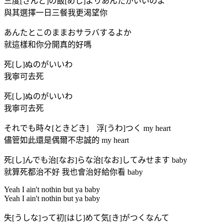
三度[さんど]の飯[めし]よりあんたがいいのよ
與其選擇一日三餐我更渴望你
あんたとこのままおサラバするよか
就這樣和你分開真的好嗎
死[し]ぬのがいいわ
我寧可去死
死[し]ぬのがいいわ
我寧可去死
それでも時々[ときどき] 浮[うわ]つく my heart
儘管如此還是偶爾不忠誠的 my heart
死[し]んでも治[なお]らな治[なお]してみせます baby
就算死都治不好 我也會治好給你看 baby
Yeah I ain't nothin but ya baby
Yeah I ain't nothin but ya baby
失[うしな]って初[はじ]めて気[き]がつくなんて