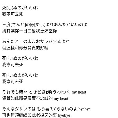
死[し]ぬのがいいわ
我寧可去死
三度[さんど]の飯[めし]よりあんたがいいのよ
與其選擇一日三餐我更渴望你
あんたとこのままおサラバするよか
就這樣和你分開真的好嗎
死[し]ぬのがいいわ
我寧可去死
死[し]ぬのがいいわ
我寧可去死
それでも時々[ときどき]浮[うわ]つく my heart
儘管如此還是偶爾不忠誠的 my heart
そんなダサいのは もう要[い]らないのよ byebye
再也無須繼續如此老掉牙的事 byebye