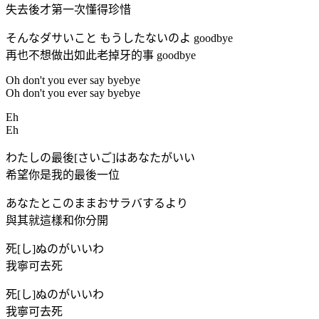
失去後才第一次懂得珍惜
そんなダサいこと もうしたないのよ goodbye
再也不想做出如此老掉牙的事 goodbye
Oh don't you ever say byebye
Oh don't you ever say byebye
Eh
Eh
わたしの最後[さいご]はあなたがいい
希望你是我的最後一位
あなたとこのままおサラバするより
與其就這樣和你分開
死[し]ぬのがいいわ
我寧可去死
死[し]ぬのがいいわ
我寧可去死