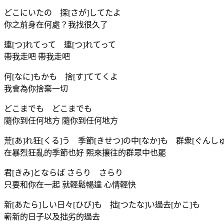
どこにいたの 探[さが]してたよ
你之前身在何處？我找很久了
連[つ]れてって 連[つ]れてって
帶我走吧 帶我走吧
何[なに]もかも 捨[す]ててくよ
我會為你捨棄一切
どこまでも どこまでも
隨你到任何地方 隨你到任何地方
荒[あ]れ狂[くる]う 季節[きせつ]の中[なか]も 群衆[ぐんしゅ
在暴烈狂亂的季節也好 熙來攘往的群眾中也罷
君[きみ]とならば さらり さらり
只要和你在一起 就輕鬆暢達 心情輕快
新[あたら]しい日々[ひび]も 拙[つたな]い過去[かこ]も
嶄新的日子以及拙劣的過去