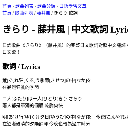
首頁
·
歌曲列表
·
歌曲分類
·
日語學習文章
首頁
/
歌曲列表
/
藤井風
/
きらり 歌詞
きらり - 藤井風 | 中文歌詞 Lyri
日語歌曲《きらり》（藤井風）的完整日文歌詞對照中文翻譯。KX
日文歌！
歌詞 / Lyrics
荒[あ]れ狂[くる]う季節[きせつ]の中[なか]を
在暴烈狂亂的季節
二人[ふたり]は一人[ひとり]きり さらり
兩人都是單獨的個體 乾脆爽快
明[あ]け行[ゆ]くけ夕日[ゆうひ]の中[なか]を 今夜[こんや]も
在逐漸破曉的夕陽餘暉 今晚也轉為過午時分