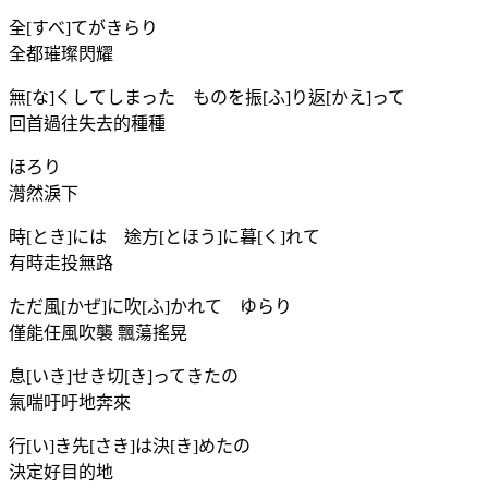
全[すべ]てがきらり
全都璀璨閃耀
無[な]くしてしまった ものを振[ふ]り返[かえ]って
回首過往失去的種種
ほろり
潸然淚下
時[とき]には 途方[とほう]に暮[く]れて
有時走投無路
ただ風[かぜ]に吹[ふ]かれて ゆらり
僅能任風吹襲 飄蕩搖晃
息[いき]せき切[き]ってきたの
氣喘吁吁地奔來
行[い]き先[さき]は決[き]めたの
決定好目的地