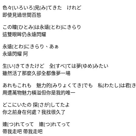
色々[いろいろ]見[み]てきた けれど
即使見過世間百態
この瞳[ひとみ]は永遠[とわ]にきらり
這雙眼眸仍永遠閃耀
永遠[とわ]にきらり、あぁ
永遠閃耀 阿
生[い]きてきたけど 全[すべ]ては夢[ゆめ]みたい
雖然活了那麼久卻全都像夢一場
あれもこれも 魅力的[みりょくてき]でも 私[わたし]は君[き
周遭萬物魅力橫溢但你是我的唯一
どこにいたの 探[さが]してたよ
你之前身在何處？我找很久了
連[つ]れてって 連[つ]れてって
帶我走吧 帶我走吧