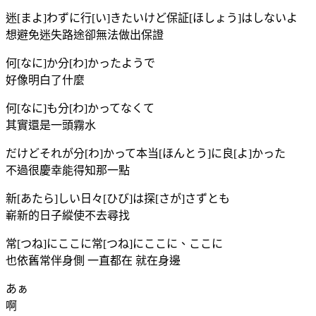
迷[まよ]わずに行[い]きたいけど保証[ほしょう]はしないよ
想避免迷失路途卻無法做出保證
何[なに]か分[わ]かったようで
好像明白了什麼
何[なに]も分[わ]かってなくて
其實還是一頭霧水
だけどそれが分[わ]かって本当[ほんとう]に良[よ]かった
不過很慶幸能得知那一點
新[あたら]しい日々[ひび]は探[さが]さずとも
嶄新的日子縱使不去尋找
常[つね]にここに常[つね]にここに、ここに
也依舊常伴身側 一直都在 就在身邊
あぁ
啊