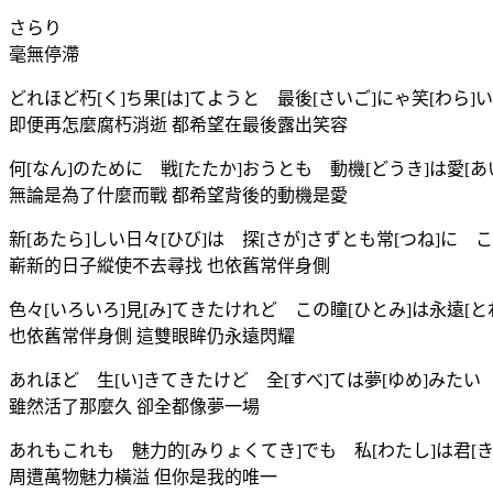
さらり
毫無停滯
どれほど朽[く]ち果[は]てようと 最後[さいご]にゃ笑[わら]
即便再怎麼腐朽消逝 都希望在最後露出笑容
何[なん]のために 戦[たたか]おうとも 動機[どうき]は愛[あ
無論是為了什麼而戰 都希望背後的動機是愛
新[あたら]しい日々[ひび]は 探[さが]さずとも常[つね]に 
嶄新的日子縱使不去尋找 也依舊常伴身側
色々[いろいろ]見[み]てきたけれど この瞳[ひとみ]は永遠[と
也依舊常伴身側 這雙眼眸仍永遠閃耀
あれほど 生[い]きてきたけど 全[すべ]ては夢[ゆめ]みたい
雖然活了那麼久 卻全都像夢一場
あれもこれも 魅力的[みりょくてき]でも 私[わたし]は君[き
周遭萬物魅力橫溢 但你是我的唯一