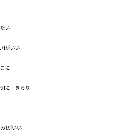
いたい
い]がいい
ここに
わ]に きらり
み]がいい