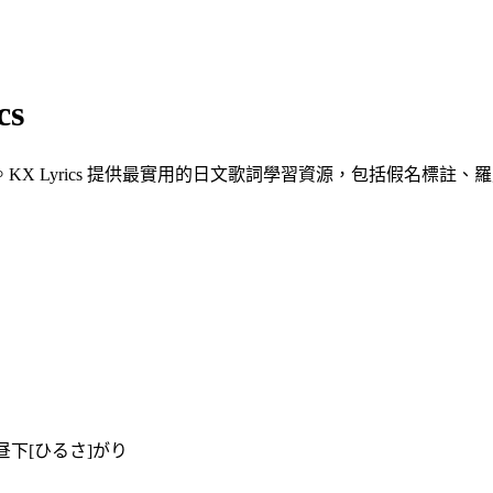
cs
 Lyrics 提供最實用的日文歌詞學習資源，包括假名標註、羅馬
昼下[ひるさ]がり