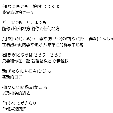
何[なに]もかも 捨[す]ててくよ
我會為你捨棄一切
どこまでも どこまでも
隨你到任何地方 隨你到任何地方
荒[あ]れ狂[くる]う 季節[きせつ]の中[なか]も 群衆[ぐんしゅ
在暴烈狂亂的季節也好 熙來攘往的群眾中也罷
君[きみ]とならば さらり さらり
只要和你在一起 就輕鬆暢達 心情輕快
新[あたら]しい日々[ひび]も
嶄新的日子
拙[つたな]い過去[かこ]も
以及拙劣的過去
全[すべ]てがきらり
全都璀璨閃耀