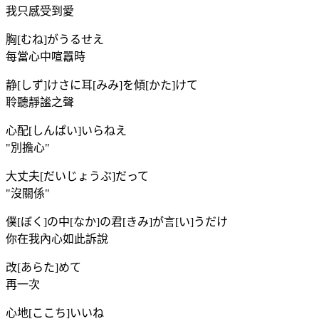
我只感受到愛
胸[むね]がうるせえ
每當心中喧囂時
静[しず]けさに耳[みみ]を傾[かた]けて
聆聽靜謐之聲
心配[しんぱい]いらねえ
"別擔心"
大丈夫[だいじょうぶ]だって
"沒關係"
僕[ぼく]の中[なか]の君[きみ]が言[い]うだけ
你在我內心如此訴說
改[あらた]めて
再一次
心地[ここち]いいね