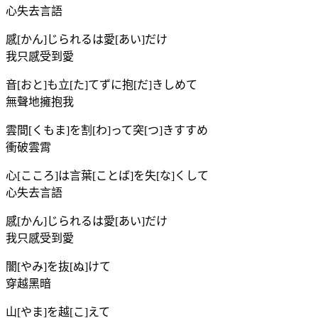
心失去言語
感[かん]じられるは愛[あい]だけ
我只感受到愛
音[おと]も立[た]てずに抱[だ]きしめて
無聲地擁抱我
雲間[くもま]を割[わ]って突[つ]きすすめ
衝破雲霄
心[こころ]は言葉[ことば]を失[な]くして
心失去言語
感[かん]じられるは愛[あい]だけ
我只感受到愛
闇[やみ]を抜[ぬ]けて
穿越黑暗
山[やま]を越[こ]えて