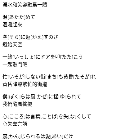
淚水和笑容融爲一體
温[あたた]めて
溫暖起來
空[そら]に返[かえ]すのさ
還給天空
一緒[いっしょ]にドアを叩[たた]こう
一起敲門吧
忙[いそが]しない街[まち]も黄昏[たそが]れ
黃昏降臨繁忙的街道
僕[ぼく]らは風[かぜ]に揺[ゆ]られて
我們隨風搖擺
心[こころ]は言葉[ことば]を失[な]くして
心失去言語
感[かん]じられるは愛[あい]だけ