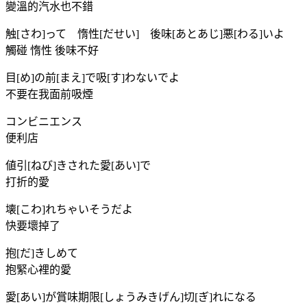
變溫的汽水也不錯
触[さわ]って 惰性[だせい] 後味[あとあじ]悪[わる]いよ
觸碰 惰性 後味不好
目[め]の前[まえ]で吸[す]わないでよ
不要在我面前吸煙
コンビニエンス
便利店
値引[ねび]きされた愛[あい]で
打折的愛
壊[こわ]れちゃいそうだよ
快要壞掉了
抱[だ]きしめて
抱緊心裡的愛
愛[あい]が賞味期限[しょうみきげん]切[ぎ]れになる