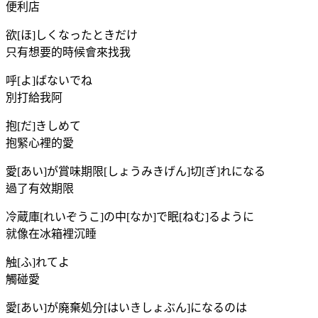
便利店
欲[ほ]しくなったときだけ
只有想要的時候會來找我
呼[よ]ばないでね
別打給我阿
抱[だ]きしめて
抱緊心裡的愛
愛[あい]が賞味期限[しょうみきげん]切[ぎ]れになる
過了有效期限
冷蔵庫[れいぞうこ]の中[なか]で眠[ねむ]るように
就像在冰箱裡沉睡
触[ふ]れてよ
觸碰愛
愛[あい]が廃棄処分[はいきしょぶん]になるのは