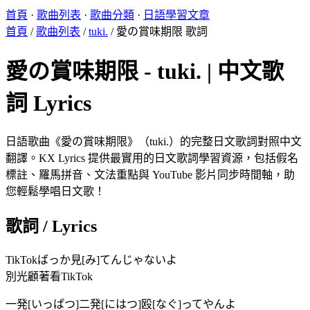
首頁
·
歌曲列表
·
歌曲分類
·
日語學習文章
首頁
/
歌曲列表
/
tuki.
/
愛の賞味期限 歌詞
愛の賞味期限 - tuki. | 中文歌
詞 Lyrics
日語歌曲《愛の賞味期限》（tuki.）的完整日文歌詞對照中文
翻譯。KX Lyrics 提供最實用的日文歌詞學習資源，包括假名
標註、羅馬拼音、文法重點與 YouTube 影片同步時間軸，助
您輕鬆學唱日文歌！
歌詞 / Lyrics
TikTokばっか見[み]てんじゃないよ
別光顧著看TikTok
一発[いっぱつ]二発[にはつ]殴[なぐ]ってやんよ