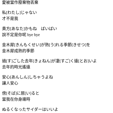
愛被當作廢棄物丟棄
私[わたし]じゃない
才不是我
貴方[あなた]かもね ばいばい
說不定是你呢 bye bye
金木犀[きんもくせい]が熟[う]れる季節[きせつ]を
金木犀成熟的季節
過[す]ごした去年[きょねん]が凄[すご]く遠[とお]いよ
去年的時光遙遠
安心[あんしん]しちゃうよね
讓人安心
傍[そば]に居[い]ると
當我在你身邊時
ぬるくなったサイダーはいいよ