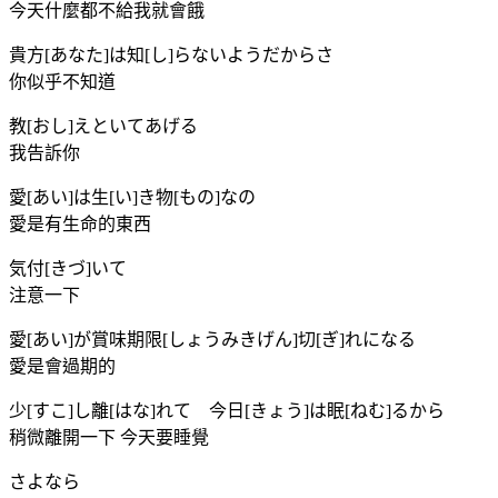
今天什麼都不給我就會餓
貴方[あなた]は知[し]らないようだからさ
你似乎不知道
教[おし]えといてあげる
我告訴你
愛[あい]は生[い]き物[もの]なの
愛是有生命的東西
気付[きづ]いて
注意一下
愛[あい]が賞味期限[しょうみきげん]切[ぎ]れになる
愛是會過期的
少[すこ]し離[はな]れて 今日[きょう]は眠[ねむ]るから
稍微離開一下 今天要睡覺
さよなら