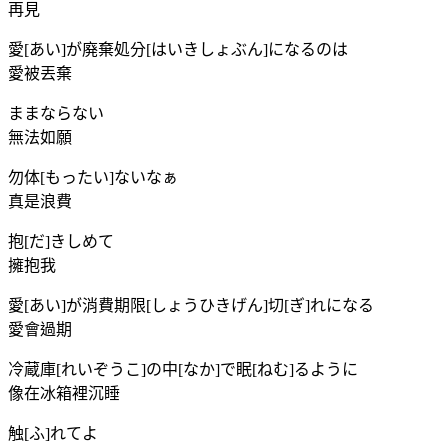
再見
愛[あい]が廃棄処分[はいきしょぶん]になるのは
愛被丟棄
ままならない
無法如願
勿体[もったい]ないなぁ
真是浪費
抱[だ]きしめて
擁抱我
愛[あい]が消費期限[しょうひきげん]切[ぎ]れになる
愛會過期
冷蔵庫[れいぞうこ]の中[なか]で眠[ねむ]るように
像在冰箱裡沉睡
触[ふ]れてよ