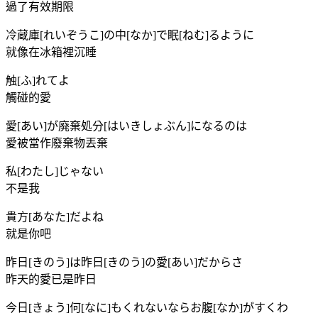
過了有效期限
冷蔵庫[れいぞうこ]の中[なか]で眠[ねむ]るように
就像在冰箱裡沉睡
触[ふ]れてよ
觸碰的愛
愛[あい]が廃棄処分[はいきしょぶん]になるのは
愛被當作廢棄物丟棄
私[わたし]じゃない
不是我
貴方[あなた]だよね
就是你吧
昨日[きのう]は昨日[きのう]の愛[あい]だからさ
昨天的愛已是昨日
今日[きょう]何[なに]もくれないならお腹[なか]がすくわ