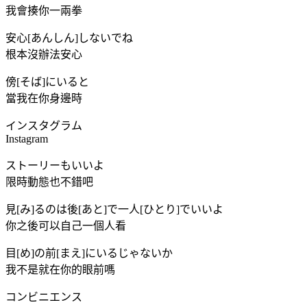
我會揍你一兩拳
安心[あんしん]しないでね
根本沒辦法安心
傍[そば]にいると
當我在你身邊時
インスタグラム
Instagram
ストーリーもいいよ
限時動態也不錯吧
見[み]るのは後[あと]で一人[ひとり]でいいよ
你之後可以自己一個人看
目[め]の前[まえ]にいるじゃないか
我不是就在你的眼前嗎
コンビニエンス