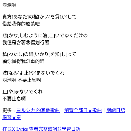
浪潮啊
貴方[あなた]の櫂[かい]を貸[か]して
借給我你的船槳吧
悲[かな]しむように漕[こ]いでゆくだけの
我僅是含著悲傷划行著
私[わたし]の錨[いかり]を知[し]って
願你懂得我沉重的錨
波[なみ]よ止[や]まないでくれ
浪潮啊 不要止息啊
止[や]まないでくれ
不要止息啊
更多：
ヨルシカ 的其他歌曲
｜
瀏覽全部日文歌曲
｜
閱讀日語
學習文章
在 KX Lyrics 查看完整歌詞並學習日語