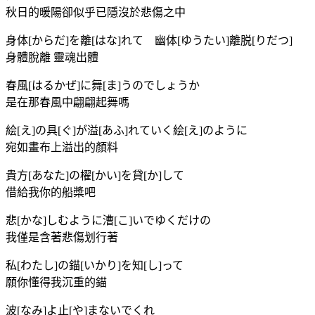
秋日的暖陽卻似乎已隱沒於悲傷之中
身体[からだ]を離[はな]れて 幽体[ゆうたい]離脱[りだつ]
身體脫離 靈魂出體
春風[はるかぜ]に舞[ま]うのでしょうか
是在那春風中翩翩起舞嗎
絵[え]の具[ぐ]が溢[あふ]れていく絵[え]のように
宛如畫布上溢出的顏料
貴方[あなた]の櫂[かい]を貸[か]して
借給我你的船槳吧
悲[かな]しむように漕[こ]いでゆくだけの
我僅是含著悲傷划行著
私[わたし]の錨[いかり]を知[し]って
願你懂得我沉重的錨
波[なみ]よ止[や]まないでくれ