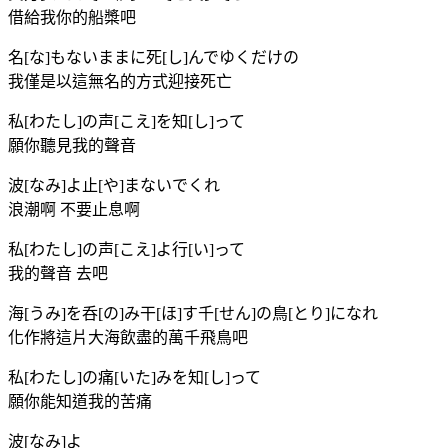
借給我你的船槳吧
名[な]もないままに死[し]んでゆくだけの
我僅是以這無名的方式迎接死亡
私[わたし]の声[こえ]を知[し]って
願你聽見我的聲音
波[なみ]よ止[や]まないでくれ
浪潮啊 不要止息啊
私[わたし]の声[こえ]よ行[い]って
我的聲音 去吧
海[うみ]を呑[の]み干[ほ]す千[せん]の鳥[とり]になれ
化作將這片大海飲盡的萬千飛鳥吧
私[わたし]の痛[いた]みを知[し]って
願你能知道我的苦痛
波[なみ]よ