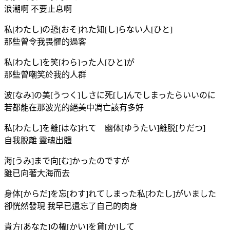
浪潮啊 不要止息啊
私[わたし]の恐[おそ]れた知[し]らない人[ひと]
那些曾令我畏懼的過客
私[わたし]を笑[わら]った人[ひと]が
那些曾嘲笑於我的人群
波[なみ]の美[うつく]しさに死[し]んでしまったらいいのに
若都能在那波光的絕美中凋亡該有多好
私[わたし]を離[はな]れて 幽体[ゆうたい]離脱[りだつ]
自我脫離 靈魂出體
海[うみ]まで向[む]かったのですが
雖已向著大海而去
身体[からだ]を忘[わす]れてしまった私[わたし]がいました
卻恍然發現 我早已遺忘了自己的肉身
貴方[あなた]の櫂[かい]を貸[か]して