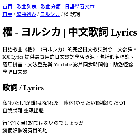
首頁
·
歌曲列表
·
歌曲分類
·
日語學習文章
首頁
/
歌曲列表
/
ヨルシカ
/
櫂 歌詞
櫂 - ヨルシカ | 中文歌詞 Lyrics
日語歌曲《櫂》（ヨルシカ）的完整日文歌詞對照中文翻譯。
KX Lyrics 提供最實用的日文歌詞學習資源，包括假名標註、
羅馬拼音、文法重點與 YouTube 影片同步時間軸，助您輕鬆
學唱日文歌！
歌詞 / Lyrics
私[わたし]が離[はな]れた 幽体[ゆうたい]離脱[りだつ]
自我脫離 靈魂出體
行[ゆ]く当[あ]てはないのでしょうが
縱使好像沒有目的地