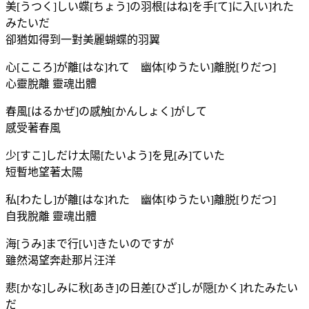
美[うつく]しい蝶[ちょう]の羽根[はね]を手[て]に入[い]れた
みたいだ
卻猶如得到一對美麗蝴蝶的羽翼
心[こころ]が離[はな]れて 幽体[ゆうたい]離脱[りだつ]
心靈脫離 靈魂出體
春風[はるかぜ]の感触[かんしょく]がして
感受著春風
少[すこ]しだけ太陽[たいよう]を見[み]ていた
短暫地望著太陽
私[わたし]が離[はな]れた 幽体[ゆうたい]離脱[りだつ]
自我脫離 靈魂出體
海[うみ]まで行[い]きたいのですが
雖然渴望奔赴那片汪洋
悲[かな]しみに秋[あき]の日差[ひざ]しが隠[かく]れたみたい
だ