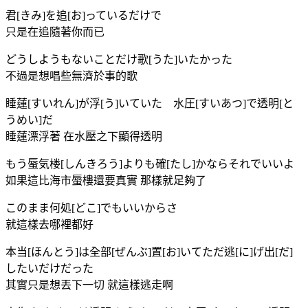
君[きみ]を追[お]っているだけで
只是在追隨著你而已
どうしようもないことだけ歌[うた]いたかった
不過是想唱些無濟於事的歌
睡蓮[すいれん]が浮[う]いていた 水圧[すいあつ]で透明[と
うめい]だ
睡蓮漂浮著 在水壓之下顯得透明
もう蜃気楼[しんきろう]よりも確[たし]かならそれでいいよ
如果這比海市蜃樓還要真實 那樣就足夠了
このまま何処[どこ]でもいいからさ
就這樣去哪裡都好
本当[ほんとう]は全部[ぜんぶ]置[お]いてただ逃[に]げ出[だ]
したいだけだった
其實只是想丟下一切 就這樣逃走啊