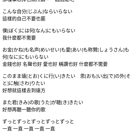
こんな自分[じぶん]ならいらない
這樣的自己不要也罷
僕[ぼく]には何[なん]にもいらない
我什麼都不需要
お金[かね]も名声[めいせい]も愛[あい]も称賛[しょうさん]も
何[なに]にもいらない
金錢也好 名聲也好 愛也好 稱讚也好 什麼都不需要
このまま遠[とお]くに行[い]きたい 思[おも]い出[で]の外[そ
と]に触[さわ]りたい
好想就這樣去到遠方
また君[きみ]の歌[うた]が聴[き]きたい
好想再聽一聽你的歌
ずっとずっとずっとずっとずっと
一直 一直 一直 一直 一直