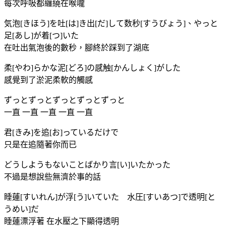
每次呼吸都纏繞在喉嚨
気泡[きほう]を吐[は]き出[だ]して数秒[すうびょう]、やっと
足[あし]が着[つ]いた
在吐出氣泡後的數秒，腳終於踩到了湖底
柔[やわ]らかな泥[どろ]の感触[かんしょく]がした
感覺到了淤泥柔軟的觸感
ずっとずっとずっとずっとずっと
一直 一直 一直 一直 一直
君[きみ]を追[お]っているだけで
只是在追隨著你而已
どうしようもないことばかり言[い]いたかった
不過是想說些無濟於事的話
睡蓮[すいれん]が浮[う]いていた 水圧[すいあつ]で透明[と
うめい]だ
睡蓮漂浮著 在水壓之下顯得透明