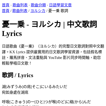
首頁
·
歌曲列表
·
歌曲分類
·
日語學習文章
首頁
/
歌曲列表
/
ヨルシカ
/
憂一乗 歌詞
憂一乗 - ヨルシカ | 中文歌詞
Lyrics
日語歌曲《憂一乗》（ヨルシカ）的完整日文歌詞對照中文翻
譯。KX Lyrics 提供最實用的日文歌詞學習資源，包括假名標
註、羅馬拼音、文法重點與 YouTube 影片同步時間軸，助您
輕鬆學唱日文歌！
歌詞 / Lyrics
湖[みずうみ]の底[そこ]にいるみたいだ
宛如身處在湖底
呼吸[こきゅう]の一[ひと]つが喉[のど]に絡[から]んだ