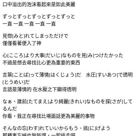
口中溢出的泡沫看起來是如此美麗
ずっとずっとずっとずっとずっと
一直 一直 一直 一直 一直
見惚[みと]れてしまっただけで
僅僅看著便入了神
心[こころ]より大事[だいじ]なものを見[み]つけたかった
不過是想去尋找比心更為重要的東西
言葉[ことば]って薄情[はくじょう]だ 水圧[すいあつ]で透明
[とうめい]だ
言語是薄情的 在水壓之下顯得透明
なぁ、建前[たてまえ]より綺麗[きれい]なものを探[さが]して
るんだ
你看，我正在尋找比場面話更為美麗的事物
そんなの忘[わす]れていいからもう、逃[に]げよう
那種事忘掉也無所謂，一起逃走吧