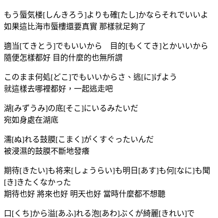
もう蜃気楼[しんきろう]よりも確[たし]かならそれでいいよ
如果這比海市蜃樓還要真實 那樣就足夠了
適当[てきとう]でもいいから 目的[もくてき]とかいいから
隨便怎樣都好 目的什麼的也無所謂
このまま何処[どこ]でもいいからさ、逃[に]げよう
就這樣去哪裡都好，一起逃走吧
湖[みずうみ]の底[そこ]にいるみたいだ
宛如身處在湖底
濡[ぬ]れる鼓膜[こまく]がくすぐったいんだ
被浸濕的鼓膜不斷地發癢
期待[きたい]も将来[しょうらい]も明日[あす]も何[なに]も聞
[き]きたくなかった
期待也好 將來也好 明天也好 當時什麼都不想聽
口[くち]から溢[あふ]れる泡[あわ]ぶくが綺麗[きれい]で