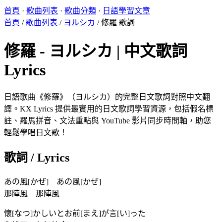
首頁
·
歌曲列表
·
歌曲分類
·
日語學習文章
首頁
/
歌曲列表
/
ヨルシカ
/
修羅 歌詞
修羅 - ヨルシカ | 中文歌詞
Lyrics
日語歌曲《修羅》（ヨルシカ）的完整日文歌詞對照中文翻
譯。KX Lyrics 提供最實用的日文歌詞學習資源，包括假名標
註、羅馬拼音、文法重點與 YouTube 影片同步時間軸，助您
輕鬆學唱日文歌！
歌詞 / Lyrics
あの風[かぜ] あの風[かぜ]
那陣風 那陣風
懐[なつ]かしいとお前[まえ]が言[い]った