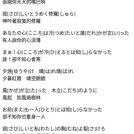
張開你大大的嘴巴啊
寂[さび]しいとうめく修羅[しゅら]
呻吟著寂寞的修羅
あなたの心[こころ]は冷[つめ]たいと誰[だれ]かが言[い]った
有人說你的心涼薄
まぁ！心[こころ]が冷[ひ]えるとは知[し]らなかった
誒！卻不知心會寒
夕焼[ゆうや]け 晴[は]れ晴[ば]れ
夕暮紅霞 晴空朗朗
風[かぜ]が立[た]った 木立[こだち]のように
風起 如風過樹林
お前[まえ]も一人[ひとり]とは知[し]らなかった
卻不知你也隻身一人
寂[さび]しいと私[わたし]の胸[むね]よ裂[さ]けろ