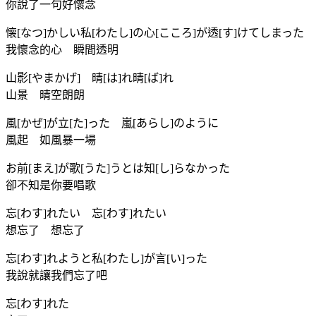
你說了一句好懷念
懐[なつ]かしい私[わたし]の心[こころ]が透[す]けてしまった
我懷念的心 瞬間透明
山影[やまかげ] 晴[は]れ晴[ば]れ
山景 晴空朗朗
風[かぜ]が立[た]った 嵐[あらし]のように
風起 如風暴一場
お前[まえ]が歌[うた]うとは知[し]らなかった
卻不知是你要唱歌
忘[わす]れたい 忘[わす]れたい
想忘了 想忘了
忘[わす]れようと私[わたし]が言[い]った
我說就讓我們忘了吧
忘[わす]れた