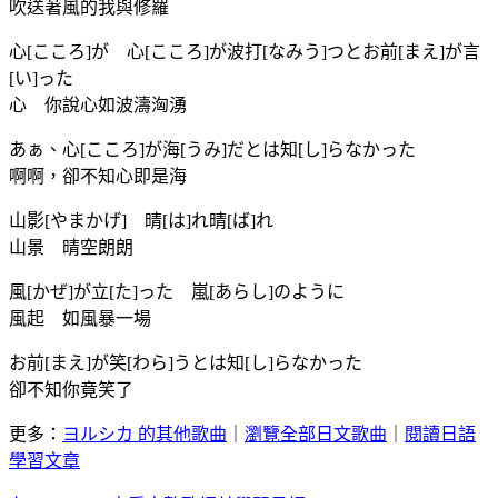
吹送著風的我與修羅
心[こころ]が 心[こころ]が波打[なみう]つとお前[まえ]が言
[い]った
心 你說心如波濤洶湧
あぁ、心[こころ]が海[うみ]だとは知[し]らなかった
啊啊，卻不知心即是海
山影[やまかげ] 晴[は]れ晴[ば]れ
山景 晴空朗朗
風[かぜ]が立[た]った 嵐[あらし]のように
風起 如風暴一場
お前[まえ]が笑[わら]うとは知[し]らなかった
卻不知你竟笑了
更多：
ヨルシカ 的其他歌曲
｜
瀏覽全部日文歌曲
｜
閱讀日語
學習文章