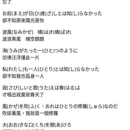
忘了
お前[まえ]が日[ひ]差[ざ]しとは知[し]らなかった
卻不知原來陽光是你
波風[なみかぜ] 晴[は]れ晴[ば]れ
波浪乘風 晴空朗朗
海[うみ]がたった一[ひと]つのように
彷彿汪洋僅此一片
私[わたし]も一人[ひとり]とは知[し]らなかった
卻不知我也孤身一人
寂[さび]しいと歌[うた]えば春[はる]よ
才唱出寂寞就春天了
風[かぜ]を吹[ふ]く、おれはひとりの修羅[しゅら]なのだ
吹送著風，我就是一個修羅
大[おお]きな口[くち]を開[あ]けろ