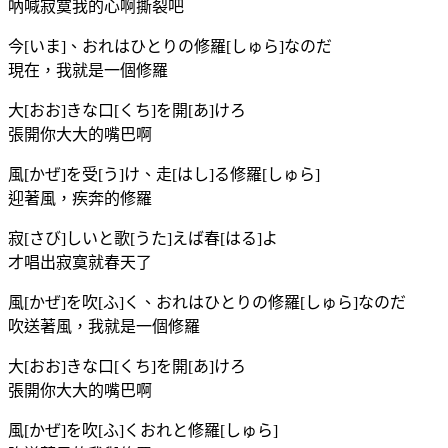
吶喊寂寞我的心啊撕裂吧
今[いま]、おれはひとりの修羅[しゅら]なのだ
現在，我就是一個修羅
大[おお]きな口[くち]を開[あ]けろ
張開你大大的嘴巴啊
風[かぜ]を受[う]け、走[はし]る修羅[しゅら]
迎著風，疾奔的修羅
寂[さび]しいと歌[うた]えば春[はる]よ
才唱出寂寞就春天了
風[かぜ]を吹[ふ]く、おれはひとりの修羅[しゅら]なのだ
吹送著風，我就是一個修羅
大[おお]きな口[くち]を開[あ]けろ
張開你大大的嘴巴啊
風[かぜ]を吹[ふ]くおれと修羅[しゅら]