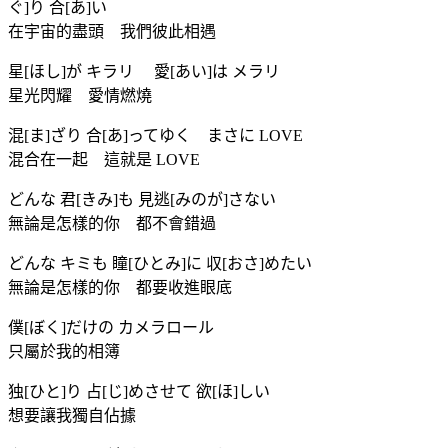
ぐ]り 合[あ]い
在宇宙的盡頭 我們彼此相遇
星[ほし]が キラリ 愛[あい]は メラリ
星光閃耀 愛情燃燒
混[ま]ざり 合[あ]ってゆく まさに LOVE
混合在一起 這就是 LOVE
どんな 君[きみ]も 見逃[みのが]さない
無論是怎樣的你 都不會錯過
どんな キミも 瞳[ひとみ]に 収[おさ]めたい
無論是怎樣的你 都要收進眼底
僕[ぼく]だけの カメラロール
只屬於我的相簿
独[ひと]り 占[じ]めさせて 欲[ほ]しい
想要讓我獨自佔據