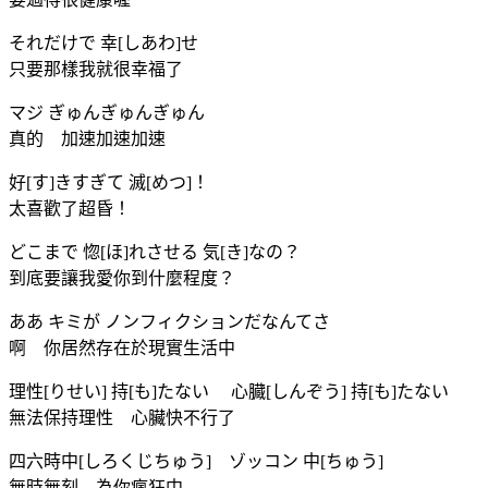
それだけで 幸[しあわ]せ
只要那樣我就很幸福了
マジ ぎゅんぎゅんぎゅん
真的 加速加速加速
好[す]きすぎて 滅[めつ]！
太喜歡了超昏！
どこまで 惚[ほ]れさせる 気[き]なの？
到底要讓我愛你到什麼程度？
ああ キミが ノンフィクションだなんてさ
啊 你居然存在於現實生活中
理性[りせい] 持[も]たない 心臓[しんぞう] 持[も]たない
無法保持理性 心臟快不行了
四六時中[しろくじちゅう] ゾッコン 中[ちゅう]
無時無刻 為你瘋狂中