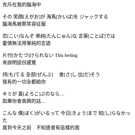
充斥在我的腦海中
その 笑顔[えがお]が 海馬[かいば]を ジャックする
腦海馬被那笑容征服
恋[こい]なんぞ 単純[たんじゅん]な 言葉[ことば]では
愛情無法用單純的言語
片付[かたづ]けられない This feeling
來說明這份感覺
持[も]てる 全部[ぜんぶ] 差[さ]し 出[だ]そう
我有的一切全都給你
キミが 喜[よろこ]ぶのなら…
如果你會高興的話…
こんな 僕[ぼく]がいるって 今日[きょう]まで 知[し]らなかっ
た
直到今天之前 不知道會有這樣的我