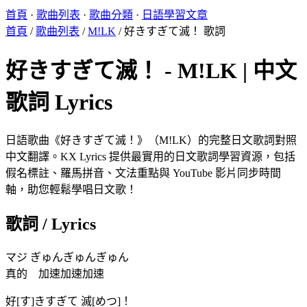
首頁
·
歌曲列表
·
歌曲分類
·
日語學習文章
首頁
/
歌曲列表
/
M!LK
/
好きすぎて滅！ 歌詞
好きすぎて滅！ - M!LK | 中文
歌詞 Lyrics
日語歌曲《好きすぎて滅！》（M!LK）的完整日文歌詞對照
中文翻譯。KX Lyrics 提供最實用的日文歌詞學習資源，包括
假名標註、羅馬拼音、文法重點與 YouTube 影片同步時間
軸，助您輕鬆學唱日文歌！
歌詞 / Lyrics
マジ ぎゅんぎゅんぎゅん
真的 加速加速加速
好[す]きすぎて 滅[めつ]！