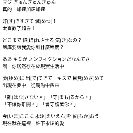
マジ ぎゅんぎゅんぎゅん
真的 加速加速加速
好[す]きすぎて 滅[めつ]！
太喜歡了超昏！
どこまで 惚[ほ]れさせる 気[き]なの？
到底要讓我愛你到什麼程度？
ああ キミが ノンフィクションだなんてさ
啊 你居然存在於現實生活中
夢[ゆめ]に 出[で]てきて キスで 目覚[めざ]めて
出現在夢中 從親吻中醒來
「離[はな]さない。」「守[まも]るから。」
「不讓你離開。」「會守護著你。」
今[いま]ここに 永遠[えいえん]を 誓[ちか]おう
現在就在這裡 許下永遠的愛