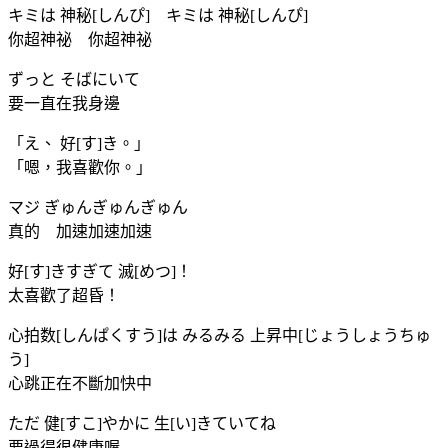
キミは 神秘[しんぴ] キミは 神秘[しんぴ]
你超神祕 你超神祕
ずっと そばにいて
要一直在我身邊
「え、 好[す]き。」
「嗯，我喜歡你。」
マジ ぎゅんぎゅんぎゅん
真的 加速加速加速
好[す]きすぎて 滅[めつ]！
太喜歡了超昏！
心拍数[しんぱくすう]は みるみる 上昇中[じょうしょうちゅ
う]
心跳正在不斷加快中
ただ 健[すこ]やかに 生[い]きていてね
要過得很健康喔