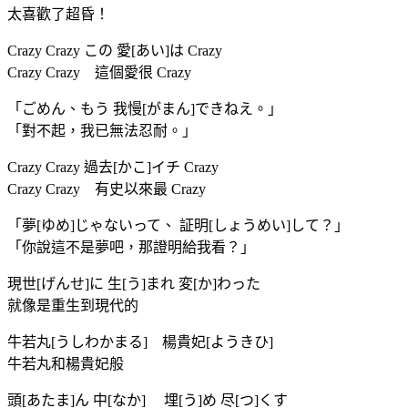
太喜歡了超昏！
Crazy Crazy この 愛[あい]は Crazy
Crazy Crazy 這個愛很 Crazy
「ごめん、もう 我慢[がまん]できねえ。」
「對不起，我已無法忍耐。」
Crazy Crazy 過去[かこ]イチ Crazy
Crazy Crazy 有史以來最 Crazy
「夢[ゆめ]じゃないって、 証明[しょうめい]して？」
「你說這不是夢吧，那證明給我看？」
現世[げんせ]に 生[う]まれ 変[か]わった
就像是重生到現代的
牛若丸[うしわかまる] 楊貴妃[ようきひ]
牛若丸和楊貴妃般
頭[あたま]ん 中[なか] 埋[う]め 尽[つ]くす