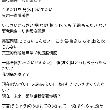
キミだけを 見[み]つめてたい
只想一直看著你
いっさいがっさい 投[な]げ 捨[す]てても 問題[もんだい]ない
要我拋棄一切也都沒問題
実際問題[じっさいもんだい] この 気持[きも]ちは 止[と]め
らんない
真正的問題是無法抑制這股情感
一体全体[いったいぜんたい] 僕[ぼく]はどうしちゃったん
だい？
我到底怎麼了？
現在[げんざい] 未来[みらい] 好[す]きでいさせてくんな
い？
現在 未來 都能讓我愛著你嗎？
宇宙[うちゅう]の 果[は]ての 果[は]て 僕[ぼく]らは 巡[め