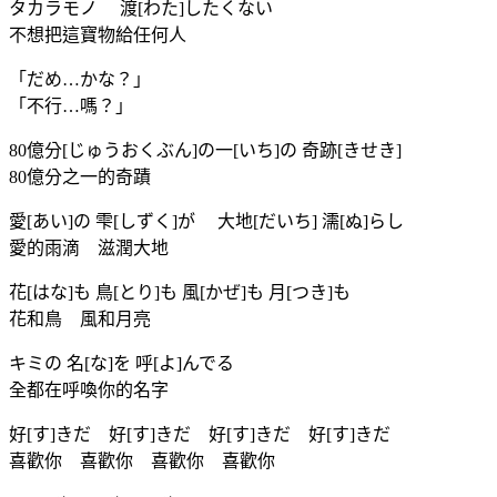
タカラモノ 渡[わた]したくない
不想把這寶物給任何人
「だめ…かな？」
「不行…嗎？」
80億分[じゅうおくぶん]の一[いち]の 奇跡[きせき]
80億分之一的奇蹟
愛[あい]の 雫[しずく]が 大地[だいち] 濡[ぬ]らし
愛的雨滴 滋潤大地
花[はな]も 鳥[とり]も 風[かぜ]も 月[つき]も
花和鳥 風和月亮
キミの 名[な]を 呼[よ]んでる
全都在呼喚你的名字
好[す]きだ 好[す]きだ 好[す]きだ 好[す]きだ
喜歡你 喜歡你 喜歡你 喜歡你