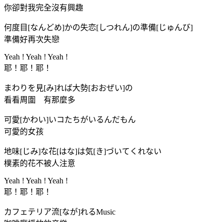
你卻對我完全沒有興趣
何度目[なんどめ]かの失恋[しつれん]の準備[じゅんび]
準備好再次失戀
Yeah ! Yeah ! Yeah !
耶！耶！耶！
まわりを見[み]れば大勢[おおぜい]の
看看周圍 有那麼多
可愛[かわい]いコたちがいるんだもん
可愛的女孩
地味[じみ]な花[はな]は気[き]づいてくれない
樸素的花不被人注意
Yeah ! Yeah ! Yeah !
耶！耶！耶！
カフェテリア流[なが]れるMusic