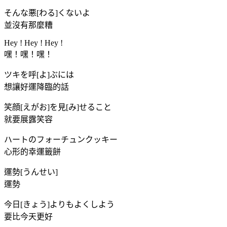
そんな悪[わる]くないよ
並沒有那麼糟
Hey ! Hey ! Hey !
嘿！嘿！嘿！
ツキを呼[よ]ぶには
想讓好運降臨的話
笑顔[えがお]を見[み]せること
就要展露笑容
ハートのフォーチュンクッキー
心形的幸運籤餅
運勢[うんせい]
運勢
今日[きょう]よりもよくしよう
要比今天更好