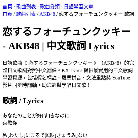
首頁
·
歌曲列表
·
歌曲分類
·
日語學習文章
首頁
/
歌曲列表
/
AKB48
/
恋するフォーチュンクッキー 歌詞
恋するフォーチュンクッキー
- AKB48 | 中文歌詞 Lyrics
日語歌曲《 恋するフォーチュンクッキー 》（AKB48）的完
整日文歌詞對照中文翻譯。KX Lyrics 提供最實用的日文歌詞
學習資源，包括假名標註、羅馬拼音、文法重點與 YouTube
影片同步時間軸，助您輕鬆學唱日文歌！
歌詞 / Lyrics
あなたのことが好[す]きなのに
喜歡你
私[わたし]にまるで興味[きょうみ]ない