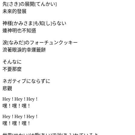
先[さき]の展開[てんかい]
未來的發展
神様[かみさま]も知[し]らない
連神明也不知道
涙[なみだ]のフォーチュンクッキー
流著眼淚的幸運籤餅
そんなに
不要那麼
ネガティブにならずに
悲觀
Hey ! Hey ! Hey !
嘿！嘿！嘿！
Hey ! Hey ! Hey !
嘿！嘿！嘿！