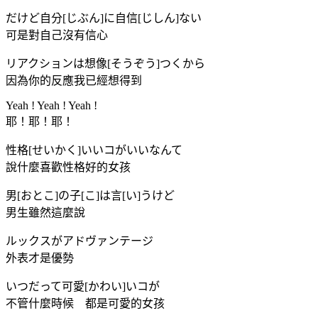
だけど自分[じぶん]に自信[じしん]ない
可是對自己沒有信心
リアクションは想像[そうぞう]つくから
因為你的反應我已經想得到
Yeah ! Yeah ! Yeah !
耶！耶！耶！
性格[せいかく]いいコがいいなんて
說什麼喜歡性格好的女孩
男[おとこ]の子[こ]は言[い]うけど
男生雖然這麼說
ルックスがアドヴァンテージ
外表才是優勢
いつだって可愛[かわい]いコが
不管什麼時候 都是可愛的女孩