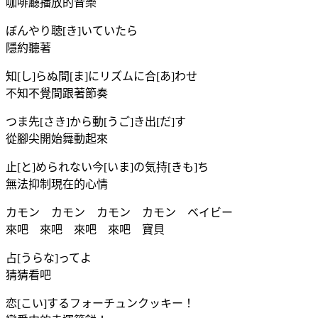
咖啡廳播放的音樂
ぼんやり聴[き]いていたら
隱約聽著
知[し]らぬ間[ま]にリズムに合[あ]わせ
不知不覺間跟著節奏
つま先[さき]から動[うご]き出[だ]す
從腳尖開始舞動起來
止[と]められない今[いま]の気持[きも]ち
無法抑制現在的心情
カモン カモン カモン カモン ベイビー
來吧 來吧 來吧 來吧 寶貝
占[うらな]ってよ
猜猜看吧
恋[こい]するフォーチュンクッキー！