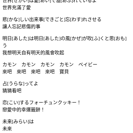
世界[せかい]は愛[あい]で溢[あふ]れているよ
世界充滿了愛
悲[かな]しい出来事[できごと]忘[わす]れさせる
讓人忘記悲傷的事
明日[あした]は明日[あした]の風[かぜ]が吹[ふ]くと思[おも]
う
我想明天自有明天的風會吹起
カモン カモン カモン カモン ベイビー
來吧 來吧 來吧 來吧 寶貝
占[うらな]ってよ
猜猜看吧
恋[こい]するフォーチュンクッキー！
戀愛中的幸運籤餅！
未来[みらい]は
未來