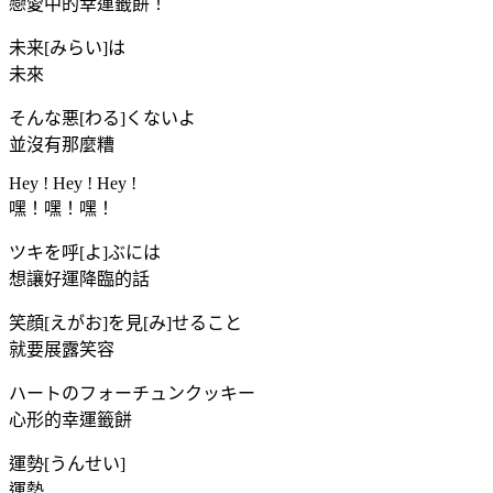
戀愛中的幸運籤餅！
未来[みらい]は
未來
そんな悪[わる]くないよ
並沒有那麼糟
Hey ! Hey ! Hey !
嘿！嘿！嘿！
ツキを呼[よ]ぶには
想讓好運降臨的話
笑顔[えがお]を見[み]せること
就要展露笑容
ハートのフォーチュンクッキー
心形的幸運籤餅
運勢[うんせい]
運勢