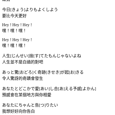
今日[きょう]よりもよくしよう
要比今天更好
Hey ! Hey ! Hey !
嘿！嘿！嘿！
Hey ! Hey ! Hey !
嘿！嘿！嘿！
人生[じんせい]捨[す]てたもんじゃないよね
人生並不是白過的對吧
あっと驚[おどろ]く奇跡[きせき]が起[お]きる
令人驚訝的奇蹟會發生
あなたとどこかで愛[あい]し合[あ]える予感[よかん]
預感會在某個地方與你相愛
あなたにちゃんと告[つ]りたい
我想好好向你告白