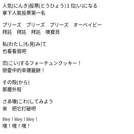
人気[にんき]投票[とうひょう]１位[い]になる
拿下人氣投票第一名
プリーズ プリーズ プリーズ オーベイビー
拜託 拜託 拜託 噢寶貝
私[わたし]も見[み]て
也看看我吧
恋[こい]するフォーチュンクッキー！
戀愛中的幸運籤餅！
その殻[から]
那層外殼
さあ壊[こわ]してみよう
來 把它打破吧
Hey ! Hey ! Hey !
嘿！嘿！嘿！