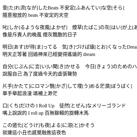
垂[た]れ流[なが]したBeats 不安定[ふあんてい]な空[そら]
隨意撥放的 beats 不安定的天空
叱[しか]るような夜風[よかぜ] 煙草[たばこ]の灰[はい]が上[あ
像是斥責人的晚風 煙灰飄散的日子
明日[あす]が待[ま]ってる 気[き]づけば遠[とお]くなったDrea
明天正等著 回過神來已經變得遙遠的 dream
自分[じぶん]に言[い]い聞[き]かせる 今日[きょう]のための
說服自己 為了度過今天的虛張聲勢
片手[かたて]にロマン翳[かざ]して埋[う]める茫漠[ぼうばく]
單手舉起浪漫 填補上渺茫
口[くち]だけの I Roll Up 徒然[とぜん]なメリーゴランド
嘴上說說的 I roll up 百無聊賴的旋轉木馬
この道化[どうけ]も夜[よる]に溶[と]かそう
就連這小丑也感覺融進這夜色