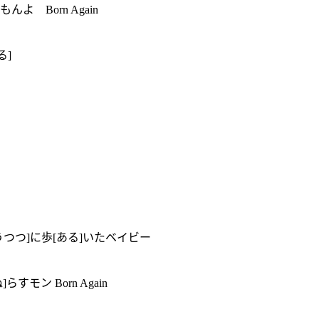
よ Born Again
る]
うつつ]に歩[ある]いたベイビー
モン Born Again