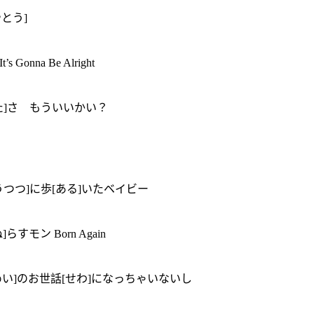
やとう]
na Be Alright
かた]さ もういいかい？
うつつ]に歩[ある]いたベイビー
モン Born Again
うんめい]のお世話[せわ]になっちゃいないし