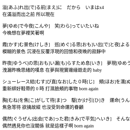
溢[あふ]れ出[で]る前[まえ]に だから いまはx4
在滿溢而出之前 所以現在
夢[ゆめ]で今夜[こんや] 笑[わら]っていたいね
今晚想在夢裡笑著啊
霞[かす]む景色[けしき] 巡[めぐ]る思[おも]い出[で]と夜[よ
模糊的景色 沉浸在反覆浮現的回憶和夜晚的寂靜中
昨夜[ゆうべ]の思[おも]い漏[も]らすため息[いき] 夢現[ゆめ
洩漏昨晚思緒的嘆息 在夢與現實邊緣遊走的 baby
シューレース結[むす]び直[なお]した０時[じ] 頬[ほお]を濡[ぬ]ら
重新綁好鞋帶的 0 時 打濕臉頰的事物 born again
胸[むね]を焦[こ]がして待[ま]つ 駆[か]け引[ひ]き 運命[
焦急等待 欲擒故縱 也沒受到命運的眷顧
偶然[ぐうぜん]出会[であ]った君[きみ]で平気[へいき] そんなもん
偶然遇見你也沒關係 就是這樣子啊 born again