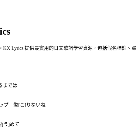
cs
KX Lyrics 提供最實用的日文歌詞學習資源，包括假名標註、羅
]るまでは
ップ 懲[こ]りないね
[う]めて