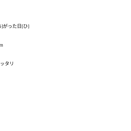
]がった日[ひ]
m
ハッタリ