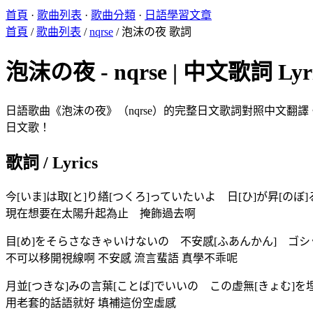
首頁
·
歌曲列表
·
歌曲分類
·
日語學習文章
首頁
/
歌曲列表
/
nqrse
/
泡沫の夜 歌詞
泡沫の夜 - nqrse | 中文歌詞 Lyri
日語歌曲《泡沫の夜》（nqrse）的完整日文歌詞對照中文翻譯。
日文歌！
歌詞 / Lyrics
今[いま]は取[と]り繕[つくろ]っていたいよ 日[ひ]が昇[のぼ
現在想要在太陽升起為止 掩飾過去啊
目[め]をそらさなきゃいけないの 不安感[ふあんかん] ゴシ
不可以移開視線啊 不安感 流言蜚語 真學不乖呢
月並[つきな]みの言葉[ことば]でいいの この虚無[きょむ]を埋
用老套的話語就好 填補這份空虛感