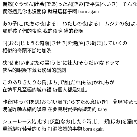
偶然[ぐうぜん]出会[であ]った君[きみ]で平気[へいき] そんなもん
偶然遇見你也沒關係 就是這樣子啊 born again
あの子[こ]たちの夜[よる] わたしの夜[よる] ムジナの夜[よ
那群孩子們的夜晚 我的夜晚 獾的夜晚
同[おな]じような奇跡[きせき]を焼[や]き増[ま]していくの
相似的奇蹟不斷地加洗
狭[せま]いまぶたの裏[うら]に壮大[そうだい]なドラマ
狹隘的眼簾下藏著磅礡的戲劇
このありきたりな街[まち]で誰[だれ]も彼[かれ]もが
在這平凡至極的城市裡 每個人都是如此
昨夜[ゆうべ]を思[おも]い漏[も]らすため息[いき] 夢現[ゆめ
洩漏昨晚思緒的嘆息 在夢與現實邊緣遊走的 baby
シューレース結[むす]び直[なお]した０時[じ] 頬[ほお]を濡[ぬ]らす
重新綁好鞋帶的 0 時 打濕臉頰的事物 born again