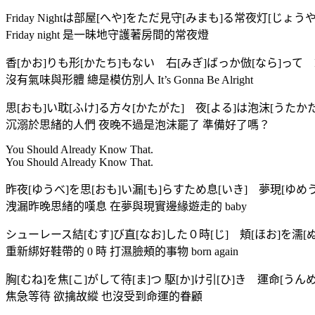
Friday Nightは部屋[へや]をただ見守[みまも]る常夜灯[じょう
Friday night 是一昧地守護著房間的常夜燈
香[かお]りも形[かたち]もない 右[みぎ]ばっか倣[なら]って It’s Gon
沒有氣味與形體 總是模仿別人 It’s Gonna Be Alright
思[おも]い耽[ふけ]る方々[かたがた] 夜[よる]は泡沫[うた
沉溺於思緒的人們 夜晚不過是泡沫罷了 準備好了嗎？
You Should Already Know That.
You Should Already Know That.
昨夜[ゆうべ]を思[おも]い漏[も]らすため息[いき] 夢現[ゆめ
洩漏昨晚思緒的嘆息 在夢與現實邊緣遊走的 baby
シューレース結[むす]び直[なお]した０時[じ] 頬[ほお]を濡[ぬ]らす
重新綁好鞋帶的 0 時 打濕臉頰的事物 born again
胸[むね]を焦[こ]がして待[ま]つ 駆[か]け引[ひ]き 運命[
焦急等待 欲擒故縱 也沒受到命運的眷顧