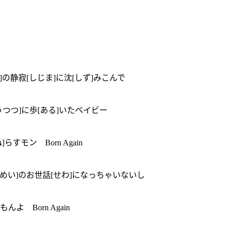
る]の静寂[しじま]に沈[しず]みこんで
うつつ]に歩[ある]いたベイビー
すモン Born Again
うんめい]のお世話[せわ]になっちゃいないし
よ Born Again