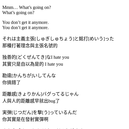
Mmm… What’s going on?
What’s going on?
You don’t get it anymore.
You don’t get it anymore.
それは主義主張[しゅぎしゅちょう]と銘打[めいう]った
那種打著理念與主張名號的
独善的[どくぜんてき]なI hate you
其實只是自以為是的 I hate you
勘違[かんちが]いしてんな
你搞錯了
距離感[きょりかん]バグってるじゃん
人與人的距離感早就出bug了
実弾[じつだん]を撃[う]っているんだ
你其實是在發射實彈啊