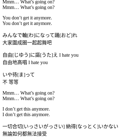
Mmm… What’s going on?
Mmm… What’s going on?
You don’t get it anymore.
You don’t get it anymore.
みんなで輪[わ]になって踊[おど]れ
大家圍成圈一起起舞吧
自由[じゆう]に謳[うた]え I hate you
自由地高唱 I hate you
いや待[ま]って
不 等等
Mmm… What’s going on?
Mmm… What’s going on?
I don’t get this anymore.
I don’t get this anymore.
一切合切[いっさいがっさい] 納得[なっとく]いかない
無論如何都無法接受