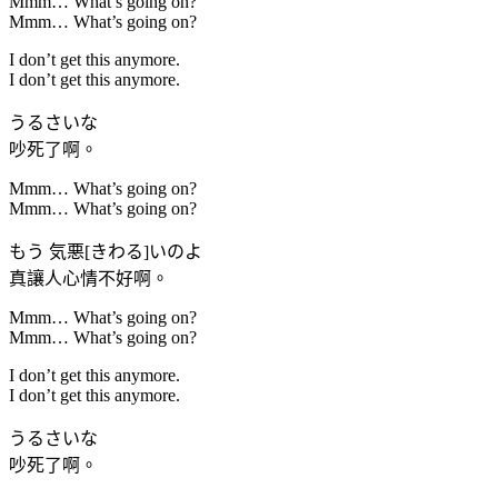
Mmm… What’s going on?
Mmm… What’s going on?
I don’t get this anymore.
I don’t get this anymore.
うるさいな
吵死了啊。
Mmm… What’s going on?
Mmm… What’s going on?
もう 気悪[きわる]いのよ
真讓人心情不好啊。
Mmm… What’s going on?
Mmm… What’s going on?
I don’t get this anymore.
I don’t get this anymore.
うるさいな
吵死了啊。