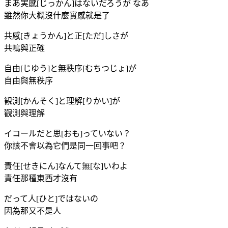
まあ実感[じっかん]はないだろうが なあ
雖然你大概沒什麼實感就是了
共感[きょうかん]と正[ただ]しさが
共鳴與正確
自由[じゆう]と無秩序[むちつじょ]が
自由與無秩序
観測[かんそく]と理解[りかい]が
觀測與理解
イコールだと思[おも]っていない？
你該不會以為它們是同一回事吧？
責任[せきにん]なんて無[な]いわよ
責任那種東西才沒有
だって人[ひと]ではないの
因為那又不是人