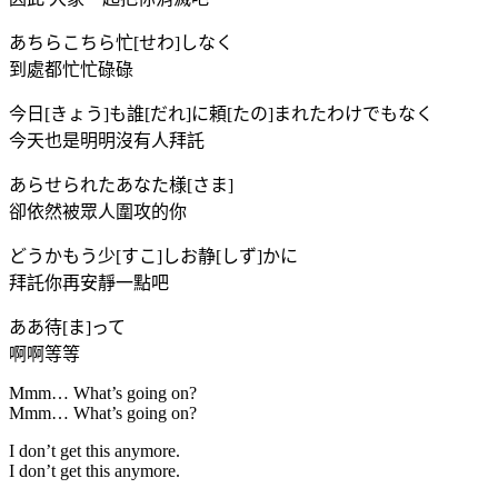
あちらこちら忙[せわ]しなく
到處都忙忙碌碌
今日[きょう]も誰[だれ]に頼[たの]まれたわけでもなく
今天也是明明沒有人拜託
あらせられたあなた様[さま]
卻依然被眾人圍攻的你
どうかもう少[すこ]しお静[しず]かに
拜託你再安靜一點吧
ああ待[ま]って
啊啊等等
Mmm… What’s going on?
Mmm… What’s going on?
I don’t get this anymore.
I don’t get this anymore.