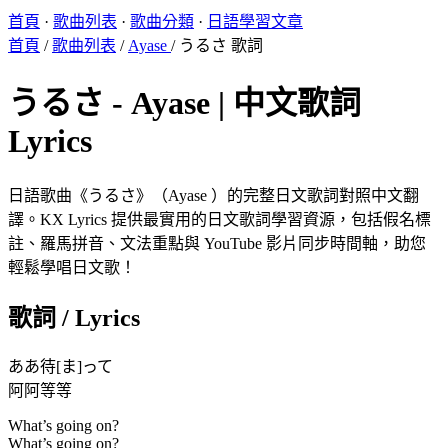
首頁
·
歌曲列表
·
歌曲分類
·
日語學習文章
首頁
/
歌曲列表
/
Ayase
/
うるさ 歌詞
うるさ - Ayase | 中文歌詞
Lyrics
日語歌曲《うるさ》（Ayase ）的完整日文歌詞對照中文翻
譯。KX Lyrics 提供最實用的日文歌詞學習資源，包括假名標
註、羅馬拼音、文法重點與 YouTube 影片同步時間軸，助您
輕鬆學唱日文歌！
歌詞 / Lyrics
ああ待[ま]って
阿阿等等
What’s going on?
What’s going on?