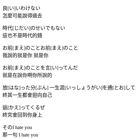
良[い]いわけない
怎麼可能說得過去
時代[じだい]のせいでもない
這也不是時代的錯
お前[まえ]のことお前[まえ]のこと
我說的就是你 就是你
お前[まえ]のことを言[い]ってんだ
就是在說你啊你所說的
放[はな]った分[ぶん] 一生涯[いっしょうがい]を通[とお]して
終其一生都會迴向自己
返[かえ]ってくるぜ
終究會回到你身上
そのI hate you
那一句 I hate you