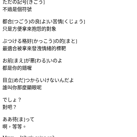
ただの記号[きごう]
不過是個符號
都合[つごう]の良[よ]い苦情[くじょう]
只是方便拿來抱怨的對象
ぶつける格好[かっこう]の的[まと]
最適合被拿來發洩情緒的標靶
お前[まえ]が悪[わる]いのよ
都是你的錯喔
目立[めだ]つからいけないんだよ
誰叫你那麼顯眼呢
でしょ？
對吧？
ああ待[ま]って
啊，等等。