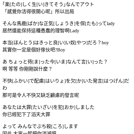
｢楽[たの]しく生[い]きてそう｣なんでアウト
「感覺你活得很開心呢」所以出局
そんな馬鹿[ばか]な正気[しょうき]を保[たも]ってlady
居然還能保持這種愚蠢的理智啊Lady
本当[ほんとう]はきっと良[い]い奴[やつ]だろ？boy
其實你一定是個好傢伙吧?Boy
あ ちょっと待[ま]った今[いま]なんて言[い]った？
啊 等等 你剛剛說什麼？
不快[ふかい]で配慮[はいりょ]を欠[か]いた発言[はつげん]だ
わ
那可是令人不快又缺乏顧慮的發言呢
あなたは大罪[たいざい]を犯[おか]しました
你已經犯下了滔天大罪
よって みんなでぶち殺[ころ]します
因此 大家一起把你消滅吧