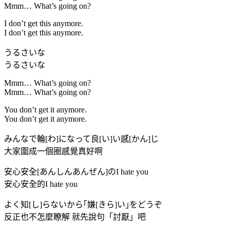
Mmm… What’s going on?
I don’t get this anymore.
I don’t get this anymore.
うるさいな
うるさいな
Mmm… What’s going on?
Mmm… What’s going on?
You don’t get it anymore.
You don’t get it anymore.
みんなで輪[わ]になって良[い]い感[かん]じ
大家圍成一個圈感覺真好啊
安心安全[あんしんあんぜん]のI hate you
安心安全的I hate you
よく知[し]らないから｢嫌[きら]い｣をどうぞ
反正也不怎麼瞭解 就先說句「討厭」吧