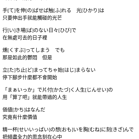
手[て]を伸[の]ばせば触[ふ]れる 光[ひかり]は
只要伸出手就能觸碰的光芒
行[い]き場[ば]のない日々[ひび]で
在無處可去的日子裡
燻[くすぶ]ってしまう でも
那是如此的鬱悶 但是
立[た]ち止[ど]まってちゃ始[はじ]まらない
停下腳步什麼都不會開始
「まぁいっか」で片付[かたづ]く人生[じんせい]の
用「算了吧」就能帶過的人生
価値[かち]はなんだ
究竟有什麼價值
精一杯[せいいっぱい]の想[おも]いを胸[むね]に刻[きざ]んで
把傾盡全力的思念刻在心中