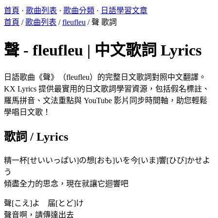
首頁
·
歌曲列表
·
歌曲分類
·
日語學習文章
首頁
/
歌曲列表
/
fleufleu
/
聲 歌詞
聲 - fleufleu | 中文歌詞 Lyrics
日語歌曲《聲》（fleufleu）的完整日文歌詞對照中文翻譯。
KX Lyrics 提供最實用的日文歌詞學習資源，包括假名標註、
羅馬拼音、文法重點與 YouTube 影片同步時間軸，助您輕鬆
學唱日文歌！
歌詞 / Lyrics
精一杯[せいいっぱい]の想[おも]いを今[いま]響[ひび]かせよ
う
傾盡全力的思念，現在就讓它迴響吧
聲[こえ]よ 届[とど]け
聲音啊，請傳達出去