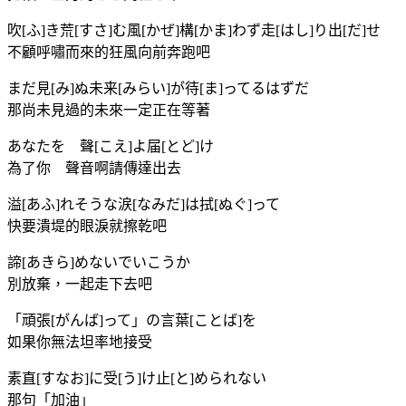
吹[ふ]き荒[すさ]む風[かぜ]構[かま]わず走[はし]り出[だ]せ
不顧呼嘯而來的狂風向前奔跑吧
まだ見[み]ぬ未来[みらい]が待[ま]ってるはずだ
那尚未見過的未來一定正在等著
あなたを 聲[こえ]よ届[とど]け
為了你 聲音啊請傳達出去
溢[あふ]れそうな涙[なみだ]は拭[ぬぐ]って
快要潰堤的眼淚就擦乾吧
諦[あきら]めないでいこうか
別放棄，一起走下去吧
「頑張[がんば]って」の言葉[ことば]を
如果你無法坦率地接受
素直[すなお]に受[う]け止[と]められない
那句「加油」