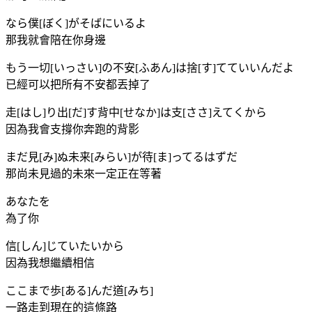
なら僕[ぼく]がそばにいるよ
那我就會陪在你身邊
もう一切[いっさい]の不安[ふあん]は捨[す]てていいんだよ
已經可以把所有不安都丟掉了
走[はし]り出[だ]す背中[せなか]は支[ささ]えてくから
因為我會支撐你奔跑的背影
まだ見[み]ぬ未来[みらい]が待[ま]ってるはずだ
那尚未見過的未來一定正在等著
あなたを
為了你
信[しん]じていたいから
因為我想繼續相信
ここまで歩[ある]んだ道[みち]
一路走到現在的這條路