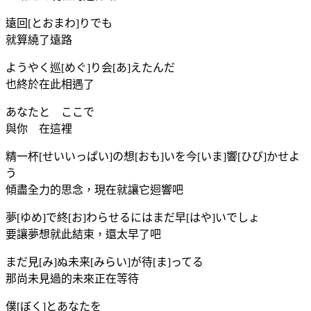
遠回[とおまわ]りでも
就算繞了遠路
ようやく巡[めぐ]り会[あ]えたんだ
也終於在此相遇了
あなたと ここで
與你 在這裡
精一杯[せいいっぱい]の想[おも]いを今[いま]響[ひび]かせよ
う
傾盡全力的思念，現在就讓它迴響吧
夢[ゆめ]で終[お]わらせるにはまだ早[はや]いでしょ
要讓夢想就此結束，還太早了吧
まだ見[み]ぬ未来[みらい]が待[ま]ってる
那尚未見過的未來正在等待
僕[ぼく]とあなたを