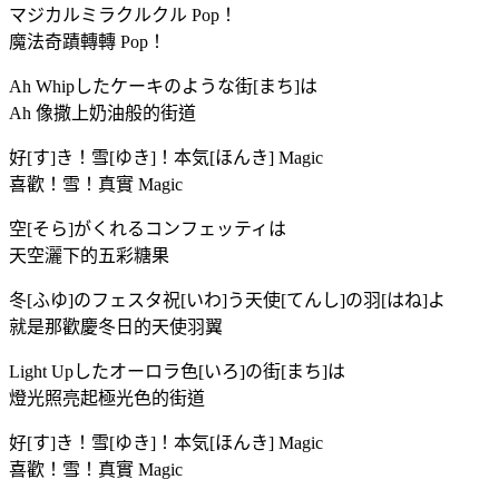
マジカルミラクルクル Pop！
魔法奇蹟轉轉 Pop！
Ah Whipしたケーキのような街[まち]は
Ah 像撒上奶油般的街道
好[す]き！雪[ゆき]！本気[ほんき] Magic
喜歡！雪！真實 Magic
空[そら]がくれるコンフェッティは
天空灑下的五彩糖果
冬[ふゆ]のフェスタ祝[いわ]う天使[てんし]の羽[はね]よ
就是那歡慶冬日的天使羽翼
Light Upしたオーロラ色[いろ]の街[まち]は
燈光照亮起極光色的街道
好[す]き！雪[ゆき]！本気[ほんき] Magic
喜歡！雪！真實 Magic