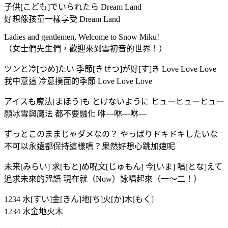
子供[こども]でいられたら Dream Land
好想像孩童一樣享受 Dream Land
Ladies and gentlemen, Welcome to Snow Miku!
（女士們先生們，歡迎來到雪初音的世界！）
ツンと冷[つめ]たい 季節[きせつ]が好[す]き Love Love Love
我中意這 冷意撲面的季節 Love Love Love
アイスも魔法[まほう]も とけないように ヒューヒューヒュー
願冰雪與魔法 都不要融化 咻—咻—咻—
ずっとこのままじゃダメなの？ やっぱりドキドキしたいな
不可以永遠都保持這樣嗎？果然好想心跳加速呢
未来[みらい] 求[もと]め呪文[じゅもん] 今[いま] 唱[とな]えて
追求未來的咒語 現在就（Now）詠唱起來（一～二！）
1234 水[すい]金[きん]地[ち]火[か]木[もく]
1234 水金地火木