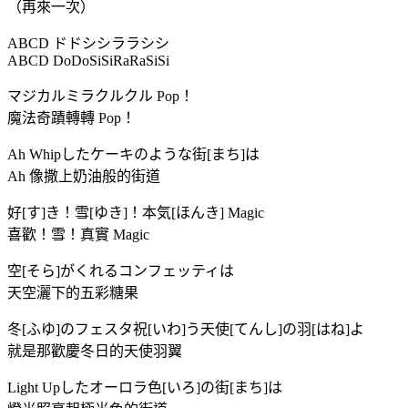
（再來一次）
ABCD ドドシシララシシ
ABCD DoDoSiSiRaRaSiSi
マジカルミラクルクル Pop！
魔法奇蹟轉轉 Pop！
Ah Whipしたケーキのような街[まち]は
Ah 像撒上奶油般的街道
好[す]き！雪[ゆき]！本気[ほんき] Magic
喜歡！雪！真實 Magic
空[そら]がくれるコンフェッティは
天空灑下的五彩糖果
冬[ふゆ]のフェスタ祝[いわ]う天使[てんし]の羽[はね]よ
就是那歡慶冬日的天使羽翼
Light Upしたオーロラ色[いろ]の街[まち]は