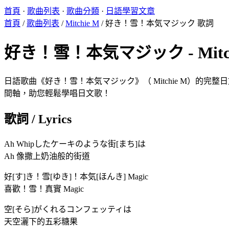
首頁
·
歌曲列表
·
歌曲分類
·
日語學習文章
首頁
/
歌曲列表
/
Mitchie M
/
好き！雪！本気マジック 歌詞
好き！雪！本気マジック - Mitchie
日語歌曲《好き！雪！本気マジック》（ Mitchie M）的完整
間軸，助您輕鬆學唱日文歌！
歌詞 / Lyrics
Ah Whipしたケーキのような街[まち]は
Ah 像撒上奶油般的街道
好[す]き！雪[ゆき]！本気[ほんき] Magic
喜歡！雪！真實 Magic
空[そら]がくれるコンフェッティは
天空灑下的五彩糖果