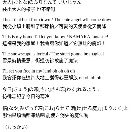
大人[おとな]のふりなんて いいじゃん
裝出大人的樣子 也不錯呀
I hear that beat from town / The cute angel will come down
我從小鎮上聽到了那節拍／可愛的天使會從天而降
This is my home I’ll let you know / NAMARA fantastic!
這裡是我的家鄉！我會讓你知道／它無比的魔幻！
The snowscape is lyrical / The street gonna be magical
雪景詩情畫意／街道彷彿被施了魔法
I’ll set you free in my land oh oh oh oh
我會讓你在這片大地上獲得心靈解放 oh oh oh oh
今日[きょう]の寒[さむ]さも忘[わす]れるように
彷彿忘記了今日的寒冷
悩[なや]みだって凍[こお]らせて 消[け]せる魔力[まりょく]よ
哪怕是煩惱都凍結吧 能使之消失的魔法喲
（もっかい）