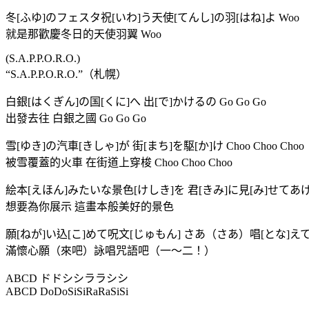
冬[ふゆ]のフェスタ祝[いわ]う天使[てんし]の羽[はね]よ Woo
就是那歡慶冬日的天使羽翼 Woo
(S.A.P.P.O.R.O.)
“S.A.P.P.O.R.O.”（札幌）
白銀[はくぎん]の国[くに]へ 出[で]かけるの Go Go Go
出發去往 白銀之國 Go Go Go
雪[ゆき]の汽車[きしゃ]が 街[まち]を駆[か]け Choo Choo Choo
被雪覆蓋的火車 在街道上穿梭 Choo Choo Choo
絵本[えほん]みたいな景色[けしき]を 君[きみ]に見[み]せてあ
想要為你展示 這畫本般美好的景色
願[ねが]い込[こ]めて呪文[じゅもん] さあ（さあ）唱[とな]
滿懷心願（來吧）詠唱咒語吧（一～二！）
ABCD ドドシシララシシ
ABCD DoDoSiSiRaRaSiSi