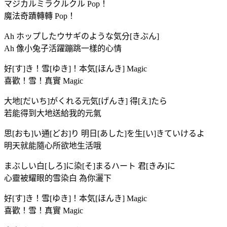
マジカルミラクルクル Pop！
魔法奇蹟轉轉 Pop！
Ah ホップしたウサギのような気分[きぶん]
Ah 像小兔子活躍蹦跳一樣的心情
好[す]き！雪[ゆき]！本気[ほんき] Magic
喜歡！雪！真實 Magic
大地[だいち]がくれる元気[げんき] 得[え]たら
若能得到大地送給我的元氣
思[おも]い通[どお]り 明日[あした]を生[い]きていけるよ
明天就能隨心所欲地生活哦
まぶしい白[しろ]に染[そ]まるハート 君[きみ]に
心靈被耀眼的雪染白 為你灑下
好[す]き！雪[ゆき]！本気[ほんき] Magic
喜歡！雪！真實 Magic