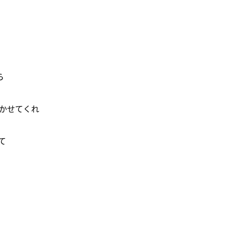
ら
ろ]かせてくれ
て