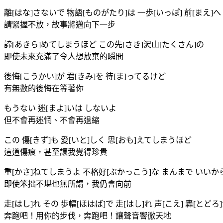
離[はな]さないで 物語[ものがたり]は 一歩[いっぽ] 前[まえ]へ
請緊握不放，故事將邁向下一步
諦[あきら]めてしまうほど この先[さき]沢山[たくさん]の
即使未來充滿了令人想放棄的瞬間
後悔[こうかい]が 君[きみ]を 待[ま]ってるけど
有無數的後悔在等著你
もうない 迷[まよ]いは しないよ
但不會再迷惘、不會再退縮
この 傷[きず]も 愛[いと]しく 思[おも]えてしまうほど
這道傷痕，甚至讓我覺得珍貴
重[かさ]ねてしまうよ 不格好[ぶかっこう]な まんまで いいか
即使笨拙不堪也無所謂，我仍會向前
走[はし]れ その 歩幅[ほはば]で 走[はし]れ 声[こえ] 轟[とど
奔跑吧！用你的步伐，奔跑吧！讓聲音響徹天地