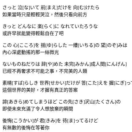
さっと 泣[な]いて 前[まえ]だけを 向[む]けたら
如果當時只是輕輕哭泣，然後只看向前方
きっと どんなに 楽[らく]に なれていたろうな
或許早就能變得輕鬆自在了吧
この 心[こころ]を 揺[ゆ]らした 一縷[いちる]の 望[のぞ]みは
內心深處動搖的那一絲微光
ないものねだりは 辞[や]めた 未完[みかん]成人間[にんげん]
已經不再奢求不可能之事，不完美的人類
素晴[すば]らしき 世界[せかい]だけが 答[こた]えを 握[にぎ]
這個世界的美好，才握有真正的答案
諦[あきら]めてしまうほど この先[さき]沢山[たくさん]の
即使未來充滿了令人想放棄的瞬間
後悔[こうかい]が 君[きみ]を 待[ま]ってるけど
有無數的後悔在等著你