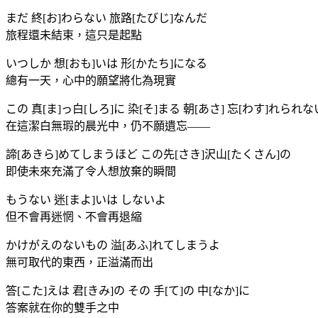
まだ 終[お]わらない 旅路[たびじ]なんだ
旅程還未結束，這只是起點
いつしか 想[おも]いは 形[かたち]になる
總有一天，心中的願望將化為現實
この 真[ま]っ白[しろ]に 染[そ]まる 朝[あさ] 忘[わす]れられ
在這潔白無瑕的晨光中，仍不願遺忘——
諦[あきら]めてしまうほど この先[さき]沢山[たくさん]の
即使未來充滿了令人想放棄的瞬間
もうない 迷[まよ]いは しないよ
但不會再迷惘、不會再退縮
かけがえのないもの 溢[あふ]れてしまうよ
無可取代的東西，正溢滿而出
答[こた]えは 君[きみ]の その 手[て]の 中[なか]に
答案就在你的雙手之中