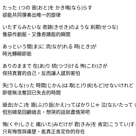
たった 1つの 音[おと]を かき鳴[なら]らす
卻能共同彈奏出唯一的旋律
いたずらみたいな 奇跡[きせき]のような 刹那[せつな]
像惡作劇般、又像奇蹟般的瞬間
あっという間[ま]に 流[なが]れる 時[とき]が
時光轉瞬即逝
ありのままで 在[あ]り 続[つづ]ける 怖[こわ]さが
保持真實的自己，反而讓人感到害怕
失[うしな]った 時間[じかん]は 取[と]り戻[もど]せないけれど
即使無法奪回已失去的時間
過去[かこ]を 振[ふ]り返[かえ]ってばかりじゃ 泣[な]いたって
但別總是回顧過去，想哭的話就盡情哭吧
悔[くや]しさと 痛[いた]みだけが 君[きみ]を 肯定[こうてい]
只有悔恨與痛楚，能真正肯定你的存在