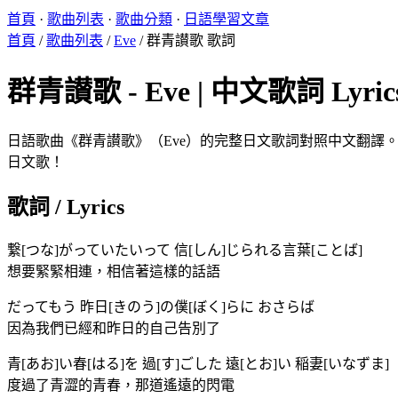
首頁
·
歌曲列表
·
歌曲分類
·
日語學習文章
首頁
/
歌曲列表
/
Eve
/
群青讃歌 歌詞
群青讃歌 - Eve | 中文歌詞 Lyric
日語歌曲《群青讃歌》（Eve）的完整日文歌詞對照中文翻譯。KX
日文歌！
歌詞 / Lyrics
繋[つな]がっていたいって 信[しん]じられる言葉[ことば]
想要緊緊相連，相信著這樣的話語
だってもう 昨日[きのう]の僕[ぼく]らに おさらば
因為我們已經和昨日的自己告別了
青[あお]い春[はる]を 過[す]ごした 遠[とお]い 稲妻[いなずま]
度過了青澀的青春，那道遙遠的閃電