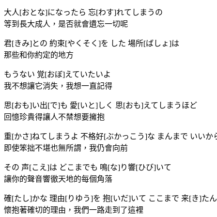
大人[おとな]になったら 忘[わす]れてしまうの
等到長大成人，是否就會遺忘一切呢
君[きみ]との 約束[やくそく]を した 場所[ばしょ]は
那些和你約定的地方
もうない 覚[おぼ]えていたいよ
我不想讓它消失，我想一直記得
思[おも]い出[で]も 愛[いと]しく 思[おも]えてしまうほど
回憶珍貴得讓人不禁想要擁抱
重[かさ]ねてしまうよ 不格好[ぶかっこう]な まんまで いいか
即使笨拙不堪也無所謂，我仍會向前
その 声[こえ]は どこまでも 鳴[な]り響[ひび]いて
讓你的聲音響徹天地的每個角落
確[たし]かな 理由[りゆう]を 抱[いだ]いて ここまで 来[き]た
懷抱著確切的理由，我們一路走到了這裡