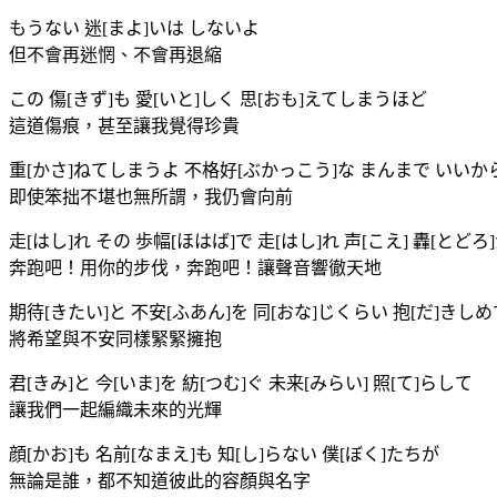
もうない 迷[まよ]いは しないよ
但不會再迷惘、不會再退縮
この 傷[きず]も 愛[いと]しく 思[おも]えてしまうほど
這道傷痕，甚至讓我覺得珍貴
重[かさ]ねてしまうよ 不格好[ぶかっこう]な まんまで いいか
即使笨拙不堪也無所謂，我仍會向前
走[はし]れ その 歩幅[ほはば]で 走[はし]れ 声[こえ] 轟[とど
奔跑吧！用你的步伐，奔跑吧！讓聲音響徹天地
期待[きたい]と 不安[ふあん]を 同[おな]じくらい 抱[だ]きしめ
將希望與不安同樣緊緊擁抱
君[きみ]と 今[いま]を 紡[つむ]ぐ 未来[みらい] 照[て]らして
讓我們一起編織未來的光輝
顔[かお]も 名前[なまえ]も 知[し]らない 僕[ぼく]たちが
無論是誰，都不知道彼此的容顏與名字