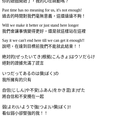
你的遊戲開始了，我的心在跳動嗎？
Past time has no meaning for us, it's not enough!
過去的時間對我們毫無意義，這還遠遠不夠！
Will we make it better or just stand here longer
我們會讓事情變得更好，還是就這樣站在這裡
Say it we can't end here till we can get it enough!!
說吧，在達到目標前我們不能就此結束！！
絶対的[ぜったいてき]根拠[こんきょ]はウソだらけ
絕對的證據充滿了謊言
いつだってあるのは僕[ぼく]の
我所擁有的只有
自信[じしん]や不安[ふあん]をかき混[ま]ぜた
將自信和不安攪在一起
弱[よわ]いようで強[つよ]い僕[ぼく]!!
看似弱小卻堅強的我！！