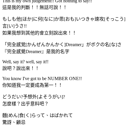
This is my own judgement!! Got nothing to say!!
這是我的判斷！！無話可說！！
もしも他[ほか]に何[なに]か思[おも]いつきゃ速攻[そっこう]
言[い]うさ!!
如果我想到其他的會立刻說出來！！
「完全感覚[かんぜんかんかく]Dreamer」がボクの名[な]さ
『完全感覺Dreamer』是我的名字
Well, say it? well, say it!!
說吧？說出來！！
You know I've got to be NUMBER ONE!!
你知道我一定要成為第一！！
どうだい?予想外[よそうがい]?
怎麼樣？出乎意料吧？
麵[めん]食[く]らって、はばかれて
驚訝、顧忌