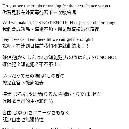
Do you see me out there waiting for the next chance we get
你看見我在外面等待著下一次機會嗎
Will we make it, IT'S NOT ENOUGH or just stand here longer
我們會成功嗎，這還不夠，還是就這樣站在這裡
Say it we can't end here till we can get it enough!!
說吧，在達到目標前我們不能就此結束！！
確信犯[かくしんはん]?知能犯[ちのうはん]? NO NO NO!!
確信犯？知能犯？不不不！！
いつだってその場[ば]しのぎの
總是在當下掩飾過去
持論[じろん]や理論[りろん]を織[お]り交[ま]ぜた
混雜著自己的主張和理論
自由[じゆう]さユニークさもなく
既無自由也無獨特性