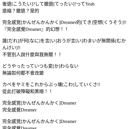
後退[こうたい]?して撤退[てったい]?ってYeah
退縮？撤退？是的
完全感覚[かんぜんかんかく]Dreamer的[てき]空想[くうそう]!!
『完全感覺Dreamer』的幻想！！
誰[だれ]が何[なに]を言[い]おうが言[い]わまいが無関係[むか
んけい]!!
不管別人說什麼與我無關！！
どうやったっていつも変[か]わらない
無論如何都不會改變
カベをヤミをこれからぶっ壊[こわ]していくさ!!
從此打破障礙和黑暗！！
完全感覚[かんぜんかんかく]Dreamer
完全感覺Dreamer
完全感覚[かんぜんかんかく]Dreamer
完全感覺Dreamer