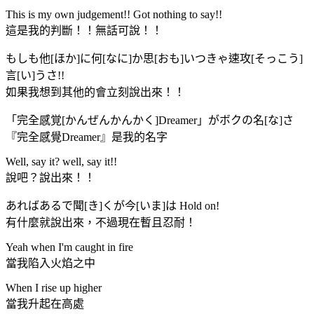
This is my own judgement!! Got nothing to say!!
這是我的判斷！！無話可說！！
もしも他[ほか]に何[なに]か思[おも]いつきゃ速攻[そっこう]
言[い]うさ!!
如果我想到其他的會立刻說出來！！
「完全感覚[かんぜんかんかく]Dreamer」がボクの名[な]さ
『完全感覺Dreamer』是我的名字
Well, say it? well, say it!!
說吧？說出來！！
あればあるで聞[き]くが今[いま]は Hold on!
有什麼就說出來，不過現在暫且忍耐！
Yeah when I'm caught in fire
當我陷入火焰之中
When I rise up higher
當我升起在高處