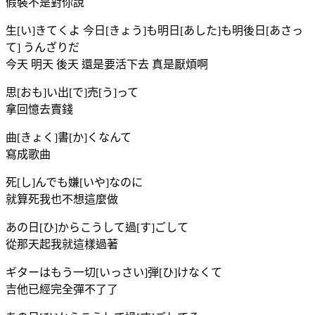
假裝不是對你說
生[い]きてくよ 今日[きょう]も明日[あした]も明後日[あさっ
て] うんざりだ
今天 明天 後天 還是要活下去 真是厭煩啊
思[おも]い出[で]売[う]って
拿回憶去賣錢
曲[きょく]書[か]くなんて
寫成歌曲
死[し]んでも嫌[いや]なのに
就算死我也不想這麼做
あの日[ひ]からこうして過[す]ごして
從那天起我就這樣過著
ギターはもう一切[いっさい]弾[ひ]けなくて
吉他已經完全彈不了了