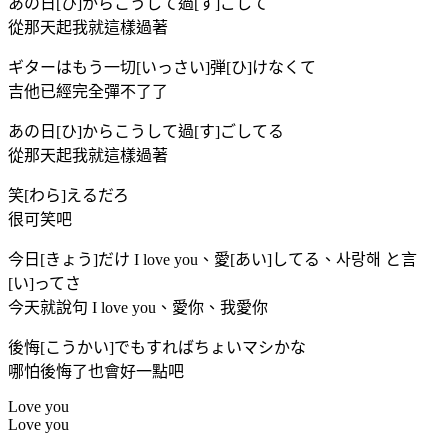
あの日[ひ]からこうして過[す]ごして
從那天起我就這樣過著
ギターはもう一切[いっさい]弾[ひ]けなくて
吉他已經完全彈不了了
あの日[ひ]からこうして過[す]ごしてる
從那天起我就這樣過著
笑[わら]えるだろ
很可笑吧
今日[きょう]だけ I love you、愛[あい]してる、사랑해 と言
[い]ってさ
今天就說句 I love you、愛你、我愛你
後悔[こうかい]でもすればちょいマシかな
哪怕後悔了也會好一點吧
Love you
Love you