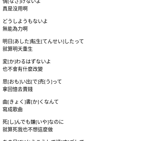
情[なさ]けないよ
真是沒用啊
どうしようもないよ
無能為力啊
明日[あした]転生[てんせい]したって
就算明天重生
変[か]わるはずないよ
也不會有什麼改變
思[おも]い出[で]売[う]って
拿回憶去賣錢
曲[きょく]書[か]くなんて
寫成歌曲
死[し]んでも嫌[いや]なのに
就算死我也不想這麼做