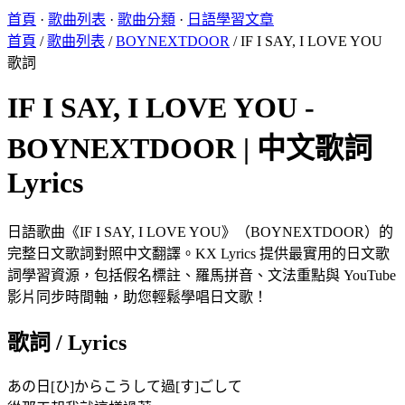
首頁
·
歌曲列表
·
歌曲分類
·
日語學習文章
首頁
/
歌曲列表
/
BOYNEXTDOOR
/
IF I SAY, I LOVE YOU
歌詞
IF I SAY, I LOVE YOU -
BOYNEXTDOOR | 中文歌詞
Lyrics
日語歌曲《IF I SAY, I LOVE YOU》（BOYNEXTDOOR）的
完整日文歌詞對照中文翻譯。KX Lyrics 提供最實用的日文歌
詞學習資源，包括假名標註、羅馬拼音、文法重點與 YouTube
影片同步時間軸，助您輕鬆學唱日文歌！
歌詞 / Lyrics
あの日[ひ]からこうして過[す]ごして