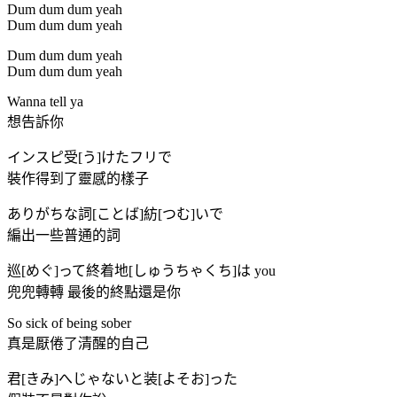
Dum dum dum yeah
Dum dum dum yeah
Dum dum dum yeah
Dum dum dum yeah
Wanna tell ya
想告訴你
インスピ受[う]けたフリで
裝作得到了靈感的樣子
ありがちな詞[ことば]紡[つむ]いで
編出一些普通的詞
巡[めぐ]って終着地[しゅうちゃくち]は you
兜兜轉轉 最後的終點還是你
So sick of being sober
真是厭倦了清醒的自己
君[きみ]へじゃないと装[よそお]った