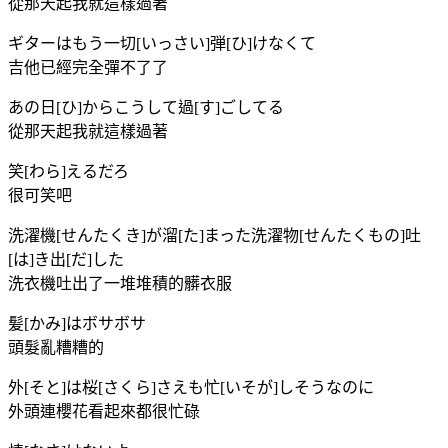
從那天起我就這樣過著
ギターはもう一切[いっさい]弾[ひ]けなくて
吉他已經完全彈不了了
あの日[ひ]からこうして過[す]ごしてる
從那天起我就這樣過著
笑[わら]えるだろ
很可笑吧
洗濯機[せんたくき]が溜[た]まった洗濯物[せんたくもの]吐
[は]き出[だ]した
洗衣機吐出了一堆堆積的髒衣服
髪[かみ]はボサボサ
頭髮亂糟糟的
外[そと]は桜[さくら]さえも忙[いそが]しそうなのに
外頭連櫻花看起來都很忙碌