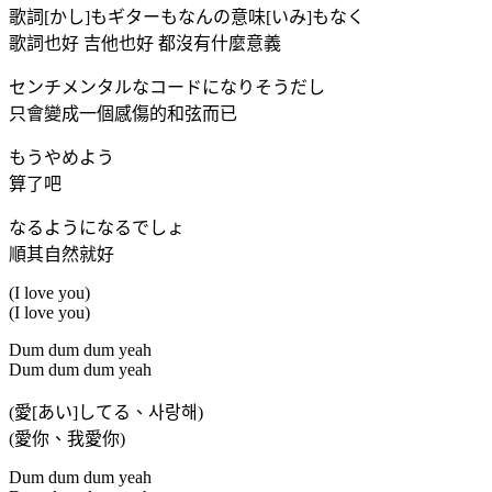
歌詞[かし]もギターもなんの意味[いみ]もなく
歌詞也好 吉他也好 都沒有什麼意義
センチメンタルなコードになりそうだし
只會變成一個感傷的和弦而已
もうやめよう
算了吧
なるようになるでしょ
順其自然就好
(I love you)
(I love you)
Dum dum dum yeah
Dum dum dum yeah
(愛[あい]してる、사랑해)
(愛你、我愛你)
Dum dum dum yeah