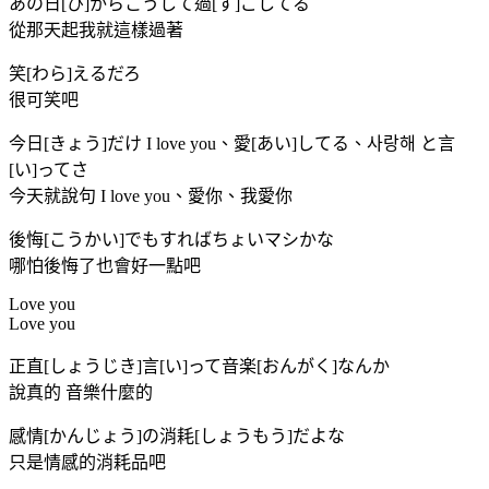
あの日[ひ]からこうして過[す]ごしてる
從那天起我就這樣過著
笑[わら]えるだろ
很可笑吧
今日[きょう]だけ I love you、愛[あい]してる、사랑해 と言
[い]ってさ
今天就說句 I love you、愛你、我愛你
後悔[こうかい]でもすればちょいマシかな
哪怕後悔了也會好一點吧
Love you
Love you
正直[しょうじき]言[い]って音楽[おんがく]なんか
說真的 音樂什麼的
感情[かんじょう]の消耗[しょうもう]だよな
只是情感的消耗品吧