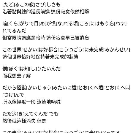
[たど]るこの寂[さび]しさも
沿著點與線的延長前進 這份寂寞依然相隨
暗[くら]がりで目[め]が慣[な]れる頃[ころ]にはもう忘[わす]
れてるんだ
但當眼睛適應黑暗時 這份寂寞早已被遺忘
この世界[せかい]は好都合[こうつごう]に未完成[みかんせい]
這個世界恰好地保持著未完成的狀態
僕[ぼく]は知[し]りたいんだ
而我想去了解
だから怪獣[かいじゅう]みたいに遠[とお]くへ遠[とお]くへ叫
[さけ]んで
所以像怪獸一般 遠遠地吶喊
ただ消[き]えてくんだ でも
然後就這樣消失 但是
この未来[みらい]は好都合[こうつごう]に光[ひか]ってる