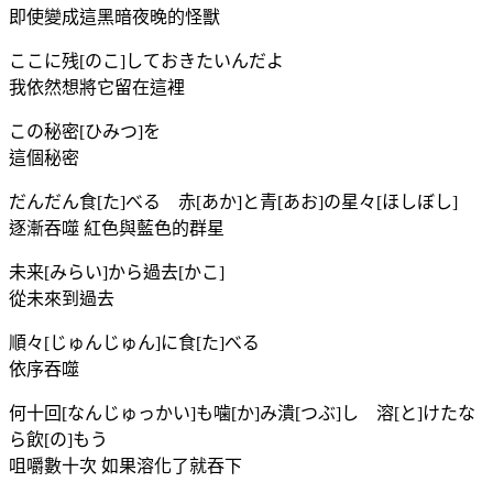
即使變成這黑暗夜晚的怪獸
ここに残[のこ]しておきたいんだよ
我依然想將它留在這裡
この秘密[ひみつ]を
這個秘密
だんだん食[た]べる 赤[あか]と青[あお]の星々[ほしぼし]
逐漸吞噬 紅色與藍色的群星
未来[みらい]から過去[かこ]
從未來到過去
順々[じゅんじゅん]に食[た]べる
依序吞噬
何十回[なんじゅっかい]も噛[か]み潰[つぶ]し 溶[と]けたな
ら飲[の]もう
咀嚼數十次 如果溶化了就吞下