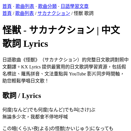
首頁
·
歌曲列表
·
歌曲分類
·
日語學習文章
首頁
/
歌曲列表
/
サカナクション
/
怪獣 歌詞
怪獣 - サカナクション | 中文
歌詞 Lyrics
日語歌曲《怪獣》（サカナクション）的完整日文歌詞對照中
文翻譯。KX Lyrics 提供最實用的日文歌詞學習資源，包括假
名標註、羅馬拼音、文法重點與 YouTube 影片同步時間軸，
助您輕鬆學唱日文歌！
歌詞 / Lyrics
何度[なんど]でも何度[なんど]でも叫[さけ]ぶ
無論多少次，我都會不停地呼喊
この暗[くら]い夜[よる]の怪獣[かいじゅう]になっても