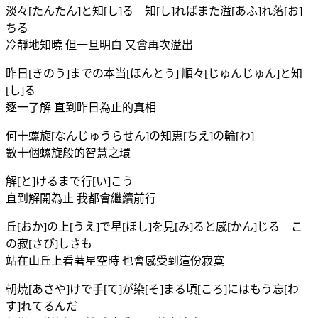
淡々[たんたん]と知[し]る 知[し]ればまた溢[あふ]れ落[お]
ちる
冷靜地知曉 但一旦明白 又會再次溢出
昨日[きのう]までの本当[ほんとう] 順々[じゅんじゅん]と知
[し]る
逐一了解 直到昨日為止的真相
何十螺旋[なんじゅうらせん]の知恵[ちえ]の輪[わ]
數十個螺旋般的智慧之環
解[と]けるまで行[い]こう
直到解開為止 我都會繼續前行
丘[おか]の上[うえ]で星[ほし]を見[み]ると感[かん]じる こ
の寂[さび]しさも
站在山丘上看著星空時 也會感受到這份寂寞
朝焼[あさや]けで手[て]が染[そ]まる頃[ころ]にはもう忘[わ
す]れてるんだ