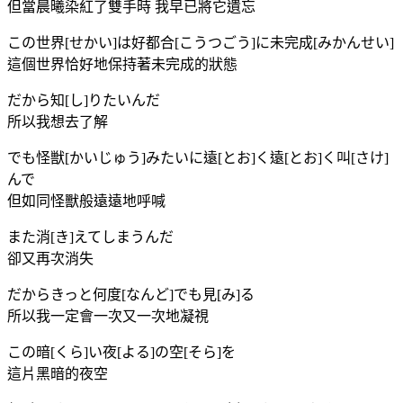
但當晨曦染紅了雙手時 我早已將它遺忘
この世界[せかい]は好都合[こうつごう]に未完成[みかんせい]
這個世界恰好地保持著未完成的狀態
だから知[し]りたいんだ
所以我想去了解
でも怪獣[かいじゅう]みたいに遠[とお]く遠[とお]く叫[さけ]
んで
但如同怪獸般遠遠地呼喊
また消[き]えてしまうんだ
卻又再次消失
だからきっと何度[なんど]でも見[み]る
所以我一定會一次又一次地凝視
この暗[くら]い夜[よる]の空[そら]を
這片黑暗的夜空