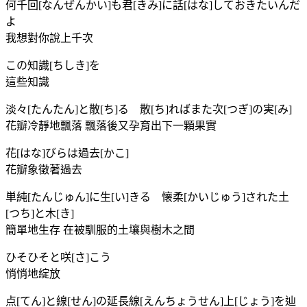
何千回[なんぜんかい]も君[きみ]に話[はな]しておきたいんだ
よ
我想對你說上千次
この知識[ちしき]を
這些知識
淡々[たんたん]と散[ち]る 散[ち]ればまた次[つぎ]の実[み]
花瓣冷靜地飄落 飄落後又孕育出下一顆果實
花[はな]びらは過去[かこ]
花瓣象徵著過去
単純[たんじゅん]に生[い]きる 懐柔[かいじゅう]された土
[つち]と木[き]
簡單地生存 在被馴服的土壤與樹木之間
ひそひそと咲[さ]こう
悄悄地綻放
点[てん]と線[せん]の延長線[えんちょうせん]上[じょう]を辿