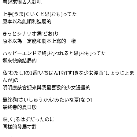
看起來很丟人對吧
上手[うま]くいくと思[おも]ってた
原本以為能順利進展的
きっとシナリオ通[どお]り
原本以為一定能和劇本上寫的一樣
ハッピーエンドで終[お]われると思[おも]ってた
迎來快樂結局的
私[わたし]の1番[いちばん] 好[す]きな少女漫画[しょうじょま
んが]の
明明應該會迎來與我最喜歡的少女漫畫的
最終巻[さいしゅうかん]みたいな夏[なつ]
最終卷的夏日般
來[く]るはずだったのに
同樣的發展才對