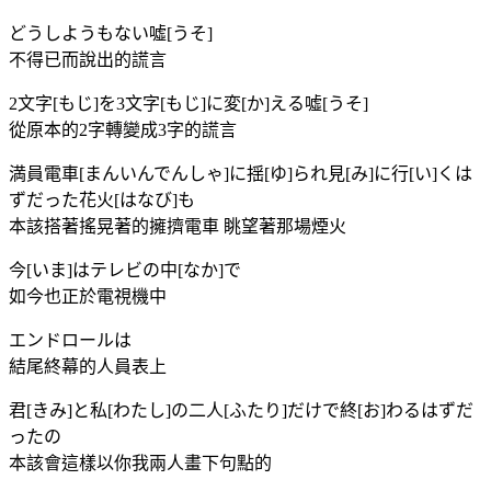
どうしようもない噓[うそ]
不得已而說出的謊言
2文字[もじ]を3文字[もじ]に変[か]える噓[うそ]
從原本的2字轉變成3字的謊言
満員電車[まんいんでんしゃ]に揺[ゆ]られ見[み]に行[い]くは
ずだった花火[はなび]も
本該搭著搖晃著的擁擠電車 眺望著那場煙火
今[いま]はテレビの中[なか]で
如今也正於電視機中
エンドロールは
結尾終幕的人員表上
君[きみ]と私[わたし]の二人[ふたり]だけで終[お]わるはずだ
ったの
本該會這樣以你我兩人畫下句點的