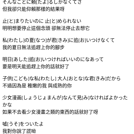
そんなことに頼[たよ]るしかなくてさ
但我卻只能仰賴那樣的結果呀
止[と]まりたいのに 止[と]められない
明明想要停止這個念頭 卻無法停止去想它
私[わたし]の夏[なつ]が君[きみ]に追[お]いつけなくて
我的夏日無法追趕上你的腳步
明日[あした]追[お]いつければいいのになあって
要是明天能追趕上你的話就好了
子供[こども]な私[わたし] 大人[おとな]な君[きみ]だから
不過因為是 稚嫩的我 與成熟的你
少女漫画[しょうじょまんが]なんて見[み]なければよかった
かな
如果不去看少女漫畫之類的東西的話就好了呀
噓[うそ]をついたよ
我對你說了謊呦