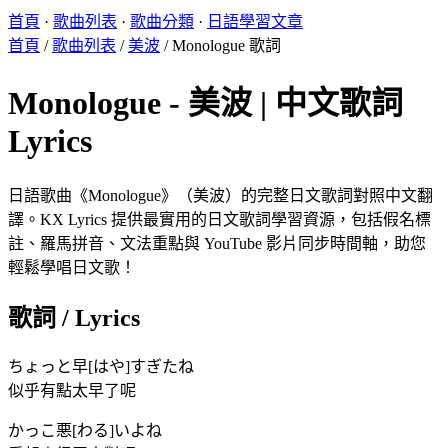
首頁
·
歌曲列表
·
歌曲分類
·
日語學習文章
首頁
/
歌曲列表
/
美波
/
Monologue 歌詞
Monologue - 美波 | 中文歌詞
Lyrics
日語歌曲《Monologue》（美波）的完整日文歌詞對照中文翻
譯。KX Lyrics 提供最實用的日文歌詞學習資源，包括假名標
註、羅馬拼音、文法重點與 YouTube 影片同步時間軸，助您
輕鬆學唱日文歌！
歌詞 / Lyrics
ちょっと早[はや]すぎたね
似乎有點太早了呢
かっこ悪[わる]いよね