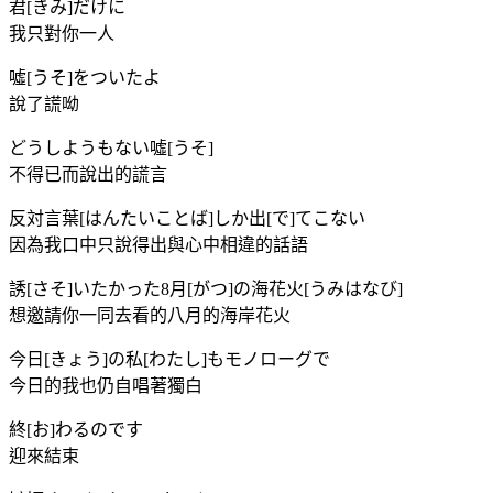
君[きみ]だけに
我只對你一人
噓[うそ]をついたよ
說了謊呦
どうしようもない噓[うそ]
不得已而說出的謊言
反対言葉[はんたいことば]しか出[で]てこない
因為我口中只說得出與心中相違的話語
誘[さそ]いたかった8月[がつ]の海花火[うみはなび]
想邀請你一同去看的八月的海岸花火
今日[きょう]の私[わたし]もモノローグで
今日的我也仍自唱著獨白
終[お]わるのです
迎來結束