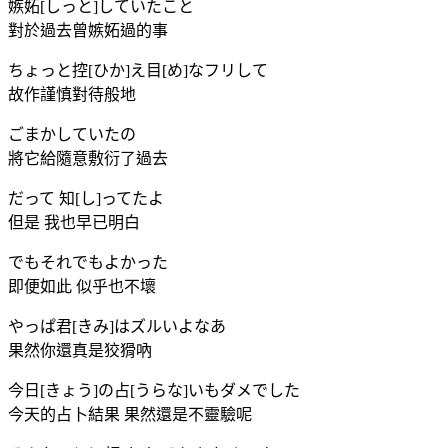
嫉妬[しっと]していたこと
對於過去曾嫉妬過的事
ちょっと控[ひか]え目[め]なフリして
故作謹慎對待般地
ごまかしていたの
將它給隨意敷衍了過去
だって 知[し]ってたよ
但是 我也早已明白
でもそれでもよかった
即便如此 似乎也不壞
やっぱ君[きみ]はズルいよなあ
果然你還真是狡猾吶
今日[きょう]の占[うらな]いもダメでした
今天的占卜結果 果然還是不靈驗呢