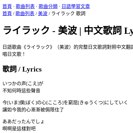
首頁
·
歌曲列表
·
歌曲分類
·
日語學習文章
首頁
/
歌曲列表
/
美波
/
ライラック 歌詞
ライラック - 美波 | 中文歌詞 Lyr
日語歌曲《ライラック》（美波）的完整日文歌詞對照中文翻譯。K
唱日文歌！
歌詞 / Lyrics
いつかの声[こえ]が
不知何時這些聲音
今[いま]僕[ぼく]の心[こころ]を窮屈[きゅうくつ]にしていく
讓如今我的心漸漸被侷限住了
ああだったんでしょ
啊啊是這樣對吧