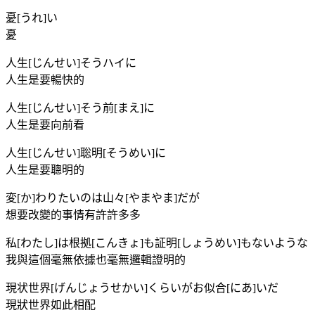
憂[うれ]い
憂
人生[じんせい]そうハイに
人生是要暢快的
人生[じんせい]そう前[まえ]に
人生是要向前看
人生[じんせい]聡明[そうめい]に
人生是要聰明的
変[か]わりたいのは山々[やまやま]だが
想要改變的事情有許許多多
私[わたし]は根拠[こんきょ]も証明[しょうめい]もないような
我與這個毫無依據也毫無邏輯證明的
現状世界[げんじょうせかい]くらいがお似合[にあ]いだ
現狀世界如此相配