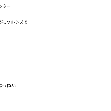
ッター
うがしつ]レンズで
ゆう]ない