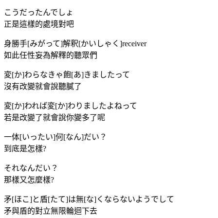
こうだったんでしょ
正是這樣的處境對吧
身勝手[みがって]解釈[かいしゃく]receiver
如此任性妄為解釋的聽眾們
変[か]わらなきゃ飽[あ]きましたって
沒有改變就會說聽膩了
変[か]われば変[か]わりましたよねって
若是改變了就會說你變多了呢
一体[いったい]何[なん]だい？
到底是怎樣?
それなんだい？
那樣又怎麼樣?
矛[ほこ]と盾[たて]は無[な]くならないようでして
矛與盾的對立無限輪迴下去