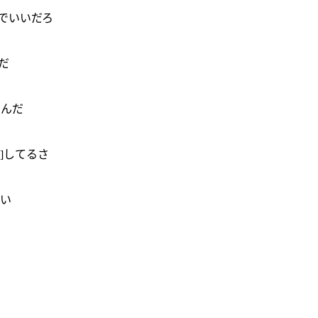
のでいいだろ
だ
うんだ
]してるさ
ない