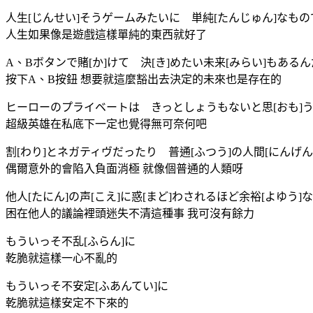
人生[じんせい]そうゲームみたいに 単純[たんじゅん]なも
人生如果像是遊戲這樣單純的東西就好了
A、Bボタンで賭[か]けて 決[き]めたい未来[みらい]もあるん
按下A、B按鈕 想要就這麼豁出去決定的未來也是存在的
ヒーローのプライベートは きっとしょうもないと思[おも]
超級英雄在私底下一定也覺得無可奈何吧
割[わり]とネガティヴだったり 普通[ふつう]の人間[にんげん
偶爾意外的會陷入負面消極 就像個普通的人類呀
他人[たにん]の声[こえ]に惑[まど]わされるほど余裕[よゆう]
困在他人的議論裡頭迷失不清這種事 我可沒有餘力
もういっそ不乱[ふらん]に
乾脆就這樣一心不亂的
もういっそ不安定[ふあんてい]に
乾脆就這樣安定不下來的