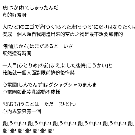
疲[つか]れてしまったんだ
真的好累呀
人[ひと]のエゴで造[つく]られた虚[うつろ]にだけはなりたく
變成一個人類自我創造出來的空虛之物是最不想要那樣的
時間[じかん]はまだあると いざ
既然還有時間
一人目[ひとりめ]の前[まえ]にした後悔[こうかい]と
乾脆就一個人面對眼前這份後悔與
心電図[しんでんず]はグシャグシャのまんま
心電圖如此凌亂跳動不成樣
思[おも]うことは ただ一[ひと]つ
心內思索只有一個
憂[うれ]い! 憂[うれ]い! 憂[うれ]い! 憂[うれ]い! 憂[うれ]い! 憂
憂! 憂! 憂! 憂! 憂! 憂! 憂!