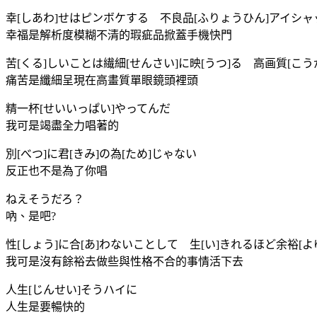
幸[しあわ]せはピンボケする 不良品[ふりょうひん]アイシャ
幸福是解析度模糊不清的瑕疵品掀蓋手機快門
苦[くる]しいことは繊細[せんさい]に映[うつ]る 高画質[こ
痛苦是纖細呈現在高畫質單眼鏡頭裡頭
精一杯[せいいっぱい]やってんだ
我可是竭盡全力唱著的
別[べつ]に君[きみ]の為[ため]じゃない
反正也不是為了你唱
ねえそうだろ？
吶、是吧?
性[しょう]に合[あ]わないことして 生[い]きれるほど余裕[よ
我可是沒有餘裕去做些與性格不合的事情活下去
人生[じんせい]そうハイに
人生是要暢快的