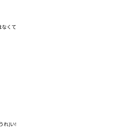
はなくて
[うれ]い!