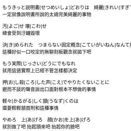
もうきっと説明書[せつめいしょ]どおりは 綺麗[きれい]す
一定就像說明書所說的太過完美綺麗的事物
汚[よご]せ 壊[こわ]せ
總會受到汙衊毀壞
決[き]められた つまらない固定概念[こていがいねん]なんて捨
這種好似一口咬定的無聊刻板觀念就拋下吧
もう実際[じっさい]どうにでもなれ
就用這道實際上已經不管怎樣都決定
押[お]し殺[ころ]した声[こえ]でやりたくないことに
避而不談的聲音說出口面對根本不想做的事情
軽々[かるがる]しく頷[うなず]くのは
還要輕輕頷首附和這種事情
やめろ 上[あ]げろ 顔[かお]を上[あ]げろ
就別做了吧 抬起頭來吧 抬起你的臉吧