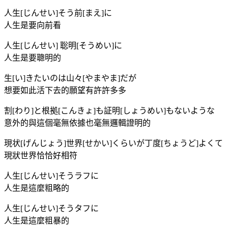
人生[じんせい]そう前[まえ]に
人生是要向前看
人生[じんせい] 聡明[そうめい]に
人生是要聰明的
生[い]きたいのは山々[やまやま]だが
想要如此活下去的願望有許許多多
割[わり]と根拠[こんきょ]も証明[しょうめい]もないような
意外的與這個毫無依據也毫無邏輯證明的
現状[げんじょう]世界[せかい]くらいが丁度[ちょうど]よくて
現狀世界恰恰好相符
人生[じんせい]そうラフに
人生是這麼粗略的
人生[じんせい]そうタフに
人生是這麼粗暴的