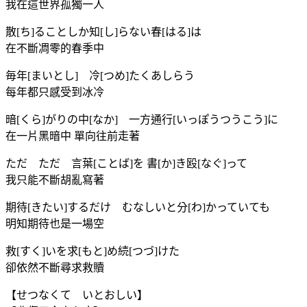
我在這世界孤獨一人
散[ち]ることしか知[し]らない春[はる]は
在不斷凋零的春季中
毎年[まいとし] 冷[つめ]たくあしらう
每年都只感受到冰冷
暗[くら]がりの中[なか] 一方通行[いっぽうつうこう]に
在一片黑暗中 單向往前走著
ただ ただ 言葉[ことば]を 書[か]き殴[なぐ]って
我只能不斷胡亂寫著
期待[きたい]するだけ むなしいと分[わ]かっていても
明知期待也是一場空
救[すく]いを求[もと]め続[つづ]けた
卻依然不斷尋求救贖
【せつなくて いとおしい】