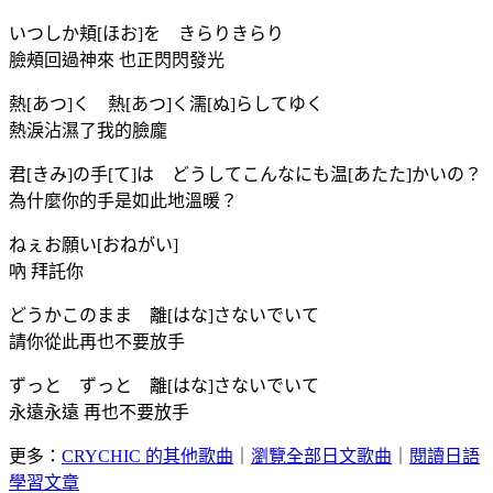
いつしか頬[ほお]を きらりきらり
臉頰回過神來 也正閃閃發光
熱[あつ]く 熱[あつ]く濡[ぬ]らしてゆく
熱淚沾濕了我的臉龐
君[きみ]の手[て]は どうしてこんなにも温[あたた]かいの？
為什麼你的手是如此地溫暖？
ねぇお願い[おねがい]
吶 拜託你
どうかこのまま 離[はな]さないでいて
請你從此再也不要放手
ずっと ずっと 離[はな]さないでいて
永遠永遠 再也不要放手
更多：
CRYCHIC 的其他歌曲
｜
瀏覽全部日文歌曲
｜
閱讀日語
學習文章