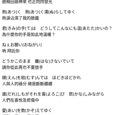
臉頰回過神來 也正閃閃發光
熱[あつ]く 熱[あつ]く濡[ぬ]らしてゆく
熱淚沾濕了我的臉龐
君[きみ]の手[て]は どうしてこんなにも温[あたた]かいの？
為什麼你的手是如此地溫暖？
ねぇお願い[おねがい]
吶 拜託你
どうかこのまま 離[はな]さないでいて
請你從此再也不要放手
縁[えん]を結[むす]んでは ほどきほどかれ
人與人的緣分 總是斷斷續續
誰[だれ]しもがそれを喜[よろこ]び 悲[かな]しみながら
人們在喜悅及悲傷中
愛[あい]を数[かぞ]えてゆく