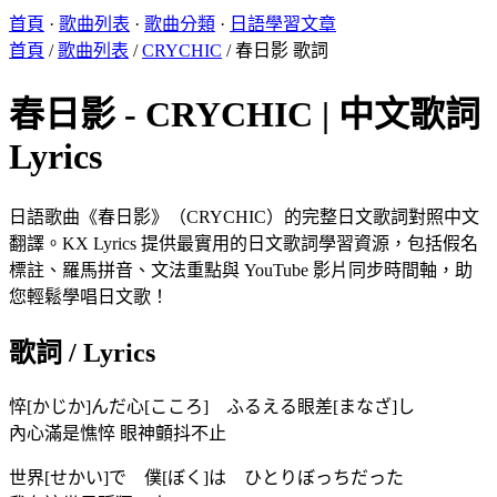
首頁
·
歌曲列表
·
歌曲分類
·
日語學習文章
首頁
/
歌曲列表
/
CRYCHIC
/
春日影 歌詞
春日影 - CRYCHIC | 中文歌詞
Lyrics
日語歌曲《春日影》（CRYCHIC）的完整日文歌詞對照中文
翻譯。KX Lyrics 提供最實用的日文歌詞學習資源，包括假名
標註、羅馬拼音、文法重點與 YouTube 影片同步時間軸，助
您輕鬆學唱日文歌！
歌詞 / Lyrics
悴[かじか]んだ心[こころ] ふるえる眼差[まなざ]し
內心滿是憔悴 眼神顫抖不止
世界[せかい]で 僕[ぼく]は ひとりぼっちだった