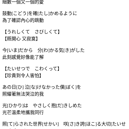
細數一個又一個的愛
鼓動[こどう]を確[たし]かめるように
為了確認內心的跳動
【うれしくて さびしくて】
【既開心 又寂寞】
今[いま]だから 分[わ]かる気[き]がした
此刻感覺好像能了解
【たいせつで こわくって】
【珍貴到令人害怕】
あの日[ひ] 泣[な]けなかった僕[ぼく]を
照耀著無法哭泣的我
光[ひかり]は やさしく抱[だ]きしめた
光芒溫柔地攜我同行
照[て]らされた世界[せかい] 咲[さ]き誇[ほこ]る大切[たいせ