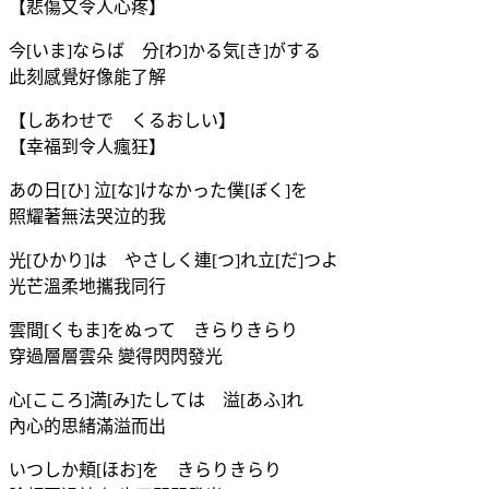
【悲傷又令人心疼】
今[いま]ならば 分[わ]かる気[き]がする
此刻感覺好像能了解
【しあわせで くるおしい】
【幸福到令人瘋狂】
あの日[ひ] 泣[な]けなかった僕[ぼく]を
照耀著無法哭泣的我
光[ひかり]は やさしく連[つ]れ立[だ]つよ
光芒溫柔地攜我同行
雲間[くもま]をぬって きらりきらり
穿過層層雲朵 變得閃閃發光
心[こころ]満[み]たしては 溢[あふ]れ
內心的思緒滿溢而出
いつしか頬[ほお]を きらりきらり