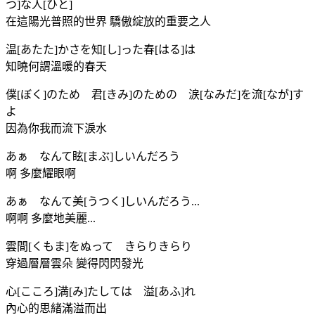
つ]な人[ひと]
在這陽光普照的世界 驕傲綻放的重要之人
温[あたた]かさを知[し]った春[はる]は
知曉何謂溫暖的春天
僕[ぼく]のため 君[きみ]のための 涙[なみだ]を流[なが]す
よ
因為你我而流下淚水
あぁ なんて眩[まぶ]しいんだろう
啊 多麼耀眼啊
あぁ なんて美[うつく]しいんだろう...
啊啊 多麼地美麗...
雲間[くもま]をぬって きらりきらり
穿過層層雲朵 變得閃閃發光
心[こころ]満[み]たしては 溢[あふ]れ
內心的思緒滿溢而出