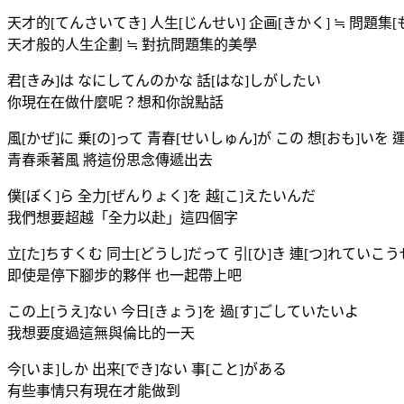
天才的[てんさいてき] 人生[じんせい] 企画[きかく] ≒ 問題集[
天才般的人生企劃 ≒ 對抗問題集的美學
君[きみ]は なにしてんのかな 話[はな]しがしたい
你現在在做什麼呢？想和你說點話
風[かぜ]に 乗[の]って 青春[せいしゅん]が この 想[おも]いを 
青春乘著風 將這份思念傳遞出去
僕[ぼく]ら 全力[ぜんりょく]を 越[こ]えたいんだ
我們想要超越「全力以赴」這四個字
立[た]ちすくむ 同士[どうし]だって 引[ひ]き 連[つ]れていこう
即使是停下腳步的夥伴 也一起帶上吧
この上[うえ]ない 今日[きょう]を 過[す]ごしていたいよ
我想要度過這無與倫比的一天
今[いま]しか 出来[でき]ない 事[こと]がある
有些事情只有現在才能做到