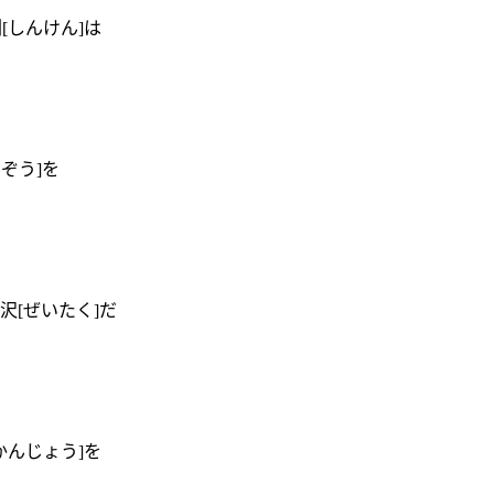
剣[しんけん]は
んぞう]を
贅沢[ぜいたく]だ
[かんじょう]を