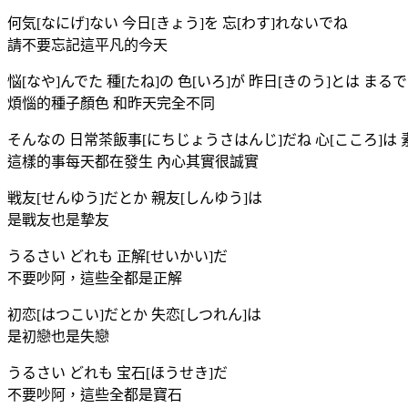
何気[なにげ]ない 今日[きょう]を 忘[わす]れないでね
請不要忘記這平凡的今天
悩[なや]んでた 種[たね]の 色[いろ]が 昨日[きのう]とは まるで
煩惱的種子顏色 和昨天完全不同
そんなの 日常茶飯事[にちじょうさはんじ]だね 心[こころ]は 
這樣的事每天都在發生 內心其實很誠實
戦友[せんゆう]だとか 親友[しんゆう]は
是戰友也是摯友
うるさい どれも 正解[せいかい]だ
不要吵阿，這些全都是正解
初恋[はつこい]だとか 失恋[しつれん]は
是初戀也是失戀
うるさい どれも 宝石[ほうせき]だ
不要吵阿，這些全都是寶石