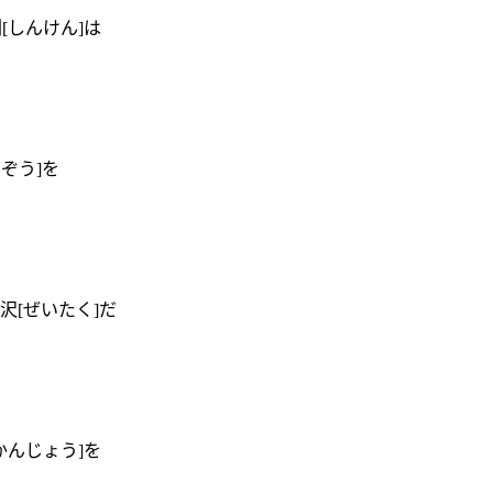
剣[しんけん]は
んぞう]を
贅沢[ぜいたく]だ
[かんじょう]を