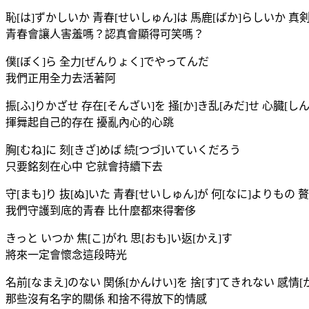
恥[は]ずかしいか 青春[せいしゅん]は 馬鹿[ばか]らしいか 真
青春會讓人害羞嗎？認真會顯得可笑嗎？
僕[ぼく]ら 全力[ぜんりょく]でやってんだ
我們正用全力去活著阿
振[ふ]りかざせ 存在[そんざい]を 掻[か]き乱[みだ]せ 心臓[し
揮舞起自己的存在 擾亂內心的心跳
胸[むね]に 刻[きざ]めば 続[つづ]いていくだろう
只要銘刻在心中 它就會持續下去
守[まも]り 抜[ぬ]いた 青春[せいしゅん]が 何[なに]よりもの 
我們守護到底的青春 比什麼都來得奢侈
きっと いつか 焦[こ]がれ 思[おも]い返[かえ]す
將來一定會懷念這段時光
名前[なまえ]のない 関係[かんけい]を 捨[す]てきれない 感情
那些沒有名字的關係 和捨不得放下的情感