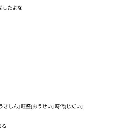
]ばしたよな
うきしん] 旺盛[おうせい] 時代[じだい]
ある