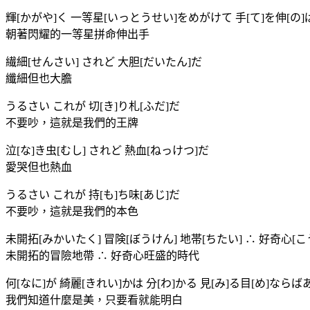
輝[かがや]く 一等星[いっとうせい]をめがけて 手[て]を伸[の
朝著閃耀的一等星拼命伸出手
繊細[せんさい] されど 大胆[だいたん]だ
纖細但也大膽
うるさい これが 切[き]り札[ふだ]だ
不要吵，這就是我們的王牌
泣[な]き虫[むし] されど 熱血[ねっけつ]だ
愛哭但也熱血
うるさい これが 持[も]ち味[あじ]だ
不要吵，這就是我們的本色
未開拓[みかいたく] 冒険[ぼうけん] 地帯[ちたい] ∴ 好奇心[こ
未開拓的冒險地帶 ∴ 好奇心旺盛的時代
何[なに]が 綺麗[きれい]かは 分[わ]かる 見[み]る目[め]ならば
我們知道什麼是美，只要看就能明白