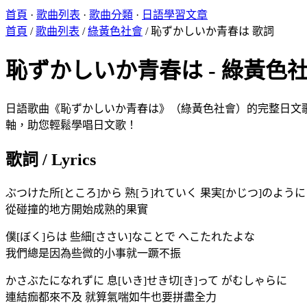
首頁
·
歌曲列表
·
歌曲分類
·
日語學習文章
首頁
/
歌曲列表
/
綠黃色社會
/
恥ずかしいか青春は 歌詞
恥ずかしいか青春は - 綠黃色社會 
日語歌曲《恥ずかしいか青春は》（綠黃色社會）的完整日文歌詞對
軸，助您輕鬆學唱日文歌！
歌詞 / Lyrics
ぶつけた所[ところ]から 熟[う]れていく 果実[かじつ]のように
從碰撞的地方開始成熟的果實
僕[ぼく]らは 些細[ささい]なことで へこたれたよな
我們總是因為些微的小事就一蹶不振
かさぶたになれずに 息[いき]せき切[き]って がむしゃらに
連結痂都來不及 就算氣喘如牛也要拼盡全力