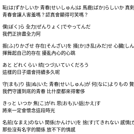
恥[は]ずかしいか 青春[せいしゅん]は 馬鹿[ばか]らしいか 真
青春會讓人害羞嗎？認真會顯得可笑嗎？
僕[ぼく]ら 全力[ぜんりょく]でやってんだ
我們正拚盡全力阿
振[ふ]りかざせ 存在[そんざい]を 掻[か]き乱[みだ]せ 心臓[し
揮舞起自己的存在 擾亂內心的心跳
あと どれくらい 続[つづ]いていくだろう
這樣的日子還會持續多久呢
守[まも]り 抜[ぬ]いた 青春[せいしゅん]が 何[なに]よりもの 
我們守護到底的青春 比什麼都來得奢侈
きっと いつか 焦[こ]がれ 思[おも]い返[かえ]す
將來一定會懷念這段時光
名前[なまえ]のない 関係[かんけい]を 捨[す]てきれない 感情
那些沒有名字的關係 放不下的情感