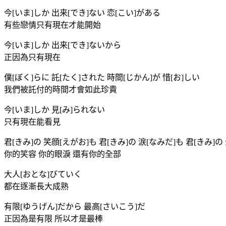
今[いま]しか 出来[でき]ない 恋[こい]がある
有些戀情只有現在才能開始
今[いま]しか 出来[でき]ないから
正因為只有現在
僕[ぼく]らに 託[たく]された 時間[じかん]が 惜[お]しい
我們被託付的時間才會如此珍貴
今[いま]しか 見[み]られない
只有現在能看見
君[きみ]の 笑顔[えがお]も 君[きみ]の 涙[なみだ]も 君[きみ]の
你的笑容 你的眼淚 還有你的全部
大人[おとな]びていく
都在逐漸長大成熟
有限[ゆうげん]だから 最高[さいこう]だ
正因為是有限 所以才是最棒