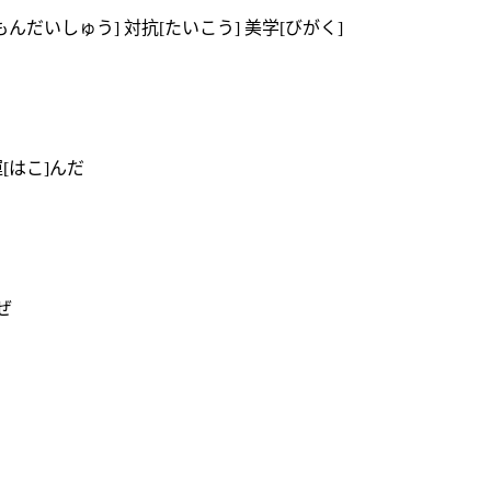
もんだいしゅう] 対抗[たいこう] 美学[びがく]
運[はこ]んだ
ぜ