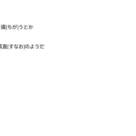
 違[ちが]うとか
素直[すなお]のようだ