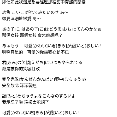
即便如此我還是想要經歷那種甜中帶酸的戀愛
恋焦[こいこ]がれてみたいのさ あ〜
想要沉溺於戀愛 啊～
あの子[こ]はあの子[こ]はどう思[おも]ってんのかなぁ
那個女孩 那個女孩 會怎麼想呢？
あぁもう！ 可愛[かわい]い君[きみ]が愛[いと]おしい！
啊啊真是的！可愛的你讓我心動不已！
君[きみ]の笑顔[えがお]にいつもやられてる
總是被你的笑容打敗
完全完敗[かんぜんかんぱい]夢中[むちゅう]さ
完全敗北 深深著迷
認[みと]めちゃうよなこんなのずるいよ
我承認了啦 這樣太犯規了
可愛[かわい]い君[きみ]が愛[いと]おしい！