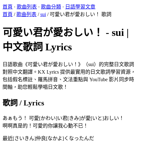
首頁
·
歌曲列表
·
歌曲分類
·
日語學習文章
首頁
/
歌曲列表
/
sui
/
可愛い君が愛おしい！ 歌詞
可愛い君が愛おしい！ - sui |
中文歌詞 Lyrics
日語歌曲《可愛い君が愛おしい！》（sui）的完整日文歌詞
對照中文翻譯。KX Lyrics 提供最實用的日文歌詞學習資源，
包括假名標註、羅馬拼音、文法重點與 YouTube 影片同步時
間軸，助您輕鬆學唱日文歌！
歌詞 / Lyrics
あぁもう！ 可愛[かわい]い君[きみ]が愛[いと]おしい！
啊啊真是的！可愛的你讓我心動不已！
最近[さいきん]仲良[なかよ]くなったんだ