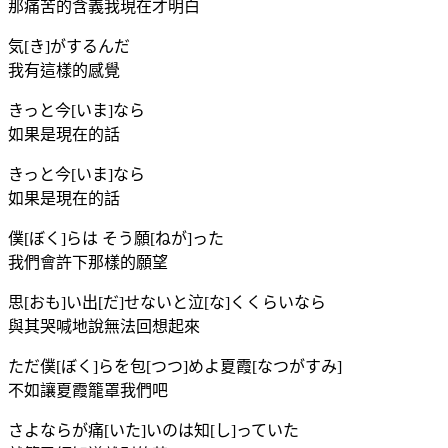
那痛苦的含義我現在才明白
気[き]がするんだ
我有這樣的感覺
きっと今[いま]なら
如果是現在的話
きっと今[いま]なら
如果是現在的話
僕[ぼく]らは そう願[ねが]った
我們會許下那樣的願望
思[おも]い出[だ]せないと泣[な]くくらいなら
與其哭喊地說無法回想起來
ただ僕[ぼく]らを包[つつ]めよ夏霞[なつがすみ]
不如讓夏霞籠罩我們吧
さよならが痛[いた]いのは知[し]っていた