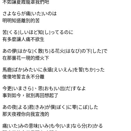
不如讓夏霞籠罩我們吧
さよならが痛[いた]いのは
明明知道離別的苦
苦[くる]しいほど知[し]ってるのに
有多麼讓人痛不欲生
あの儚[はかな]く散[ち]る花火[はなび]の下[した]で
在那曇花一現的煙火下
馬鹿[ばか]みたいに永遠[えいえん]を誓[ちか]った
傻傻地誓言永不分離
今更[いまさら]、思[おも]い出[だ]すなよ
事到如今，就別再回想起了
あの夜[よる]君[きみ]が僕[ぼく]に零[こぼ]した
那天夜裡你向我宣洩的
痛[いた]みの意味[いみ]も今[いま]なら分[わ]かる