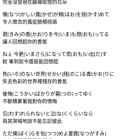
完全沒發現在腳邊綻放的花朵
懐[なつ]かしい風[かぜ]が頬[ほお]を掠[かす]めて
令人懷念的風從臉頰掠過
君[きみ]の香[かお]りを今[いま]も想[おも]ってる
讓人回想起你的香氣
ねぇ 今更[いまさら]になって思[おも]い出[だ]す
欸 事到如今還是能回想起
色[いろ]のない世界[せかい]残[のこ]る香[かお]りに
失去色彩的世界裡殘存的香氣
後悔[こうかい]ばかりが募[つの]ってゆく
不斷積累著我對你的懊悔
忘[わす]れられないと泣[な]くくらいなら
與其哭喊地說不能忘記彼此
ただ僕[ぼく]らを包[つつ]めよ夏霞[なつがすみ]