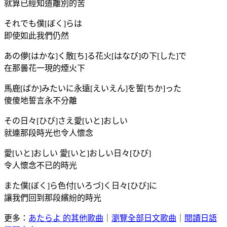
就算已經知道離別的苦
それでも僕[ぼく]らは
即使如此我們仍然
あの儚[はかな]く散[ち]る花火[はなび]の下[した]で
在那曇花一現的煙火下
馬鹿[ばか]みたいに永遠[えいえん]を誓[ちか]った
傻傻地誓言永不分離
その日々[ひび]さえ愛[いと]おしい
就連那段時光也令人懷念
愛[いと]おしい 愛[いと]おしい日々[ひび]
令人懷念不已的時光
また僕[ぼく]ら色付[いろづ]く日々[ひび]に
讓我們回到那段繽紛的時光
更多：
あたらよ 的其他歌曲
｜
瀏覽全部日文歌曲
｜
閱讀日語