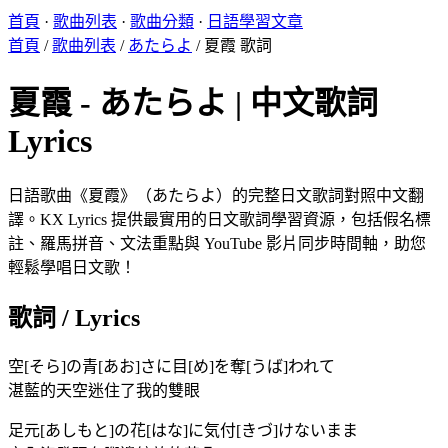
首頁
·
歌曲列表
·
歌曲分類
·
日語學習文章
首頁
/
歌曲列表
/
あたらよ
/
夏霞 歌詞
夏霞 - あたらよ | 中文歌詞
Lyrics
日語歌曲《夏霞》（あたらよ）的完整日文歌詞對照中文翻
譯。KX Lyrics 提供最實用的日文歌詞學習資源，包括假名標
註、羅馬拼音、文法重點與 YouTube 影片同步時間軸，助您
輕鬆學唱日文歌！
歌詞 / Lyrics
空[そら]の青[あお]さに目[め]を奪[うば]われて
湛藍的天空迷住了我的雙眼
足元[あしもと]の花[はな]に気付[きづ]けないまま