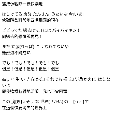
變成像戰隊一樣快樂地
はじけてる 炭酸[たんさん] みたいな 今[いま]
像碳酸飲料般地四處飛濺的現在
ビビってた 過去[かこ] には バイバイキン！
向過去的恐懼說再見！
まだ 立派[りっぱ] には なれてないや
雖然還不夠成熟
でも！でも！でも！でも！でも！
但是！但是！但是！但是！但是！
dirty な 生[い]き方[かた] それでも 振[ふ]り返[かえ]り はしな
いよ
即使這樣骯髒地活著，我也不會回頭
この 消[き]えそう な 世界[せかい] の 上[うえ] で
在這個快要消失的世界上