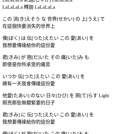
LaLaLaLa 釋迦 LaLaLaLa
この 消[き]えそう な 世界[せかい] の 上[うえ] で
在這個快要消失的世界上
僕[ぼく] は 伝[つた]えたい この 愛[あい] を
我想要傳達給你的這份愛
君[きみ] が 抱[だ]いた その 痛[いた]み も
即使是你所承受的痛苦
いつか 伝[つた]えたい この 愛[あい] を
總有一天我會傳達這份愛
他愛[たあい] のない 日々[ひび] を 照[て]らす Light
照亮那些無關緊要的日子
君[きみ] に 伝[つた]えたい この 愛[あい] を
我想要傳達給你的這份愛
僕[ぼく] が 抱[だ]いた この 痛[いた]み も