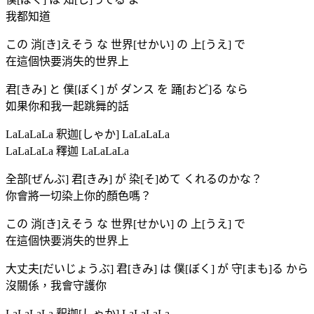
我都知道
この 消[き]えそう な 世界[せかい] の 上[うえ] で
在這個快要消失的世界上
君[きみ] と 僕[ぼく] が ダンス を 踊[おど]る なら
如果你和我一起跳舞的話
LaLaLaLa 釈迦[しゃか] LaLaLaLa
LaLaLaLa 釋迦 LaLaLaLa
全部[ぜんぶ] 君[きみ] が 染[そ]めて くれるのかな？
你會將一切染上你的顏色嗎？
この 消[き]えそう な 世界[せかい] の 上[うえ] で
在這個快要消失的世界上
大丈夫[だいじょうぶ] 君[きみ] は 僕[ぼく] が 守[まも]る から
沒關係，我會守護你
LaLaLaLa 釈迦[しゃか] LaLaLaLa