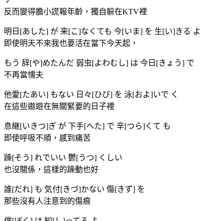
反而變得膽小謊報年齡，獨自躲在KTV裡
明日[あした] が 来[こ]なくても 今[いま] を 生[い]きる よ
即使明天不來我也要活在當下今天起，
もう 辞[や]めたんだ 弱虫[よわむし] は 今日[きょう] で
不再當懦夫
他愛[たあい] もない 日々[ひび] を 泳[およ]いで く
在這些遨遊在無關緊要的日子裡
息継[いきつ]ぎ が 下手[へた] で 辛[つら]くて も
即使呼吸不順，感到痛苦
躁[そう] れでいい 鬱[うつ] くしい
也沒關係，這樣的躁動也好
誰[だれ] も 気付[きづ]かない 傷[きず] を
那些沒有人注意到的傷痕
僕[ぼく] は 知[し]ってる よ