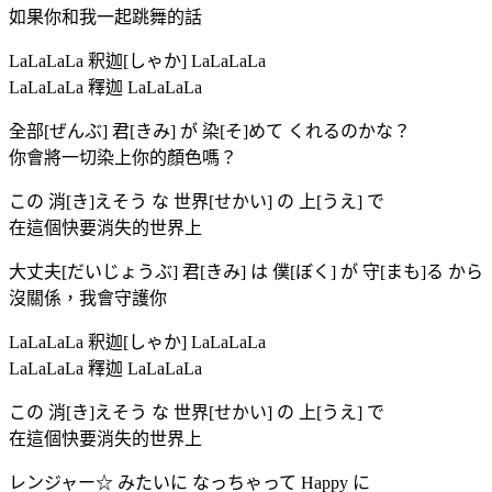
如果你和我一起跳舞的話
LaLaLaLa 釈迦[しゃか] LaLaLaLa
LaLaLaLa 釋迦 LaLaLaLa
全部[ぜんぶ] 君[きみ] が 染[そ]めて くれるのかな？
你會將一切染上你的顏色嗎？
この 消[き]えそう な 世界[せかい] の 上[うえ] で
在這個快要消失的世界上
大丈夫[だいじょうぶ] 君[きみ] は 僕[ぼく] が 守[まも]る から
沒關係，我會守護你
LaLaLaLa 釈迦[しゃか] LaLaLaLa
LaLaLaLa 釋迦 LaLaLaLa
この 消[き]えそう な 世界[せかい] の 上[うえ] で
在這個快要消失的世界上
レンジャー☆ みたいに なっちゃって Happy に