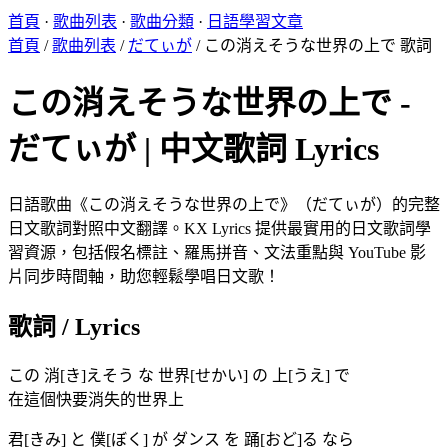
首頁
·
歌曲列表
·
歌曲分類
·
日語學習文章
首頁
/
歌曲列表
/
だてぃが
/
この消えそうな世界の上で 歌詞
この消えそうな世界の上で -
だてぃが | 中文歌詞 Lyrics
日語歌曲《この消えそうな世界の上で》（だてぃが）的完整
日文歌詞對照中文翻譯。KX Lyrics 提供最實用的日文歌詞學
習資源，包括假名標註、羅馬拼音、文法重點與 YouTube 影
片同步時間軸，助您輕鬆學唱日文歌！
歌詞 / Lyrics
この 消[き]えそう な 世界[せかい] の 上[うえ] で
在這個快要消失的世界上
君[きみ] と 僕[ぼく] が ダンス を 踊[おど]る なら