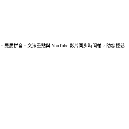
羅馬拼音、文法重點與 YouTube 影片同步時間軸，助您輕鬆