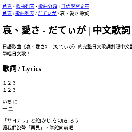
首頁
·
歌曲列表
·
歌曲分類
·
日語學習文章
首頁
/
歌曲列表
/
だてぃが
/
哀、愛さ 歌詞
哀、愛さ - だてぃが | 中文歌詞 L
日語歌曲《哀、愛さ》（だてぃが）的完整日文歌詞對照中文翻譯。
學唱日文歌！
歌詞 / Lyrics
１２３
１２３
いち に
一 二
「サヨナラ」と舵[かじ]を切[き]ろう
讓我們說聲「再見」，掌舵向前吧