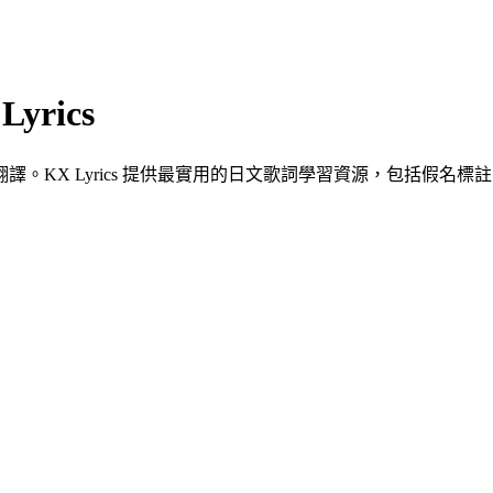
yrics
KX Lyrics 提供最實用的日文歌詞學習資源，包括假名標註、