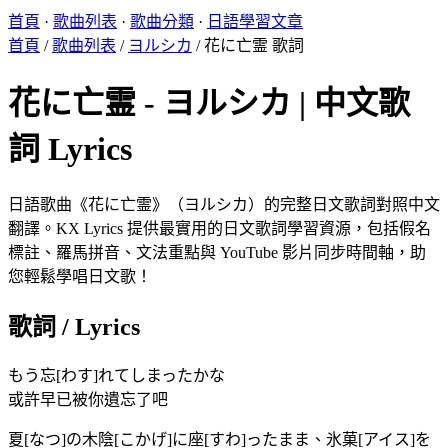
首頁
·
歌曲列表
·
歌曲分類
·
日語學習文章
首頁
/
歌曲列表
/
ヨルシカ
/
花に亡霊 歌詞
花に亡霊 - ヨルシカ | 中文歌
詞 Lyrics
日語歌曲《花に亡霊》（ヨルシカ）的完整日文歌詞對照中文
翻譯。KX Lyrics 提供最實用的日文歌詞學習資源，包括假名
標註、羅馬拼音、文法重點與 YouTube 影片同步時間軸，助
您輕鬆學唱日文歌！
歌詞 / Lyrics
もう忘[わす]れてしまったかな
或許早已被你遺忘了吧
夏[なつ]の木陰[こかげ]に座[すわ]ったまま、氷菓[アイス]を