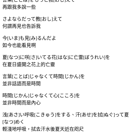
再跟我多說一些
さよならだって教[おし]えて
何謂再見也告訴我
今[いま]も見[み]るんだよ
如今也能看見啊
夏[なつ]に咲[さ]いてる花[はな]に亡霊[ぼうれい]を
在夏日盛開之花上的亡靈
言葉[ことば]じゃなくて時間[じかん]を
並非話語而是時間
時間[じかん]じゃなくて心[こころ]を
並非時間而是內心
浅[あさ]い呼吸[こきゅう]をする、汗[あせ]を拭[ぬぐ]って夏
[なつ]めく
輕淺地呼吸，拭去汗水後夏天近在咫尺