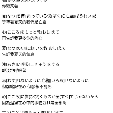
你微笑著
夏[なつ]を待[ま]っている僕[ぼく]ら亡霊[ぼうれい]だ
等待著夏天的我們是亡靈
心[こころ]をもっと教[おし]えて
再告訴我更多你的內心
夏[なつ]の匂[にお]いを教[おし]えて
告訴我夏天的氣息
浅[あさ]い呼吸[こきゅう]をする
輕淺地呼吸著
忘[わす]れないように 色褪[いろあ]せないように
但願銘記在心 但願永不褪色
心[こころ]に響[ひび]くものが全[すべ]てじゃないから
因為迴盪在心中的事物並非是全部啊
言葉[ことば]をもっと教[おし]えて