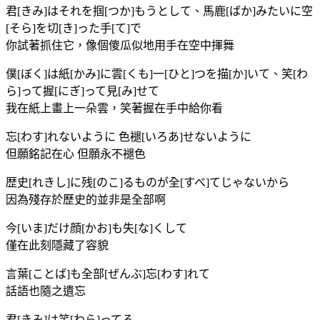
君[きみ]はそれを掴[つか]もうとして、馬鹿[ばか]みたいに空
[そら]を切[き]った手[て]で
你試著抓住它，像個傻瓜似地用手在空中揮舞
僕[ぼく]は紙[かみ]に雲[くも]一[ひと]つを描[か]いて、笑[わ
ら]って握[にぎ]って見[み]せて
我在紙上畫上一朵雲，笑著握在手中給你看
忘[わす]れないように 色褪[いろあ]せないように
但願銘記在心 但願永不褪色
歴史[れきし]に残[のこ]るものが全[すべ]てじゃないから
因為殘存於歷史的並非是全部啊
今[いま]だけ顔[かお]も失[な]くして
僅在此刻隱藏了容貌
言葉[ことば]も全部[ぜんぶ]忘[わす]れて
話語也隨之遺忘
君[きみ]は笑[わら]ってる