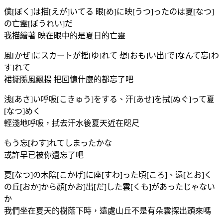
僕[ぼく]は描[えが]いてる 眼[め]に映[うつ]ったのは夏[なつ]
の亡霊[ぼうれい]だ
我描繪著 映在眼中的是夏日的亡靈
風[かぜ]にスカートが揺[ゆ]れて 想[おも]い出[で]なんて忘[わ
す]れて
裙擺隨風飄揚 把回憶什麼的都忘了吧
浅[あさ]い呼吸[こきゅう]をする、汗[あせ]を拭[ぬぐ]って夏
[なつ]めく
輕淺地呼吸，拭去汗水後夏天近在咫尺
もう忘[わす]れてしまったかな
或許早已被你遺忘了吧
夏[なつ]の木陰[こかげ]に座[すわ]った頃[ころ]、遠[とお]く
の丘[おか]から顔[かお]出[だ]した雲[くも]があったじゃない
か
我們坐在夏天的樹蔭下時，遠處山丘不是有朵雲探出頭來嗎