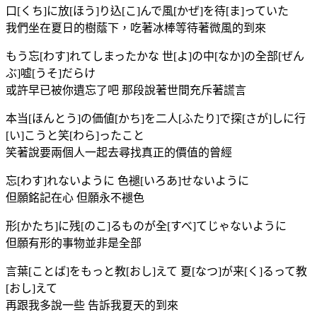
口[くち]に放[ほう]り込[こ]んで風[かぜ]を待[ま]っていた
我們坐在夏日的樹蔭下，吃著冰棒等待著微風的到來
もう忘[わす]れてしまったかな 世[よ]の中[なか]の全部[ぜん
ぶ]嘘[うそ]だらけ
或許早已被你遺忘了吧 那段說著世間充斥著謊言
本当[ほんとう]の価値[かち]を二人[ふたり]で探[さが]しに行
[い]こうと笑[わら]ったこと
笑著說要兩個人一起去尋找真正的價值的曾經
忘[わす]れないように 色褪[いろあ]せないように
但願銘記在心 但願永不褪色
形[かたち]に残[のこ]るものが全[すべ]てじゃないように
但願有形的事物並非是全部
言葉[ことば]をもっと教[おし]えて 夏[なつ]が来[く]るって教
[おし]えて
再跟我多說一些 告訴我夏天的到來