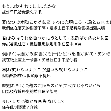
もう忘[わす]れてしまったかな
或許早已被你遺忘了吧
夏[なつ]の木陰[こかげ]に座[すわ]った頃[ころ]、遠[とお]く
我們坐在夏天的樹蔭下時，遠處山丘不是有朵雲探出頭來嗎
君[きみ]はそれを掴[つか]もうとして、馬鹿[ばか]みたいに空[そ
你試著抓住它，像個傻瓜似地用手在空中揮舞
僕[ぼく]は紙[かみ]に雲[くも]一[ひと]つを描[か]いて、笑[わら
我在紙上畫上一朵雲，笑著握在手中給你看
忘[わす]れないように 色褪[いろあ]せないように
但願銘記在心 但願永不褪色
歴史[れきし]に残[のこ]るものが全[すべ]てじゃないから
因為殘存於歷史的並非是全部啊
今[いま]だけ顔[かお]も失[な]くして
僅在此刻隱藏了容貌