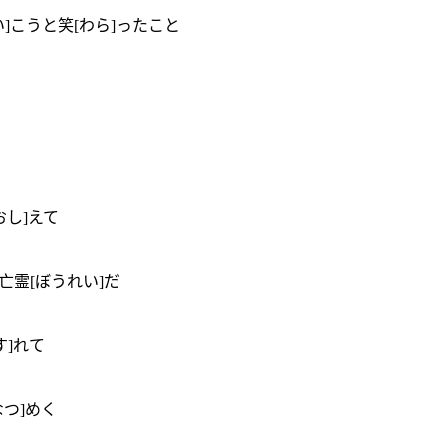
い]こうと笑[わら]ったこと
おし]えて
の亡霊[ぼうれい]だ
す]れて
なつ]めく