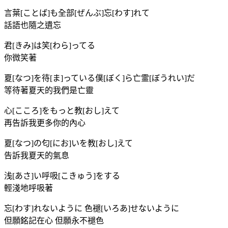
言葉[ことば]も全部[ぜんぶ]忘[わす]れて
話語也隨之遺忘
君[きみ]は笑[わら]ってる
你微笑著
夏[なつ]を待[ま]っている僕[ぼく]ら亡霊[ぼうれい]だ
等待著夏天的我們是亡靈
心[こころ]をもっと教[おし]えて
再告訴我更多你的內心
夏[なつ]の匂[にお]いを教[おし]えて
告訴我夏天的氣息
浅[あさ]い呼吸[こきゅう]をする
輕淺地呼吸著
忘[わす]れないように 色褪[いろあ]せないように
但願銘記在心 但願永不褪色