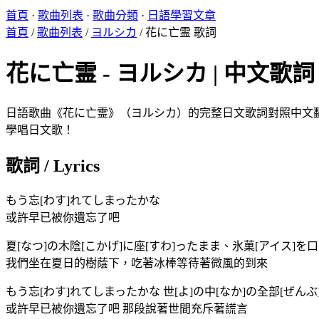
首頁
·
歌曲列表
·
歌曲分類
·
日語學習文章
首頁
/
歌曲列表
/
ヨルシカ
/
花に亡霊 歌詞
花に亡霊 - ヨルシカ | 中文歌詞 L
日語歌曲《花に亡霊》（ヨルシカ）的完整日文歌詞對照中文翻譯。
學唱日文歌！
歌詞 / Lyrics
もう忘[わす]れてしまったかな
或許早已被你遺忘了吧
夏[なつ]の木陰[こかげ]に座[すわ]ったまま、氷菓[アイス]を口[
我們坐在夏日的樹蔭下，吃著冰棒等待著微風的到來
もう忘[わす]れてしまったかな 世[よ]の中[なか]の全部[ぜんぶ
或許早已被你遺忘了吧 那段說著世間充斥著謊言