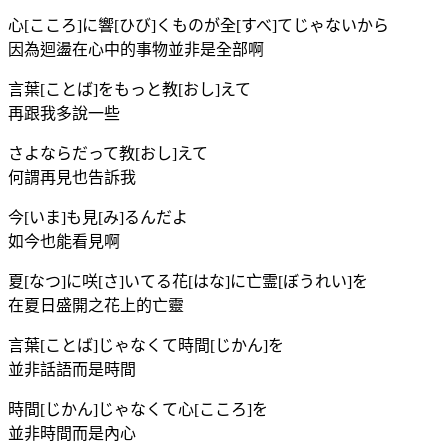
心[こころ]に響[ひび]くものが全[すべ]てじゃないから
因為迴盪在心中的事物並非是全部啊
言葉[ことば]をもっと教[おし]えて
再跟我多說一些
さよならだって教[おし]えて
何謂再見也告訴我
今[いま]も見[み]るんだよ
如今也能看見啊
夏[なつ]に咲[さ]いてる花[はな]に亡霊[ぼうれい]を
在夏日盛開之花上的亡靈
言葉[ことば]じゃなくて時間[じかん]を
並非話語而是時間
時間[じかん]じゃなくて心[こころ]を
並非時間而是內心