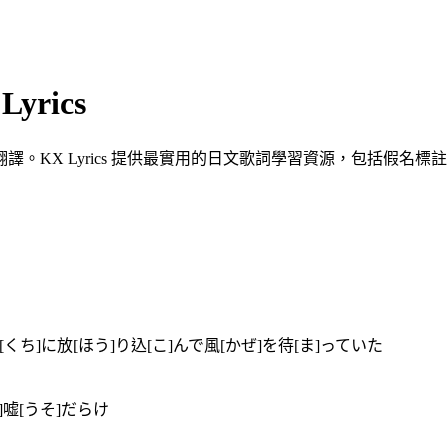
yrics
KX Lyrics 提供最實用的日文歌詞學習資源，包括假名標註、
くち]に放[ほう]り込[こ]んで風[かぜ]を待[ま]っていた
]嘘[うそ]だらけ