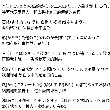
本当[ほんとう]の価値[かち]を二人[ふたり]で探[さが]しに行[
笑著說要兩個人一起去尋找真正的價值的曾經
忘[わす]れないように 色褪[いろあ]せないように
但願銘記在心 但願永不褪色
形[かたち]に残[のこ]るものが全[すべ]てじゃないように
但願有形的事物並非是全部
言葉[ことば]をもっと教[おし]えて 夏[なつ]が来[く]るって教[
再跟我多說一些 告訴我夏天的到來
僕[ぼく]は描[えが]いてる 眼[め]に映[うつ]ったのは夏[なつ]
我描繪著 映在眼中的是夏日的亡靈
風[かぜ]にスカートが揺[ゆ]れて 想[おも]い出[で]なんて忘[わ
裙擺隨風飄揚 把回憶什麼的都忘了吧
浅[あさ]い呼吸[こきゅう]をする、汗[あせ]を拭[ぬぐ]って夏[
輕淺地呼吸，拭去汗水後夏天近在咫尺