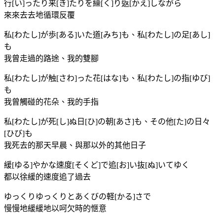
行[い]ったり来[き]たりを繰[く]り返[かえ]しながら
來來去去地循環反覆
私[わたし]が歩[ある]いた道[みち]も、私[わたし]の足[あし]
も
我曾走過的路途、我的雙腳
私[わたし]が触[さわ]った花[はな]も、私[わたし]の指[ゆび]
も
我曾觸碰的花朵、我的手指
私[わたし]が死[し]ぬ日[ひ]の朝[あさ]も、その他[た]の日々
[ひび]も
我死去的那天早晨、與那以外的其他日子
緩[ゆる]やかな速度[そくど]で追[お]い抜[ぬ]いてゆく
都以徐緩的速度追了過去
ゆっくりゆっくりとあくびの軽[かる]さで
慢慢地緩緩地以呵欠時的愜意