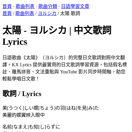
首頁
·
歌曲列表
·
歌曲分類
·
日語學習文章
首頁
/
歌曲列表
/
ヨルシカ
/
太陽 歌詞
太陽 - ヨルシカ | 中文歌詞
Lyrics
日語歌曲《太陽》（ヨルシカ）的完整日文歌詞對照中文翻
譯。KX Lyrics 提供最實用的日文歌詞學習資源，包括假名標
註、羅馬拼音、文法重點與 YouTube 影片同步時間軸，助您
輕鬆學唱日文歌！
歌詞 / Lyrics
美[うつく]しい蝶[ちょう]の羽[はね]を見[み]た
美麗的蝶翼映入眼中
名前[なまえ]も知[し]らずに