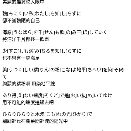
美麗的蝶翼映入眼中
醜[みにく]い私[わたし]を知[し]らずに
卻不識醜陋的自己
海原[うなばら]を千[せん]も飲[の]み干[ほ]していく
將汪洋千片都逐一飲盡
少[すこ]しも満[み]ちるを知[し]らずに
也不曾有一絲滿足
美[うつく]しい鱗[りん]の粉[こな]よ地平[ちへい]を染[そ]め
て
絢麗的鱗粉啊 飛染地平線
あり得[え]ない速度[そくど]で追[お]い抜[ぬ]いてゆけ
用不可能的速度追過去吧
ひらりひらりと木洩[こも]れの光[ひかり]で
翩翩輕舞在樹葉間輕洩的陽光中