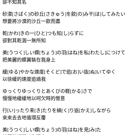
卻不知其名
砂漠[さばく]の砂丘[さきゅう]を飲[の]み干[ほ]してみたい
想要將沙漠的沙丘一飲而盡
乾[かわ]きの一[ひと]つも知[し]らずに
卻對其乾涸一無所知
美[うつく]しい蝶[ちょう]の羽[はね]を私[わたし]につけて
把美麗的蝶翼裝在我身上
緩[ゆる]やかな速度[そくど]で追[お]い抜[ぬ]いてゆく
以徐緩的速度追過我
ゆっくりゆっくりとあくびの軽[かる]さで
慢慢地緩緩地以呵欠時的愜意
行[い]ったり来[き]たりを繰[く]り返[かえ]しながら
來來去去地循環反覆
美[うつく]しい蝶[ちょう]の羽[はね]を見[み]た