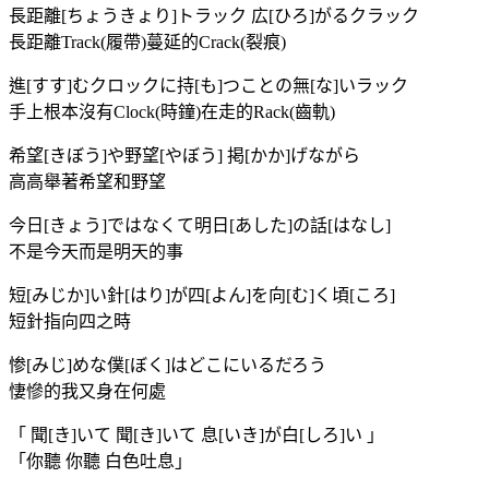
長距離[ちょうきょり]トラック 広[ひろ]がるクラック
長距離Track(履帶)蔓延的Crack(裂痕)
進[すす]むクロックに持[も]つことの無[な]いラック
手上根本沒有Clock(時鐘)在走的Rack(齒軌)
希望[きぼう]や野望[やぼう] 掲[かか]げながら
高高舉著希望和野望
今日[きょう]ではなくて明日[あした]の話[はなし]
不是今天而是明天的事
短[みじか]い針[はり]が四[よん]を向[む]く頃[ころ]
短針指向四之時
惨[みじ]めな僕[ぼく]はどこにいるだろう
悽慘的我又身在何處
「 聞[き]いて 聞[き]いて 息[いき]が白[しろ]い 」
「你聽 你聽 白色吐息」