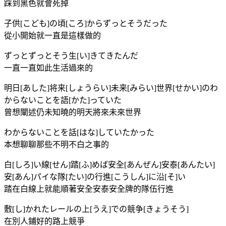
踩到黑色就會死掉
子供[こども]の頃[ころ]からずっとそうだった
從小開始就一直是這樣做的
ずっとずっとそう生[い]きてきたんだ
一直一直如此生活過來的
明日[あした]将来[しょうらい]未来[みらい]世界[せかい]のわ
からないことを語[かた]っていた
曾想闡述仍未知曉的明天將來未來世界
わからないことを話[はな]していたかった
本想聊聊那些不明不白之事的
白[しろ]い線[せん]踏[ふ]めば安全[あんぜん]安泰[あんたい]
安[あん]パイな隊[たい]の行進[こうしん]に沿[そ]い
踏在白線上就能順著安全安泰安全牌的隊伍行進
敷[し]かれたレールの上[うえ]での競争[きょうそう]
在別人鋪好的路上競爭