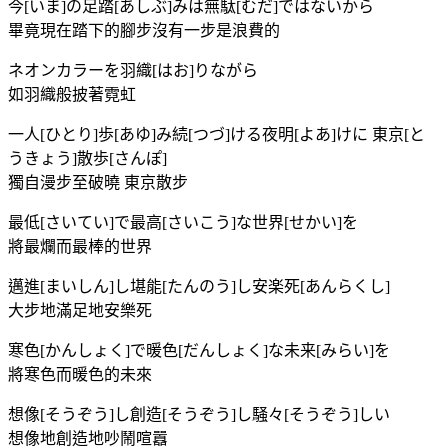
今[いま]の足踏[あしぶ]みは無駄[むだ]ではないから
畢竟現在踏下的腳步沒有一步是浪費的
ネオンカラーを羽織[はお]りながら
如羽織般披著霓虹
一人[ひとり]歩[あゆ]み続[つづ]ける夜明[よあ]けに 東京[と
うきょう]散歩[さんぽ]
獨自漫步至破曉 東京散步
最低[さいてい]で最高[さいこう]な世界[せかい]を
將最爛而最棒的世界
邁進[まいしん]し堪能[たんのう]し安楽死[あんらくし]
大步地滿足地安樂死
寒色[かんしょく]で暖色[だんしょく]な未来[みらい]を
將寒色而暖色的未來
想像[そうぞう]し創造[そうぞう]し騒々[そうぞう]しい
想像地創造地吵鬧喧囂