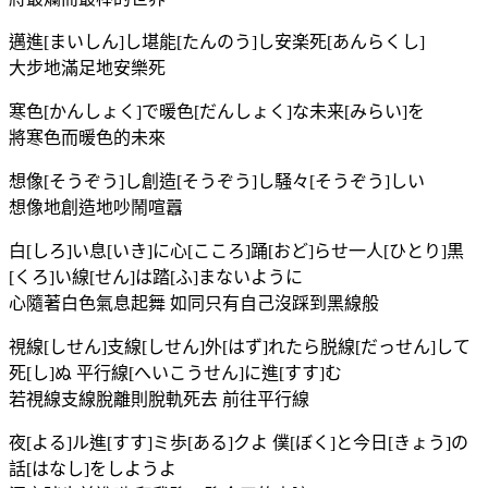
邁進[まいしん]し堪能[たんのう]し安楽死[あんらくし]
大步地滿足地安樂死
寒色[かんしょく]で暖色[だんしょく]な未来[みらい]を
將寒色而暖色的未來
想像[そうぞう]し創造[そうぞう]し騒々[そうぞう]しい
想像地創造地吵鬧喧囂
白[しろ]い息[いき]に心[こころ]踊[おど]らせ一人[ひとり]黒
[くろ]い線[せん]は踏[ふ]まないように
心隨著白色氣息起舞 如同只有自己沒踩到黑線般
視線[しせん]支線[しせん]外[はず]れたら脱線[だっせん]して
死[し]ぬ 平行線[へいこうせん]に進[すす]む
若視線支線脫離則脫軌死去 前往平行線
夜[よる]ル進[すす]ミ歩[ある]クよ 僕[ぼく]と今日[きょう]の
話[はなし]をしようよ