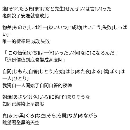
逸[そ]れたら負[ま]けだと先生[せんせい]は言[い]った
老師說了安逸就會敗北
物差[ものさ]しは唯一[ゆいいつ] “成功[せいこう]失敗[しっぱ
い]”
唯一的標準是 成功失敗
「 この価値[かち]は一体[いったい]何[なに]になるんだ 」
「這份價值到底會變成甚麼阿」
自問[じもん]自答[じとう]を始[はじ]めた夜[よる] 僕[ぼく]は
一人[ひとり]
我獨自一人開始了自問自答的夜晚
朝焼[あさや]け色[いろ]に染[そ]まりそうな
如同已經染上早霞般
真[ま]っ黒[くろ]な空[そら]を眺[なが]めながら
眺望著全黑的天空