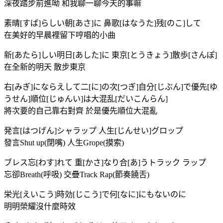
深夜踏步前進呦 和我聊一聊今天的事嘛
素晴[すば]らしい朝[あさ]に 鼻歌[はなうた]残[のこ]して
在美好的早晨裡留下哼唱的小曲
新[あたら]しい明日[あした]に 東京[とうきょう]散歩[さんぽ]
在全新的明天 散步東京
右[みぎ]にならえして二[に]の次[つぎ]自分[じぶん]で優先[ゆ
うせん]順位[じゅんい]は大混乱[だいこんらん]
將次要的自己靠右對齊 於是優先順位大混亂
発言[はつげん]シャラップ 人生[じんせい]グロップ
發言Shut up(閉嘴) 人生Grope(摸索)
ブレス忘[わす]れて 重[かさ]なり合[あ]うトラック ラップ
忘卻Breath(呼吸) 交疊Track Rap(節奏饒舌)
栄光[えいこう]時効[じこう]で何[なに]にもないのに
明明榮耀沒什麼時效