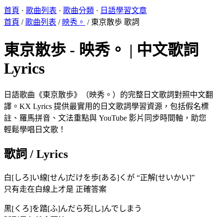
首頁
·
歌曲列表
·
歌曲分類
·
日語學習文章
首頁
/
歌曲列表
/
映秀。
/
東京散歩 歌詞
東京散歩 - 映秀。 | 中文歌詞
Lyrics
日語歌曲《東京散歩》（映秀。）的完整日文歌詞對照中文翻
譯。KX Lyrics 提供最實用的日文歌詞學習資源，包括假名標
註、羅馬拼音、文法重點與 YouTube 影片同步時間軸，助您
輕鬆學唱日文歌！
歌詞 / Lyrics
白[しろ]い線[せん]だけを歩[ある]くが “正解[せいかい]”
只有走在白線上才是 正確答案
黒[くろ]を踏[ふ]んだら死[し]んでしまう