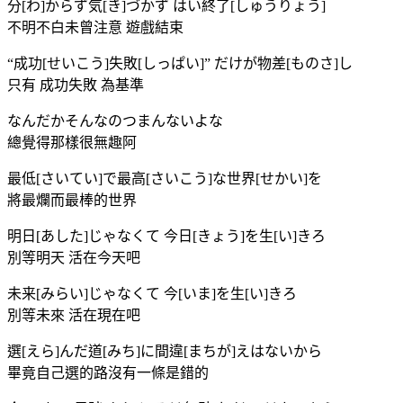
分[わ]からず気[き]づかず はい終了[しゅうりょう]
不明不白未曾注意 遊戲結束
“成功[せいこう]失敗[しっぱい]” だけが物差[ものさ]し
只有 成功失敗 為基準
なんだかそんなのつまんないよな
總覺得那樣很無趣阿
最低[さいてい]で最高[さいこう]な世界[せかい]を
將最爛而最棒的世界
明日[あした]じゃなくて 今日[きょう]を生[い]きろ
別等明天 活在今天吧
未来[みらい]じゃなくて 今[いま]を生[い]きろ
別等未來 活在現在吧
選[えら]んだ道[みち]に間違[まちが]えはないから
畢竟自己選的路沒有一條是錯的