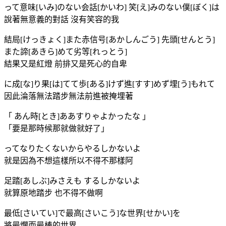
って意味[いみ]のない会話[かいわ] 笑[え]みのない僕[ぼく]は
說著無意義的對話 沒有笑容的我
結局[けっきょく]また赤信号[あかしんごう] 先頭[せんとう]
また諦[あきら]めて劣等[れっとう]
結果又是紅燈 前排又是死心的自卑
に成[な]り果[は]てて歩[ある]けず進[すす]めず埋[う]もれて
因此淪落無法踏步無法前進被掩埋著
「 あん時[とき]ああすりゃよかったな 」
「要是那時候那就做就好了」
ってなりたくないからやるしかないよ
就是因為不想這樣所以不得不那樣阿
足踏[あしぶ]みさえも するしかないよ
就算原地踏步 也不得不做啊
最低[さいてい]で最高[さいこう]な世界[せかい]を
將最爛而最棒的世界