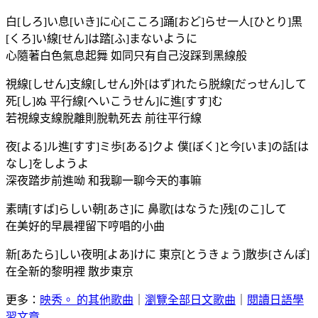
白[しろ]い息[いき]に心[こころ]踊[おど]らせ一人[ひとり]黒
[くろ]い線[せん]は踏[ふ]まないように
心隨著白色氣息起舞 如同只有自己沒踩到黑線般
視線[しせん]支線[しせん]外[はず]れたら脱線[だっせん]して
死[し]ぬ 平行線[へいこうせん]に進[すす]む
若視線支線脫離則脫軌死去 前往平行線
夜[よる]ル進[すす]ミ歩[ある]クよ 僕[ぼく]と今[いま]の話[は
なし]をしようよ
深夜踏步前進呦 和我聊一聊今天的事嘛
素晴[すば]らしい朝[あさ]に 鼻歌[はなうた]残[のこ]して
在美好的早晨裡留下哼唱的小曲
新[あたら]しい夜明[よあ]けに 東京[とうきょう]散歩[さんぽ]
在全新的黎明裡 散步東京
更多：
映秀。 的其他歌曲
｜
瀏覽全部日文歌曲
｜
閱讀日語學
習文章