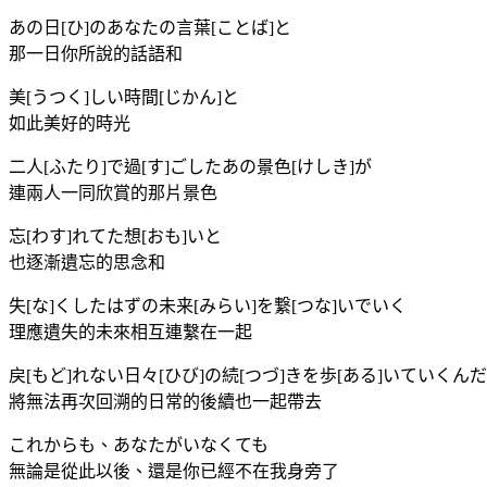
あの日[ひ]のあなたの言葉[ことば]と
那一日你所說的話語和
美[うつく]しい時間[じかん]と
如此美好的時光
二人[ふたり]で過[す]ごしたあの景色[けしき]が
連兩人一同欣賞的那片景色
忘[わす]れてた想[おも]いと
也逐漸遺忘的思念和
失[な]くしたはずの未来[みらい]を繋[つな]いでいく
理應遺失的未來相互連繫在一起
戻[もど]れない日々[ひび]の続[つづ]きを歩[ある]いていくんだ
將無法再次回溯的日常的後續也一起帶去
これからも、あなたがいなくても
無論是從此以後、還是你已經不在我身旁了