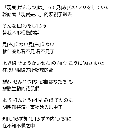
「現実[げんじつ]は」って見[み]ないフリをしていた
輕語著「現實是…」的漠視了過去
そんな私[わたし]じゃ
若我不那樣做的話
見[み]えない見[み]えない
就什麼也看不見 看不見了
境界線[きょうかいせん]の向[む]こうに咲[さ]いた
在境界線彼方所綻放的那
鮮烈[せんれつ]な花達[はなたち]も
鮮艷生動的花兒們
本当[ほんとう]は見[み]えてたのに
明明都將這些事物映入眼中了
知[し]らず知[し]らずの内[うち]に
在不知不覺之中