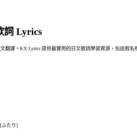
 Lyrics
翻譯。KX Lyrics 提供最實用的日文歌詞學習資源，包括假名標
[ふたり]