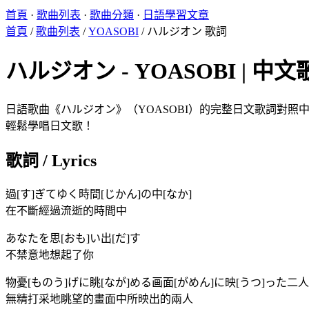
首頁
·
歌曲列表
·
歌曲分類
·
日語學習文章
首頁
/
歌曲列表
/
YOASOBI
/
ハルジオン 歌詞
ハルジオン - YOASOBI | 中文歌詞
日語歌曲《ハルジオン》（YOASOBI）的完整日文歌詞對照中文
輕鬆學唱日文歌！
歌詞 / Lyrics
過[す]ぎてゆく時間[じかん]の中[なか]
在不斷經過流逝的時間中
あなたを思[おも]い出[だ]す
不禁意地想起了你
物憂[ものう]げに眺[なが]める画面[がめん]に映[うつ]った二人
無精打采地眺望的畫面中所映出的兩人