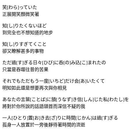
笑[わら]っていた
正展開笑顏微笑著
知[し]りたくないほど
到完全也不想知道的地步
知[し]りすぎてくこと
卻又瞭解甚多的事物
ただ過[す]ぎる日々[ひび]に呑[の]み込[こ]まれたの
只當是吞噬往昔的苦果
それでもただもう一度[いちど]だけ会[あ]いたくて
明知如此還是想要再次與你相見
あなたの言葉[ことば]に頷[うなず]き信[しん]じた私[わたし]を
將對於你所說的話語頜首而深信不疑的我
一人[ひとり]置[お]き去[ざ]りに時間[じかん]は過[す]ぎる
孤身一人放置於一旁後靜待著時間的流逝