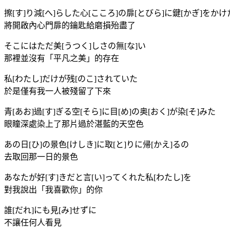
擦[す]り減[へ]らした心[こころ]の扉[とびら]に鍵[かぎ]をか
將開啟內心門扉的鑰匙給磨損殆盡了
そこにはただ美[うつく]しさの無[な]い
那裡並沒有「平凡之美」的存在
私[わたし]だけが残[のこ]されていた
於是僅有我一人被殘留了下來
青[あお]過[す]ぎる空[そら]に目[め]の奥[おく]が染[そ]みた
眼瞳深處染上了那片過於湛藍的天空色
あの日[ひ]の景色[けしき]に取[と]りに帰[かえ]るの
去取回那一日的景色
あなたが好[す]きだと言[い]ってくれた私[わたし]を
對我說出「我喜歡你」的你
誰[だれ]にも見[み]せずに
不讓任何人看見