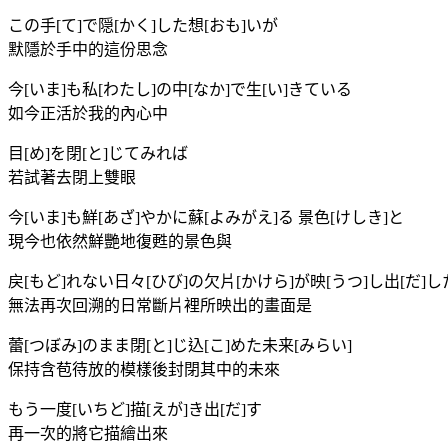
この手[て]で隠[かく]した想[おも]いが
默隱於手中的這份思念
今[いま]も私[わたし]の中[なか]で生[い]きている
如今正活於我的內心中
目[め]を閉[と]じてみれば
若試著去閉上雙眼
今[いま]も鮮[あざ]やかに蘇[よみがえ]る 景色[けしき]と
現今也依然鮮艷地復甦的景色與
戻[もど]れない日々[ひび]の欠片[かけら]が映[うつ]し出[だ]
無法再次回溯的日常斷片裡所映出的畫面是
蕾[つぼみ]のまま閉[と]じ込[こ]めた未来[みらい]
保持含苞待放的模樣後封閉其中的未來
もう一度[いちど]描[えが]き出[だ]す
再一次的將它描繪出來