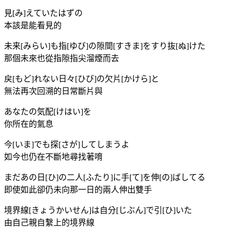
見[み]えていたはずの
本該是能看見的
未来[みらい]も指[ゆび]の隙間[すきま]をすり抜[ぬ]けた
那個未來也從指隙指尖溜煙而去
戻[もど]れない日々[ひび]の欠片[かけら]と
無法再次回溯的日常斷片與
あなたの気配[けはい]を
你所在的氣息
今[いま]でも探[さが]してしまうよ
如今也仍在不斷地尋找著唷
まだあの日[ひ]の二人[ふたり]に手[て]を伸[の]ばしてる
即使如此卻仍未向那一日的兩人伸出雙手
境界線[きょうかいせん]は自分[じぶん]で引[ひ]いた
由自己親自繫上的境界線