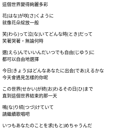
這個世界變得絢麗多彩
花[はな]が咲[さ]くように
就像花朵綻放一般
笑[わら]って泣[な]いてどんな時[とき]だって
笑著哭著，無論何時
選[えら]んでいいんだいつでも自由[じゆう]に
都可以自由地選擇
今日[きょう]はどんなあなたに出会[であ]えるかな
今天會遇見怎樣的你呢
この世界[せかい]が終[お]わるその日[ひ]まで
直到這個世界結束的那一天
鳴[な]り続[つづ]けていて
請繼續歌唱吧
いつもあなたのことを求[もと]めちゃうんだ