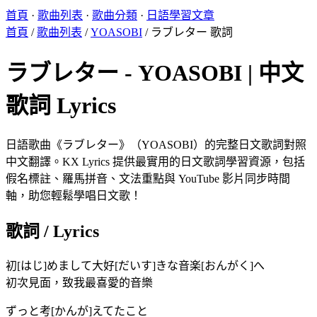
首頁
·
歌曲列表
·
歌曲分類
·
日語學習文章
首頁
/
歌曲列表
/
YOASOBI
/
ラブレター 歌詞
ラブレター - YOASOBI | 中文
歌詞 Lyrics
日語歌曲《ラブレター》（YOASOBI）的完整日文歌詞對照
中文翻譯。KX Lyrics 提供最實用的日文歌詞學習資源，包括
假名標註、羅馬拼音、文法重點與 YouTube 影片同步時間
軸，助您輕鬆學唱日文歌！
歌詞 / Lyrics
初[はじ]めまして大好[だいす]きな音楽[おんがく]へ
初次見面，致我最喜愛的音樂
ずっと考[かんが]えてたこと