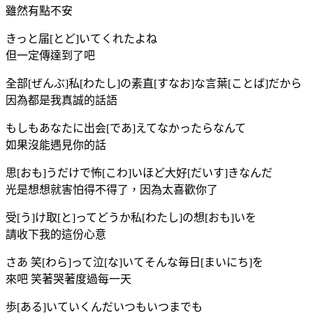
雖然有點不安
きっと届[とど]いてくれたよね
但一定傳達到了吧
全部[ぜんぶ]私[わたし]の素直[すなお]な言葉[ことば]だから
因為都是我真誠的話語
もしもあなたに出会[であ]えてなかったらなんて
如果沒能遇見你的話
思[おも]うだけで怖[こわ]いほど大好[だいす]きなんだ
光是想想就害怕得不得了，因為太喜歡你了
受[う]け取[と]ってどうか私[わたし]の想[おも]いを
請收下我的這份心意
さあ 笑[わら]って泣[な]いてそんな毎日[まいにち]を
來吧 笑著哭著度過每一天
歩[ある]いていくんだいつもいつまでも