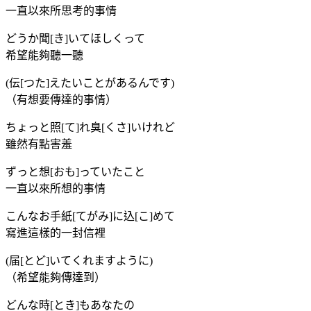
一直以來所思考的事情
どうか聞[き]いてほしくって
希望能夠聽一聽
(伝[つた]えたいことがあるんです)
（有想要傳達的事情）
ちょっと照[て]れ臭[くさ]いけれど
雖然有點害羞
ずっと想[おも]っていたこと
一直以來所想的事情
こんなお手紙[てがみ]に込[こ]めて
寫進這樣的一封信裡
(届[とど]いてくれますように)
（希望能夠傳達到）
どんな時[とき]もあなたの