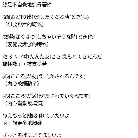
總是不自覺地追尋著你
(踊[おど]り出[だ]したくなる時[とき]も)
（想要跳舞的時候）
(爆発[ばくはつ]しちゃいそうな時[とき]も)
（感覺要爆發的時候）
救[すく]われたんだ支[ささ]えられてきたんだ
被拯救了，被支持著
(心[こころ]が動[うご]かされるんです)
（內心被觸動了）
(心[こころ]が満[み]たされていくんです)
（內心漸漸被填滿）
ねえもっと触[ふ]れていたいよ
呐，想更多地觸碰
ずっとそばにいてほしいよ