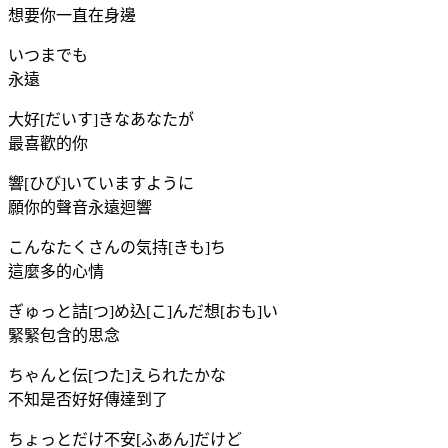
想要你一直在身邊
いつまでも
永遠
大好[だいす]きなあなたが
最喜歡的你
響[ひび]いていますように
願你的聲音永遠迴響
こんなたくさんの気持[きも]ち
這麼多的心情
ぎゅっと詰[つ]め込[こ]んだ想[おも]い
緊緊包含的思念
ちゃんと伝[つた]えられたかな
不知是否好好傳達到了
ちょっとだけ不安[ふあん]だけど