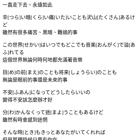
一直走下去，永遠如此
辛[つら]い暗[くら]い痛[いた]いことも沢山[たくさん]あるけ
ど
雖然有很多痛苦、黑暗、難過的事
この世界[せかい]はいつでもどこでも音楽[おんがく]で溢[あ
ふ]れてる
這個世界無論何時何地都充滿著音樂
目[め]の前[まえ]のことも将来[しょうらい]のことも
無論是眼前的事還是未來的事
不安[ふあん]になってどうしたらいいの
變得不安該怎麼辦才好
分[わ]かんなくって迷[まよ]うこともあるけど
雖然有時會感到迷惘
そんな時[とき]もきっとあなたがいてくれれば
但是那種時候只要有你在