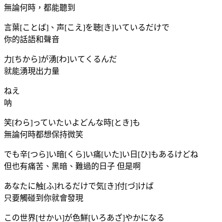
無論何時，都能聽到
言葉[ことば]、声[こえ]を聴[き]いているだけで
你的話語和聲音
力[ちから]が湧[わ]いてくるんだ
就能湧現出力量
ねえ
呐
笑[わら]っていたいよどんな時[とき]も
無論何時都想保持微笑
でも辛[つら]い暗[くら]い痛[いた]い日[ひ]もあるけどね
但也有痛苦、黑暗、難過的日子 但是啊
あなたに触[ふ]れるだけで気[き]付[づ]けば
只要觸碰到你就會發現
この世界[せかい]が色鮮[いろあざ]やかになる