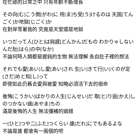
在忙碌的日常之中 只有年齡不斷增長
その向[む]こう側[がわ]に 待[ま]ち受[う]けるのは 天国[てん
ごく]か地獄[じごく]か
在對岸等著我的 究竟是天堂還是地獄
いつだって人[ひと]は鈍感[どんかん]だもの わかりゃしない
んだ肚[はら]の中[なか]
不論何時人類都是遲鈍的生物 無法理解 各自肚子裡的想法
それでも愛[あい]し愛[あい]され 生[い]きて行[い]くのが定
[さだ]めと知[し]って
即使如此仍舊去愛與被愛 知曉必須活下去的宿命
後悔[こうかい]ばかりの人生[じんせい]だ 取[と]り返[かえ]し
のつかない過[あやま]ちの
滿是後悔的人生 無法彌補的過錯
一[ひと]つや二[ふた]つくらい 誰[だれ]にでもあるよな
不論是誰 都會有一兩個的吧