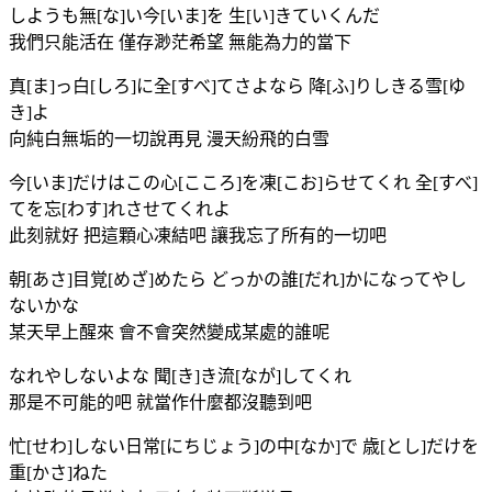
しようも無[な]い今[いま]を 生[い]きていくんだ
我們只能活在 僅存渺茫希望 無能為力的當下
真[ま]っ白[しろ]に全[すべ]てさよなら 降[ふ]りしきる雪[ゆ
き]よ
向純白無垢的一切說再見 漫天紛飛的白雪
今[いま]だけはこの心[こころ]を凍[こお]らせてくれ 全[すべ]
てを忘[わす]れさせてくれよ
此刻就好 把這顆心凍結吧 讓我忘了所有的一切吧
朝[あさ]目覚[めざ]めたら どっかの誰[だれ]かになってやし
ないかな
某天早上醒來 會不會突然變成某處的誰呢
なれやしないよな 聞[き]き流[なが]してくれ
那是不可能的吧 就當作什麼都沒聽到吧
忙[せわ]しない日常[にちじょう]の中[なか]で 歳[とし]だけを
重[かさ]ねた