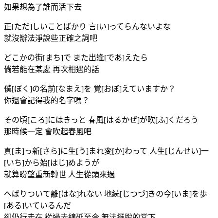
如果想為了誰而活下去
正[ただ]しいことばかり 言[い]ってらんないよな
就沒辦法淨說些正確之詞吧
どこかの街[まち]で また出逢[であ]えたら
倘若能在某處 再次相遇的話
僕[ぼく]の名前[なまえ]を 覚[おぼ]えていますか？
你還會記得我的名字嗎？
その頃[ころ]にはきっと 春風[はるかぜ]が吹[ふ]くだろう
那時候一定 會吹起春風吧
真[ま]っ新[さら]に生[う]まれ変[か]わって 人生[じんせい]一
[いち]から始[はじ]めようが
就算盼望重新轉世 人生從頭來過
へばりついて離[はな]れない 地続[じつづ]きの今[いま]を歩
[ある]いているんだ
卻仍行走在 從過去綿延至今 無法擺脫的當下