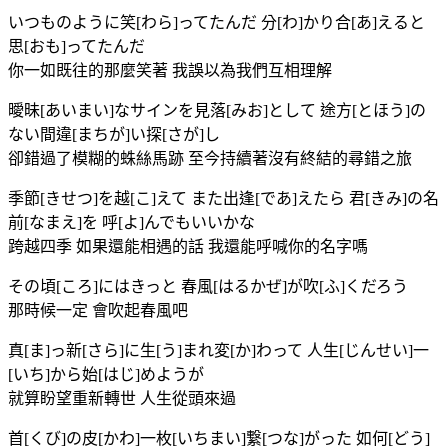
いつものように笑[わら]ってたんだ 分[わ]かり合[あ]えると
思[おも]ってたんだ
你一如既往的那麼笑著 我誤以為我們互相理解
曖昧[あいまい]なサインを見落[みお]として 途方[とほう]の
ない間違[まちが]い探[さが]し
卻錯過了模糊的蛛絲馬跡 至今持續著沒有終結的尋錯之旅
季節[きせつ]を越[こ]えて また出逢[であ]えたら 君[きみ]の名
前[なまえ]を 呼[よ]んでもいいかな
跨越四季 如果還能相遇的話 我還能呼喊你的名字嗎
その頃[ころ]にはきっと 春風[はるかぜ]が吹[ふ]くだろう
那時候一定 會吹起春風吧
真[ま]っ新[さら]に生[う]まれ変[か]わって 人生[じんせい]一
[いち]から始[はじ]めようが
就算盼望重新轉世 人生從頭來過
首[くび]の皮[かわ]一枚[いちまい]繋[つな]がった 如何[どう]