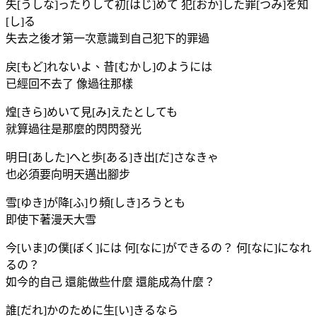
失[うしな]ったりして初[はじ]めて 犯[おか]した罪[つみ]を知
[し]る
失去之後才第一次意識到自己犯下的罪過
戻[もど]れないよ、昔[むかし]のようには
已經回不去了 像過往那樣
煌[きら]めいて見[み]えたとしても
就算過往是那麼的閃閃發光
明日[あした]へと歩[ある]き出[だ]さなきゃ
也必須要向明天邁出腳步
雪[ゆき]が降[ふ]り頻[しき]ろうとも
即使下著漫天大雪
今[いま]の僕[ぼく]には 何[なに]ができるの？ 何[なに]になれ
るの？
如今的自己 還能做些什麼 還能成為什麼？
誰[だれ]かのために生[い]きるなら