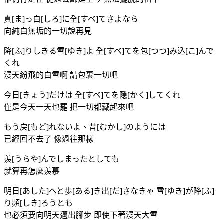
真[ま]っ白[しろ]に全[すべ]てさよなら
向純白無垢的一切說再見
降[ふ]りしきる雪[ゆき]よ 全[すべ]てを包[つつ]み込[こ]んで
くれ
漫天紛飛的白雪啊 請包裹一切吧
今日[きょう]だけは 全[すべ]てを隠[かく]してくれ
僅是今天一天也罷 把一切都藏起來吧
もう戻[もど]れないよ、昔[むかし]のようには
已經回不去了 像過往那樣
羨[うらや]んでしまったとしても
就算再怎麼羨慕
明日[あした]へと歩[ある]き出[だ]さなきゃ 雪[ゆき]が降[ふ]
り頻[しき]ろうとも
也必須要向明天邁出腳步 即使下著漫天大雪