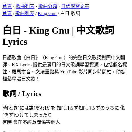
首頁
·
歌曲列表
·
歌曲分類
·
日語學習文章
首頁
/
歌曲列表
/
King Gnu
/
白日 歌詞
白日 - King Gnu | 中文歌詞
Lyrics
日語歌曲《白日》（King Gnu）的完整日文歌詞對照中文翻
譯。KX Lyrics 提供最實用的日文歌詞學習資源，包括假名標
註、羅馬拼音、文法重點與 YouTube 影片同步時間軸，助您
輕鬆學唱日文歌！
歌詞 / Lyrics
時[とき]には誰[だれ]かを 知[し]らず知[し]らずのうちに 傷
[きず]つけてしまったり
有時 會在不經意間傷害他人