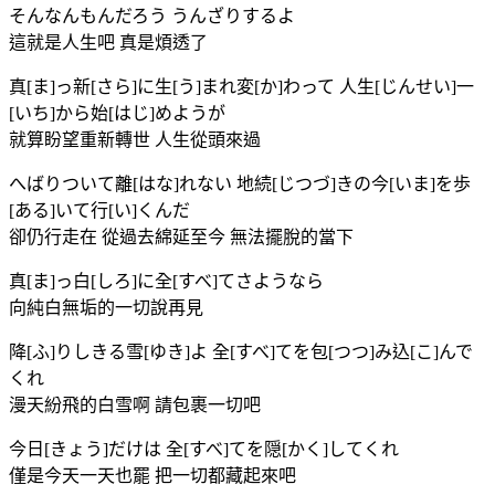
そんなんもんだろう うんざりするよ
這就是人生吧 真是煩透了
真[ま]っ新[さら]に生[う]まれ変[か]わって 人生[じんせい]一
[いち]から始[はじ]めようが
就算盼望重新轉世 人生從頭來過
へばりついて離[はな]れない 地続[じつづ]きの今[いま]を歩
[ある]いて行[い]くんだ
卻仍行走在 從過去綿延至今 無法擺脫的當下
真[ま]っ白[しろ]に全[すべ]てさようなら
向純白無垢的一切說再見
降[ふ]りしきる雪[ゆき]よ 全[すべ]てを包[つつ]み込[こ]んで
くれ
漫天紛飛的白雪啊 請包裹一切吧
今日[きょう]だけは 全[すべ]てを隠[かく]してくれ
僅是今天一天也罷 把一切都藏起來吧