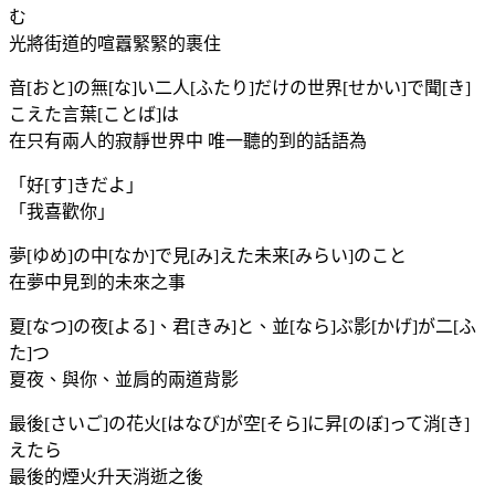
む
光將街道的喧囂緊緊的裹住
音[おと]の無[な]い二人[ふたり]だけの世界[せかい]で聞[き]
こえた言葉[ことば]は
在只有兩人的寂靜世界中 唯一聽的到的話語為
「好[す]きだよ」
「我喜歡你」
夢[ゆめ]の中[なか]で見[み]えた未来[みらい]のこと
在夢中見到的未來之事
夏[なつ]の夜[よる]、君[きみ]と、並[なら]ぶ影[かげ]が二[ふ
た]つ
夏夜、與你、並肩的兩道背影
最後[さいご]の花火[はなび]が空[そら]に昇[のぼ]って消[き]
えたら
最後的煙火升天消逝之後