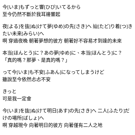
今[いま]もずっと響[ひび]いてるから
至今仍然不斷於我耳邊響起
夜[よる]を抜[ぬ]けて夢[ゆめ]の先[さき]へ 辿[たど]り着[つ]き
たい未来[みらい]へ
啊 穿過夜晚 朝著夢想的彼方 朝著好不容易才到達的未來
本当[ほんとう]に？あの夢[ゆめ]に、本当[ほんとう]に？
「真的嗎？那夢、是真的嗎？」
って今[いま]も不安[ふあん]になってしまうけど
雖說至今依然忐忐不安
きっと
可是我一定會
今[いま]を抜[ぬ]けて明日[あす]の先[さき]へ 二人[ふたり]だ
けの場所[ばしょ]へ
啊 穿越現今 向著明日的彼方 向著僅有二人之地