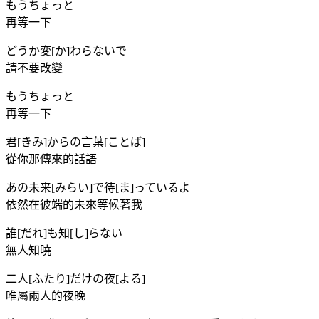
もうちょっと
再等一下
どうか変[か]わらないで
請不要改變
もうちょっと
再等一下
君[きみ]からの言葉[ことば]
從你那傳來的話語
あの未来[みらい]で待[ま]っているよ
依然在彼端的未來等候著我
誰[だれ]も知[し]らない
無人知曉
二人[ふたり]だけの夜[よる]
唯屬兩人的夜晚