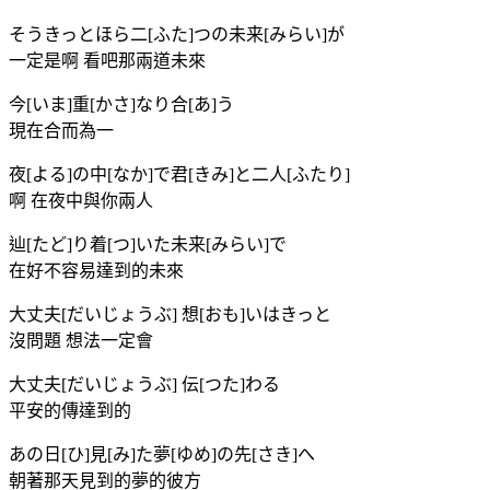
そうきっとほら二[ふた]つの未来[みらい]が
一定是啊 看吧那兩道未來
今[いま]重[かさ]なり合[あ]う
現在合而為一
夜[よる]の中[なか]で君[きみ]と二人[ふたり]
啊 在夜中與你兩人
辿[たど]り着[つ]いた未来[みらい]で
在好不容易達到的未來
大丈夫[だいじょうぶ] 想[おも]いはきっと
沒問題 想法一定會
大丈夫[だいじょうぶ] 伝[つた]わる
平安的傳達到的
あの日[ひ]見[み]た夢[ゆめ]の先[さき]へ
朝著那天見到的夢的彼方