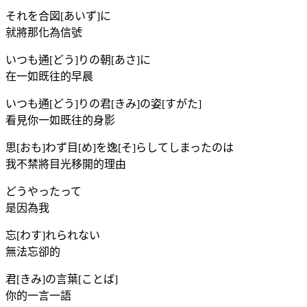
それを合図[あいず]に
就將那化為信號
いつも通[どう]りの朝[あさ]に
在一如既往的早晨
いつも通[どう]りの君[きみ]の姿[すがた]
看見你一如既往的身影
思[おも]わず目[め]を逸[そ]らしてしまったのは
我不禁將目光移開的理由
どうやったって
是因為我
忘[わす]れられない
無法忘卻的
君[きみ]の言葉[ことば]
你的一言一語