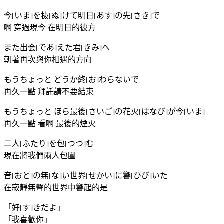
今[いま]を抜[ぬ]けて明日[あす]の先[さき]で
啊 穿過現今 在明日的彼方
また出会[であ]えた君[きみ]へ
朝著再次與你相遇的方向
もうちょっと どうか終[お]わらないで
再久一點 拜託請不要結束
もうちょっと ほら最後[さいご]の花火[はなび]が今[いま]
再久一點 看啊 最後的煙火
二人[ふたり]を包[つつ]む
現在將我們兩人包圍
音[おと]の無[な]い世界[せかい]に響[ひび]いた
在寂靜無聲的世界中響起的是
「好[す]きだよ」
「我喜歡你」