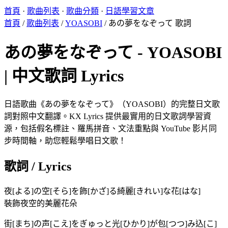
首頁
·
歌曲列表
·
歌曲分類
·
日語學習文章
首頁
/
歌曲列表
/
YOASOBI
/
あの夢をなぞって 歌詞
あの夢をなぞって - YOASOBI
| 中文歌詞 Lyrics
日語歌曲《あの夢をなぞって》（YOASOBI）的完整日文歌
詞對照中文翻譯。KX Lyrics 提供最實用的日文歌詞學習資
源，包括假名標註、羅馬拼音、文法重點與 YouTube 影片同
步時間軸，助您輕鬆學唱日文歌！
歌詞 / Lyrics
夜[よる]の空[そら]を飾[かざ]る綺麗[きれい]な花[はな]
裝飾夜空的美麗花朵
街[まち]の声[こえ]をぎゅっと光[ひかり]が包[つつ]み込[こ]