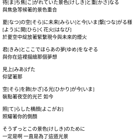
待[ま]ち焦[こ]がれていた景色[けしき]と重[かさ]なる
與焦急等候著的景色重合
夏[なつ]の空[そら]に未来[みらい]と今[いま]繋[つな]がる様
[よう]に開[ひら]く花火[はなび]
於夏空中綻放著緊繫現今與未來的煙火
君[きみ]とここでほらあの夢[ゆめ]をなぞる
與你在這裡描繪那個夢想
見上[みあ]げた
仰望著那
空[そら]を飾[かざ]る光[ひかり]が今[いま]
裝點著夜空的光芒 如今
照[て]らした横顔[よこがお]
照耀著你的側顏
そうずっとこの景色[けしき]のために
一定是啊 一直是為了這道光景