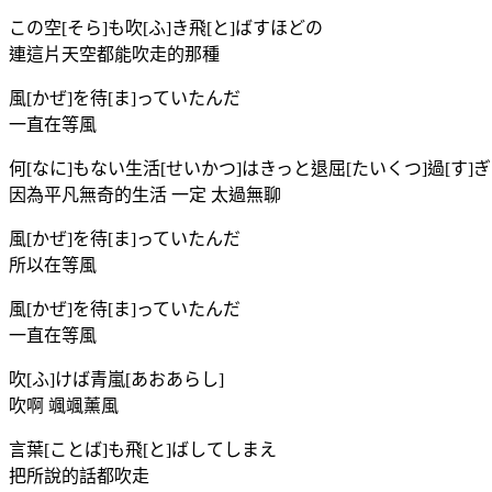
この空[そら]も吹[ふ]き飛[と]ばすほどの
連這片天空都能吹走的那種
風[かぜ]を待[ま]っていたんだ
一直在等風
何[なに]もない生活[せいかつ]はきっと退屈[たいくつ]過[す]
因為平凡無奇的生活 一定 太過無聊
風[かぜ]を待[ま]っていたんだ
所以在等風
風[かぜ]を待[ま]っていたんだ
一直在等風
吹[ふ]けば青嵐[あおあらし]
吹啊 颯颯薰風
言葉[ことば]も飛[と]ばしてしまえ
把所說的話都吹走