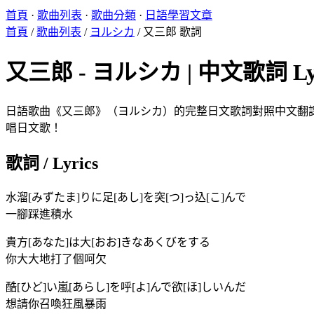
首頁
·
歌曲列表
·
歌曲分類
·
日語學習文章
首頁
/
歌曲列表
/
ヨルシカ
/
又三郎 歌詞
又三郎 - ヨルシカ | 中文歌詞 Lyr
日語歌曲《又三郎》（ヨルシカ）的完整日文歌詞對照中文翻譯。K
唱日文歌！
歌詞 / Lyrics
水溜[みずたま]りに足[あし]を突[つ]っ込[こ]んで
一腳踩進積水
貴方[あなた]は大[おお]きなあくびをする
你大大地打了個呵欠
酷[ひど]い嵐[あらし]を呼[よ]んで欲[ほ]しいんだ
想請你召喚狂風暴雨