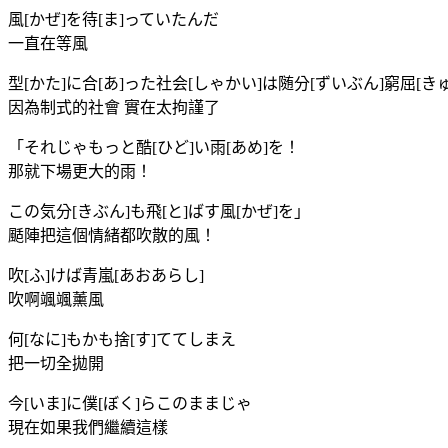
風[かぜ]を待[ま]っていたんだ
一直在等風
型[かた]に合[あ]った社会[しゃかい]は随分[ずいぶん]窮屈[
因為制式的社會 實在太拘謹了
「それじゃもっと酷[ひど]い雨[あめ]を！
那就下場更大的雨！
この気分[きぶん]も飛[と]ばす風[かぜ]を」
颳陣把這個情緒都吹散的風！
吹[ふ]けば青嵐[あおあらし]
吹啊颯颯薰風
何[なに]もかも捨[す]ててしまえ
把一切全拋開
今[いま]に僕[ぼく]らこのままじゃ
現在如果我們繼續這樣