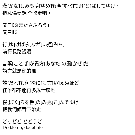
悲[かな]しみも夢[ゆめ]も全[すべ]て飛[と]ばしてゆけ、
把悲傷夢想 全吹走吧，
又三郎[またさぶろう]
又三郎
行[ゆ]けば永[なが]い道[みち]
前行長路漫漫
言葉[ことば]が貴方[あなた]の風[かぜ]だ
語言就是你的風
誰[だれ]も何[なに]も言[い]えぬほど
任誰都不能再多說什麼地
僕[ぼく]らを呑[の]み込[こ]んでゆけ
把我們都吞下帶走
どっどど どどうど
Doddo-do, dodoh-do