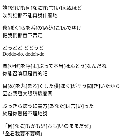
誰[だれ]も何[なに]も言[い]えぬほど
吹到誰都不能再說什麼地
僕[ぼく]らを呑[の]み込[こ]んでゆけ
把我們都吞下帶走
どっどど どどうど
Doddo-do, dodoh-do
風[かぜ]を呼[よ]ぶって本当[ほんとう]なんだね
你能召喚風是真的吧
目[め]を丸[まる]くした僕[ぼく]がそう聞[き]いたから
因為我瞪大眼睛這麼問
ぶっきらぼうに貴方[あなた]は言[い]った
於是你愛搭不理地說
「何[なに]もかも思[おも]いのままだぜ」
｢全看我要不要啊｣