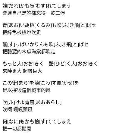
誰[だれ]かも忘[わす]れてしまう
會連自己是誰都忘得一乾二淨
青[あお]い胡桃[くるみ]も吹[ふ]き飛[と]ばせ
把綠色核桃也吹走
酸[す]っぱいかりんも吹[ふ]き飛[と]ばせ
把酸澀的木瓜海棠都吹走
もっと大[おお]きく 酷[ひど]く大[おお]きく
來陣更大 超級巨大
この街[まち]を壊[こわ]す風[かぜ]を
足以摧毀這個城市的風
吹[ふ]けよ青嵐[あおあらし]
吹啊 颯颯薰風
何[なに]もかも捨[す]ててしまえ
把一切都拋開