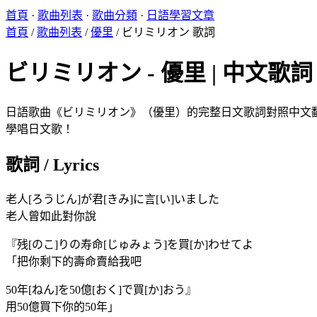
首頁
·
歌曲列表
·
歌曲分類
·
日語學習文章
首頁
/
歌曲列表
/
優里
/
ビリミリオン 歌詞
ビリミリオン - 優里 | 中文歌詞 L
日語歌曲《ビリミリオン》（優里）的完整日文歌詞對照中文翻譯。
學唱日文歌！
歌詞 / Lyrics
老人[ろうじん]が君[きみ]に言[い]いました
老人曾如此對你說
『残[のこ]りの寿命[じゅみょう]を買[か]わせてよ
「把你剩下的壽命賣給我吧
50年[ねん]を50億[おく]で買[か]おう』
用50億買下你的50年」