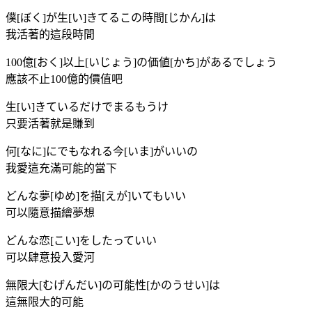
僕[ぼく]が生[い]きてるこの時間[じかん]は
我活著的這段時間
100億[おく]以上[いじょう]の価値[かち]があるでしょう
應該不止100億的價值吧
生[い]きているだけでまるもうけ
只要活著就是賺到
何[なに]にでもなれる今[いま]がいいの
我愛這充滿可能的當下
どんな夢[ゆめ]を描[えが]いてもいい
可以隨意描繪夢想
どんな恋[こい]をしたっていい
可以肆意投入愛河
無限大[むげんだい]の可能性[かのうせい]は
這無限大的可能