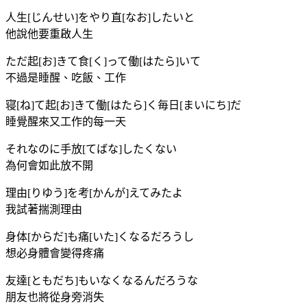
人生[じんせい]をやり直[なお]したいと
他說他要重啟人生
ただ起[お]きて食[く]って働[はたら]いて
不過是睡醒、吃飯、工作
寝[ね]て起[お]きて働[はたら]く毎日[まいにち]だ
睡覺醒來又工作的每一天
それなのに手放[てばな]したくない
為何會如此放不開
理由[りゆう]を考[かんが]えてみたよ
我試著揣測理由
身体[からだ]も痛[いた]くなるだろうし
想必身體會變得疼痛
友達[ともだち]もいなくなるんだろうな
朋友也將從身旁消失