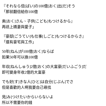
『それなら倍[ばい]の100億[おく]出[だ]そう
「那就翻倍給你100億
奥[おく]さん、子供[こども]もつけるから』
再送上嬌妻與愛子」
『豪邸[ごうてい]も仕事[しごと]もつけるからさ』
「還有豪宅與工作」
50年[ねん]が100億[おく]ならば
如果50年可以換100億
年収[ねんしゅう]2億[おく]の大富豪[だいふごう]だ
即可變身年收2億的大富豪
でも好[す]きな人[ひと]は自分[じぶん]でさ
但是喜歡的人啊我要自己尋找
見[み]つけたいからいらないよ
所以不需要你的錢