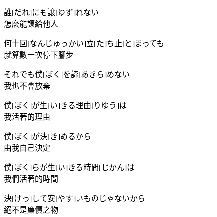
誰[だれ]にも譲[ゆず]れない
怎麽能讓給他人
何十回[なんじゅっかい]立[た]ち止[と]まっても
就算數十次停下腳步
それでも僕[ぼく]を諦[あきら]めない
我也不會放棄
僕[ぼく]が生[い]きる理由[りゆう]は
我活著的理由
僕[ぼく]が決[き]めるから
由我自己決定
僕[ぼく]らが生[い]きる時間[じかん]は
我們活著的時間
決[けっ]して安[やす]いものじゃないから
絕不是廉價之物