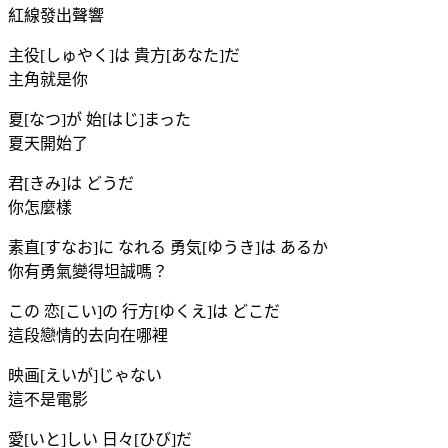
紅線發出聲響
主役[しゅやく]は 貴方[あなた]だ
主角就是你
夏[なつ]が 始[はじ]まった
夏天開始了
君[きみ]は どうだ
你怎麼樣
素直[すなお]に なれる 勇気[ゆうき]は あるか
你有勇氣變得坦誠嗎？
この 恋[こい]の 行方[ゆくえ]は どこだ
這段戀情的去向在哪裡
映画[えいが]じゃない
這不是電影
愛[いと]しい 日々[ひび]だ