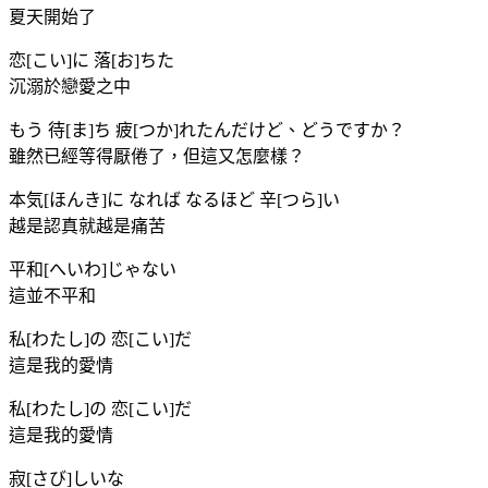
夏天開始了
恋[こい]に 落[お]ちた
沉溺於戀愛之中
もう 待[ま]ち 疲[つか]れたんだけど、どうですか？
雖然已經等得厭倦了，但這又怎麼樣？
本気[ほんき]に なれば なるほど 辛[つら]い
越是認真就越是痛苦
平和[へいわ]じゃない
這並不平和
私[わたし]の 恋[こい]だ
這是我的愛情
私[わたし]の 恋[こい]だ
這是我的愛情
寂[さび]しいな