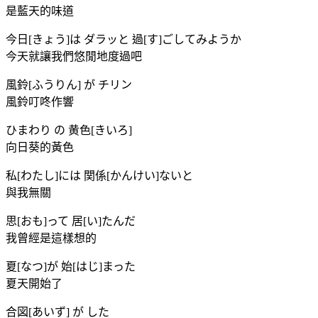
是藍天的味道
今日[きょう]は ダラッと 過[す]ごしてみようか
今天就讓我們悠閒地度過吧
風鈴[ふうりん] が チリン
風鈴叮咚作響
ひまわり の 黄色[きいろ]
向日葵的黃色
私[わたし]には 関係[かんけい]ないと
與我無關
思[おも]って 居[い]たんだ
我曾經是這樣想的
夏[なつ]が 始[はじ]まった
夏天開始了
合図[あいず] が した