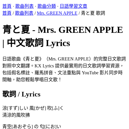
首頁
·
歌曲列表
·
歌曲分類
·
日語學習文章
首頁
/
歌曲列表
/
Mrs. GREEN APPLE
/
青と夏 歌詞
青と夏 - Mrs. GREEN APPLE
| 中文歌詞 Lyrics
日語歌曲《青と夏》（Mrs. GREEN APPLE）的完整日文歌詞
對照中文翻譯。KX Lyrics 提供最實用的日文歌詞學習資源，
包括假名標註、羅馬拼音、文法重點與 YouTube 影片同步時
間軸，助您輕鬆學唱日文歌！
歌詞 / Lyrics
涼[すず]しい 風[かぜ] 吹[ふ]く
清涼的風吹拂
青空[あおぞら] の 匂[にお]い