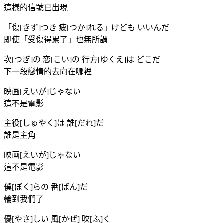
這樣的信號已出現
「傷[きず]つき 疲[つか]れる」けども いいんだ
即使「受傷得累了」也無所謂
次[つぎ]の 恋[こい]の 行方[ゆくえ]は どこだ
下一段戀情的去向在哪裡
映画[えいが]じゃない
這不是電影
主役[しゅやく]は 誰[だれ]だ
誰是主角
映画[えいが]じゃない
這不是電影
僕[ぼく]らの 番[ばん]だ
輪到我們了
優[やさ]しい 風[かぜ] 吹[ふ]く