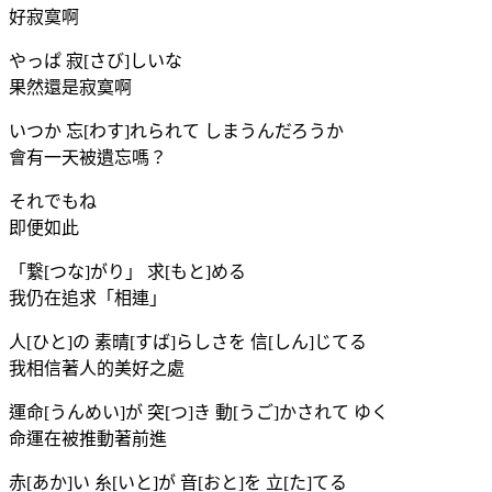
好寂寞啊
やっぱ 寂[さび]しいな
果然還是寂寞啊
いつか 忘[わす]れられて しまうんだろうか
會有一天被遺忘嗎？
それでもね
即便如此
「繋[つな]がり」 求[もと]める
我仍在追求「相連」
人[ひと]の 素晴[すば]らしさを 信[しん]じてる
我相信著人的美好之處
運命[うんめい]が 突[つ]き 動[うご]かされて ゆく
命運在被推動著前進
赤[あか]い 糸[いと]が 音[おと]を 立[た]てる