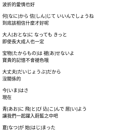
波折的愛情也好
何[なに]から 信[しん]じて いいんでしょうね
到底該相信什麼才好呢
大人[おとな]に なっても きっと
即使長大成人也一定
宝物[たからもの]は 褪[あ]せないよ
寶貴的記憶不會褪色哦
大丈夫[だいじょうぶ]だから
沒關係的
今[いま]はさ
現在
青[あお]に 飛[と]び 込[こ]んで 居[い]よう
讓我們一起躍入蔚藍之中吧
夏[なつ]が 始[はじ]まった