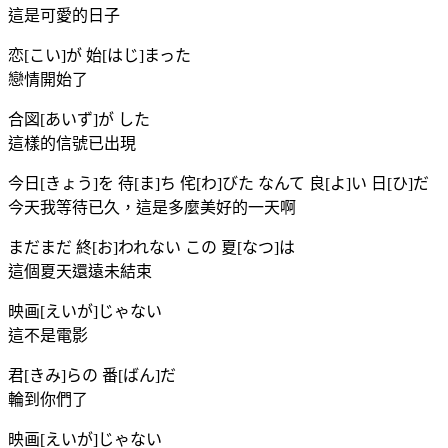
這是可愛的日子
恋[こい]が 始[はじ]まった
戀情開始了
合図[あいず]が した
這樣的信號已出現
今日[きょう]を 待[ま]ち 侘[わ]びた なんて 良[よ]い 日[ひ]だ
今天我等待已久，這是多麼美好的一天啊
まだまだ 終[お]われない この 夏[なつ]は
這個夏天還遠未結束
映画[えいが]じゃない
這不是電影
君[きみ]らの 番[ばん]だ
輪到你們了
映画[えいが]じゃない