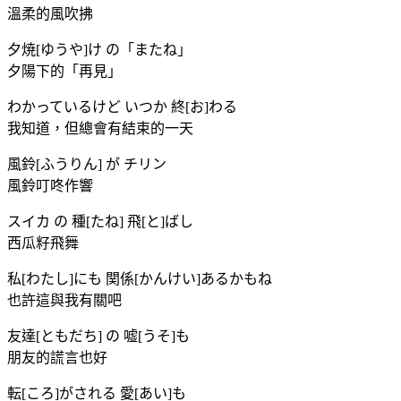
溫柔的風吹拂
夕焼[ゆうや]け の「またね」
夕陽下的「再見」
わかっているけど いつか 終[お]わる
我知道，但總會有結束的一天
風鈴[ふうりん] が チリン
風鈴叮咚作響
スイカ の 種[たね] 飛[と]ばし
西瓜籽飛舞
私[わたし]にも 関係[かんけい]あるかもね
也許這與我有關吧
友達[ともだち] の 嘘[うそ]も
朋友的謊言也好
転[ころ]がされる 愛[あい]も