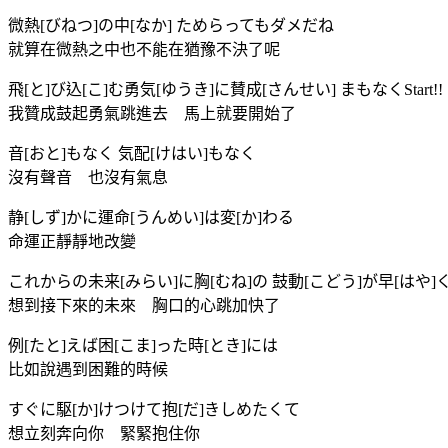
微熱[びねつ]の中[なか] ためらってもダメだね
就算在微熱之中也不能在猶豫不決了呢
飛[と]び込[こ]む勇気[ゆうき]に賛成[さんせい] まもなくStart!!
我贊成鼓起勇氣跳進去 馬上就要開始了
音[おと]もなく 気配[けはい]もなく
沒有聲音 也沒有氣息
静[しず]かに運命[うんめい]は変[か]わる
命運正靜靜地改變
これからの未来[みらい]に胸[むね]の 鼓動[こどう]が早[はや]
想到接下來的未來 胸口的心跳加快了
例[たと]えば困[こま]った時[とき]には
比如說遇到困難的時候
すぐに駆[か]けつけて抱[だ]きしめたくて
想立刻奔向你 緊緊抱住你