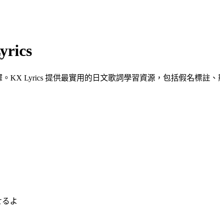
yrics
文翻譯。KX Lyrics 提供最實用的日文歌詞學習資源，包括假名標
せるよ