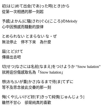
初[はじ]めて出会[であ]った時[とき]から
從第一次相遇的那一刻起
予感[よかん]に騒[さわ]ぐ心[こころ]のMelody
心中因預感而騷動的旋律
とめられない とまらない な・ぜ
無法停止 停不下來 為什麼
届[とど]けて
傳達出去吧
切[せつ]なさには名前[なまえ]をつけようか “Snow halation”
就將這份傷感取名為「Snow halation」
想[おも]いが重[かさ]なるまで待[ま]てずに
等不及思念彼此交疊的那一刻
悔[くや]しいけど好[す]きって純情[じゅんじょう]
雖然不甘心 卻是純真的喜歡