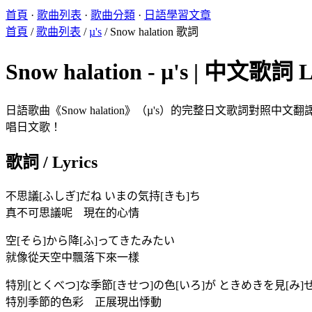
首頁
·
歌曲列表
·
歌曲分類
·
日語學習文章
首頁
/
歌曲列表
/
µ's
/
Snow halation 歌詞
Snow halation - µ's | 中文歌詞 L
日語歌曲《Snow halation》（µ's）的完整日文歌詞對照中
唱日文歌！
歌詞 / Lyrics
不思議[ふしぎ]だね いまの気持[きも]ち
真不可思議呢 現在的心情
空[そら]から降[ふ]ってきたみたい
就像從天空中飄落下來一樣
特別[とくべつ]な季節[きせつ]の色[いろ]が ときめきを見[み]
特別季節的色彩 正展現出悸動