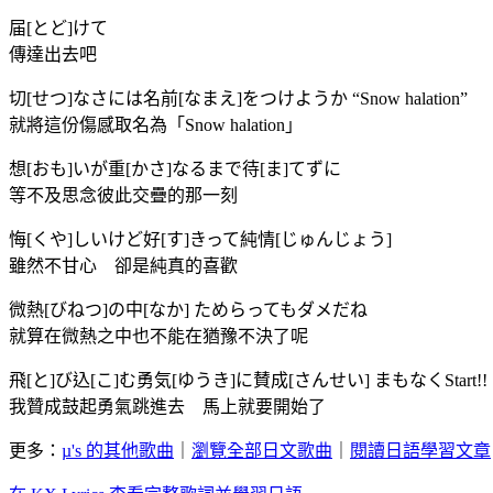
届[とど]けて
傳達出去吧
切[せつ]なさには名前[なまえ]をつけようか “Snow halation”
就將這份傷感取名為「Snow halation」
想[おも]いが重[かさ]なるまで待[ま]てずに
等不及思念彼此交疊的那一刻
悔[くや]しいけど好[す]きって純情[じゅんじょう]
雖然不甘心 卻是純真的喜歡
微熱[びねつ]の中[なか] ためらってもダメだね
就算在微熱之中也不能在猶豫不決了呢
飛[と]び込[こ]む勇気[ゆうき]に賛成[さんせい] まもなくStart!!
我贊成鼓起勇氣跳進去 馬上就要開始了
更多：
µ's 的其他歌曲
｜
瀏覽全部日文歌曲
｜
閱讀日語學習文章