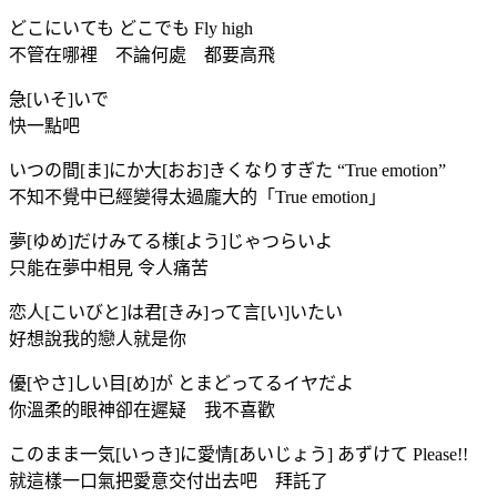
どこにいても どこでも Fly high
不管在哪裡 不論何處 都要高飛
急[いそ]いで
快一點吧
いつの間[ま]にか大[おお]きくなりすぎた “True emotion”
不知不覺中已經變得太過龐大的「True emotion」
夢[ゆめ]だけみてる様[よう]じゃつらいよ
只能在夢中相見 令人痛苦
恋人[こいびと]は君[きみ]って言[い]いたい
好想說我的戀人就是你
優[やさ]しい目[め]が とまどってるイヤだよ
你溫柔的眼神卻在遲疑 我不喜歡
このまま一気[いっき]に愛情[あいじょう] あずけて Please!!
就這樣一口氣把愛意交付出去吧 拜託了