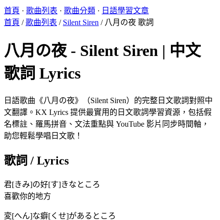
首頁
·
歌曲列表
·
歌曲分類
·
日語學習文章
首頁
/
歌曲列表
/
Silent Siren
/
八月の夜 歌詞
八月の夜 - Silent Siren | 中文
歌詞 Lyrics
日語歌曲《八月の夜》（Silent Siren）的完整日文歌詞對照中
文翻譯。KX Lyrics 提供最實用的日文歌詞學習資源，包括假
名標註、羅馬拼音、文法重點與 YouTube 影片同步時間軸，
助您輕鬆學唱日文歌！
歌詞 / Lyrics
君[きみ]の好[す]きなところ
喜歡你的地方
変[へん]な癖[くせ]があるところ