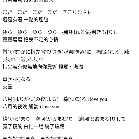
まだ まだ まだ まだ ぎこちなさも
還是有著 一點的尷尬
ゆら ゆら ゆら ゆら 揺[ゆ]れる気持[きも]ちも
飄飄蕩蕩 搖曳不定的心情
微[かす]かに指先[ゆびさき]が君[きみ]に 振[ふ]れる 触
[ふ]れ 溢[あふ]れ
指尖若有似無地向你靠近 輕觸、滿溢
重[かさ]なる
交疊
八月[はちがつ]の夜[よる] 募[つの]る i love you
八月的夜晚 觸動 i love you
絡[から]まり 空回[からまわ]り 遠回[とおまわ]りして
有了接觸 白忙一場 繞了遠路
また好[す]きを また好[す]きを