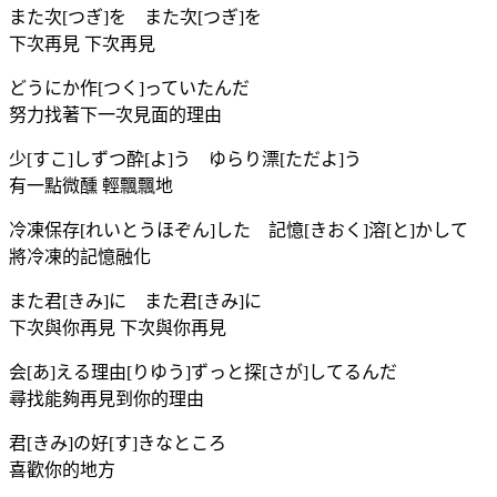
また次[つぎ]を また次[つぎ]を
下次再見 下次再見
どうにか作[つく]っていたんだ
努力找著下一次見面的理由
少[すこ]しずつ酔[よ]う ゆらり漂[ただよ]う
有一點微醺 輕飄飄地
冷凍保存[れいとうほぞん]した 記憶[きおく]溶[と]かして
將冷凍的記憶融化
また君[きみ]に また君[きみ]に
下次與你再見 下次與你再見
会[あ]える理由[りゆう]ずっと探[さが]してるんだ
尋找能夠再見到你的理由
君[きみ]の好[す]きなところ
喜歡你的地方