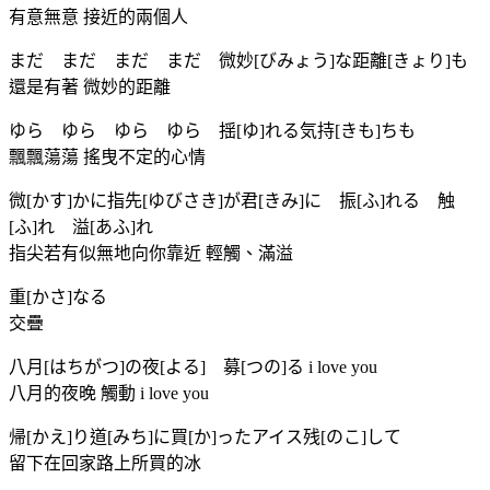
有意無意 接近的兩個人
まだ まだ まだ まだ 微妙[びみょう]な距離[きょり]も
還是有著 微妙的距離
ゆら ゆら ゆら ゆら 揺[ゆ]れる気持[きも]ちも
飄飄蕩蕩 搖曳不定的心情
微[かす]かに指先[ゆびさき]が君[きみ]に 振[ふ]れる 触
[ふ]れ 溢[あふ]れ
指尖若有似無地向你靠近 輕觸、滿溢
重[かさ]なる
交疊
八月[はちがつ]の夜[よる] 募[つの]る i love you
八月的夜晚 觸動 i love you
帰[かえ]り道[みち]に買[か]ったアイス残[のこ]して
留下在回家路上所買的冰