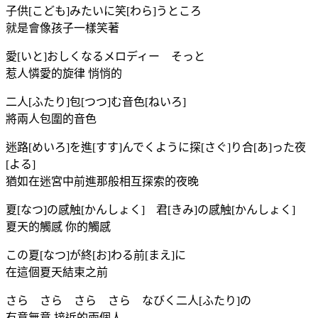
子供[こども]みたいに笑[わら]うところ
就是會像孩子一樣笑著
愛[いと]おしくなるメロディー そっと
惹人憐愛的旋律 悄悄的
二人[ふたり]包[つつ]む音色[ねいろ]
將兩人包圍的音色
迷路[めいろ]を進[すす]んでくように探[さぐ]り合[あ]った夜
[よる]
猶如在迷宮中前進那般相互探索的夜晚
夏[なつ]の感触[かんしょく] 君[きみ]の感触[かんしょく]
夏天的觸感 你的觸感
この夏[なつ]が終[お]わる前[まえ]に
在這個夏天結束之前
さら さら さら さら なびく二人[ふたり]の
有意無意 接近的兩個人