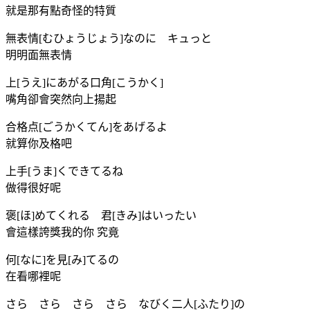
就是那有點奇怪的特質
無表情[むひょうじょう]なのに キュっと
明明面無表情
上[うえ]にあがる口角[こうかく]
嘴角卻會突然向上揚起
合格点[ごうかくてん]をあげるよ
就算你及格吧
上手[うま]くできてるね
做得很好呢
褒[ほ]めてくれる 君[きみ]はいったい
會這樣誇獎我的你 究竟
何[なに]を見[み]てるの
在看哪裡呢
さら さら さら さら なびく二人[ふたり]の