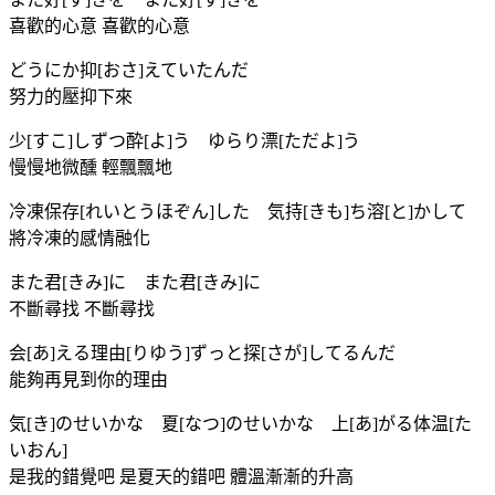
喜歡的心意 喜歡的心意
どうにか抑[おさ]えていたんだ
努力的壓抑下來
少[すこ]しずつ酔[よ]う ゆらり漂[ただよ]う
慢慢地微醺 輕飄飄地
冷凍保存[れいとうほぞん]した 気持[きも]ち溶[と]かして
將冷凍的感情融化
また君[きみ]に また君[きみ]に
不斷尋找 不斷尋找
会[あ]える理由[りゆう]ずっと探[さが]してるんだ
能夠再見到你的理由
気[き]のせいかな 夏[なつ]のせいかな 上[あ]がる体温[た
いおん]
是我的錯覺吧 是夏天的錯吧 體溫漸漸的升高