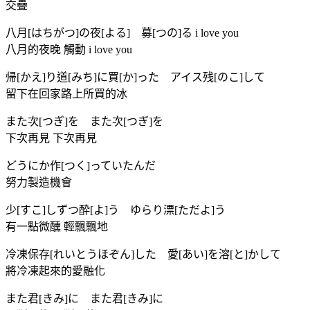
交疊
八月[はちがつ]の夜[よる] 募[つの]る i love you
八月的夜晚 觸動 i love you
帰[かえ]り道[みち]に買[か]った アイス残[のこ]して
留下在回家路上所買的冰
また次[つぎ]を また次[つぎ]を
下次再見 下次再見
どうにか作[つく]っていたんだ
努力製造機會
少[すこ]しずつ酔[よ]う ゆらり漂[ただよ]う
有一點微醺 輕飄飄地
冷凍保存[れいとうほぞん]した 愛[あい]を溶[と]かして
將冷凍起來的愛融化
また君[きみ]に また君[きみ]に