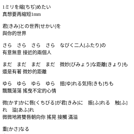
1ミリを縮[ちぢ]めたい
真想要再縮短1mm
君[きみ]との世界[せかい]を
與你的世界
さら さら さら さら なびく二人[ふたり]の
有意無意 接近的兩個人
まだ まだ まだ まだ 微妙[びみょう]な距離[きょり]も
還是有著 微妙的距離
ゆら ゆら ゆら ゆら 揺[ゆ]れる気持[きも]ちも
飄飄蕩蕩 搖曳不定的心情
微[かす]かに唇[くちびる]が君[きみ]に 振[ふ]れる 触[ふ]
れ 溢[あふ]れ
微微地將雙唇朝向你 搖晃 接觸 滿溢
重[かさ]なる