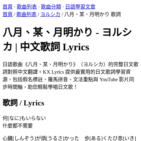
首頁
·
歌曲列表
·
歌曲分類
·
日語學習文章
首頁
/
歌曲列表
/
ヨルシカ
/
八月、某、月明かり 歌詞
八月、某、月明かり - ヨルシ
カ | 中文歌詞 Lyrics
日語歌曲《八月、某、月明かり》（ヨルシカ）的完整日文歌
詞對照中文翻譯。KX Lyrics 提供最實用的日文歌詞學習資
源，包括假名標註、羅馬拼音、文法重點與 YouTube 影片同
步時間軸，助您輕鬆學唱日文歌！
歌詞 / Lyrics
何[なに]もいらない
什麼都不需要
心臓[しんぞう]が煩[うるさ]かった 歩[ある]くたび息[いき]