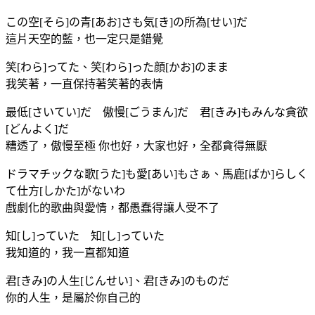
この空[そら]の青[あお]さも気[き]の所為[せい]だ
這片天空的藍，也一定只是錯覺
笑[わら]ってた、笑[わら]った顔[かお]のまま
我笑著，一直保持著笑著的表情
最低[さいてい]だ 傲慢[ごうまん]だ 君[きみ]もみんな貪欲
[どんよく]だ
糟透了，傲慢至極 你也好，大家也好，全都貪得無厭
ドラマチックな歌[うた]も愛[あい]もさぁ、馬鹿[ばか]らしく
て仕方[しかた]がないわ
戲劇化的歌曲與愛情，都愚蠢得讓人受不了
知[し]っていた 知[し]っていた
我知道的，我一直都知道
君[きみ]の人生[じんせい]、君[きみ]のものだ
你的人生，是屬於你自己的