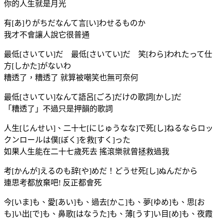
你的人生就是月光
有[あ]りがちだなんて言[い]わせるものか
我才不會讓人說它很普通
最低[さいてい]だ 最低[さいてい]だ 笑[わら]われたって仕
方[しかた]がないわ
糟透了，糟透了 就算被嘲笑也無可奈何
最低[さいてい]なんて語呂[ごろ]だけの歌詞[かし]だ
「糟透了」不過只是押韻的歌詞
人生[じんせい]、二十七[にじゅうなな]で死[し]ねるならロッ
クンロールは僕[ぼく]を救[すく]った
如果人生能在二十七歲死去 搖滾樂就曾拯救過我
考[かんが]えるのも辞[や]めだ！どうせ死[し]ぬんだから
連思考都放棄吧! 反正都會死
今[いま]も、愛[あい]も、過去[かこ]も、夢[ゆめ]も、思[お
も]い出[で]も、鼻歌[はなうた]も、薄[うす]い目[め]も、夜霞