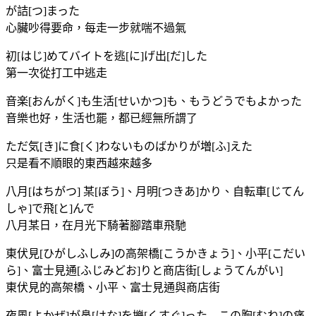
が詰[つ]まった
心臟吵得要命，每走一步就喘不過氣
初[はじ]めてバイトを逃[に]げ出[だ]した
第一次從打工中逃走
音楽[おんがく]も生活[せいかつ]も、もうどうでもよかった
音樂也好，生活也罷，都已經無所謂了
ただ気[き]に食[く]わないものばかりが増[ふ]えた
只是看不順眼的東西越來越多
八月[はちがつ] 某[ぼう]、月明[つきあ]かり、自転車[じてん
しゃ]で飛[と]んで
八月某日，在月光下騎著腳踏車飛馳
東伏見[ひがしふしみ]の高架橋[こうかきょう]、小平[こだい
ら]、富士見通[ふじみどお]りと商店街[しょうてんがい]
東伏見的高架橋、小平、富士見通與商店街
夜風[よかぜ]が鼻[はな]を擽[くすぐ]った この胸[むね]の痛