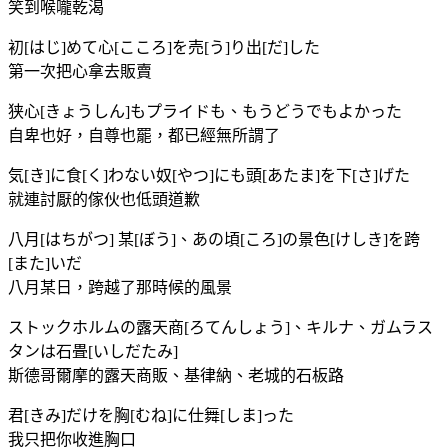
笑到喉嚨乾渴
初[はじ]めて心[こころ]を売[う]り出[だ]した
第一次把心拿去販賣
狭心[きょうしん]もプライドも、もうどうでもよかった
自卑也好，自尊也罷，都已經無所謂了
気[き]に食[く]わない奴[やつ]にも頭[あたま]を下[さ]げた
就連討厭的傢伙也低頭道歉
八月[はちがつ] 某[ぼう]、あの頃[ころ]の景色[けしき]を跨
[また]いだ
八月某日，跨越了那時候的風景
ストックホルムの露天商[ろてんしょう]、キルナ、ガムラス
タンは石畳[いしだたみ]
斯德哥爾摩的露天商販、基律納、老城的石板路
君[きみ]だけを胸[むね]に仕舞[しま]った
我只把你收進胸口