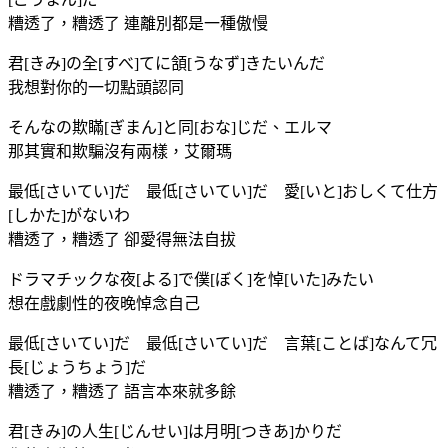
糟透了，糟透了 連離別都是一種傲慢
君[きみ]の全[すべ]てに頷[うなず]きたいんだ
我想對你的一切點頭認同
そんなの欺瞞[ぎまん]と同[おな]じだ、エルマ
那其實和欺騙沒有兩樣，艾爾瑪
最低[さいてい]だ 最低[さいてい]だ 愛[いと]おしくて仕方
[しかた]がないわ
糟透了，糟透了 卻愛得無法自拔
ドラマチックな夜[よる]で僕[ぼく]を悼[いた]みたい
想在戲劇性的夜晚悼念自己
最低[さいてい]だ 最低[さいてい]だ 言葉[ことば]なんて冗
長[じょうちょう]だ
糟透了，糟透了 語言本來就多餘
君[きみ]の人生[じんせい]は月明[つきあ]かりだ