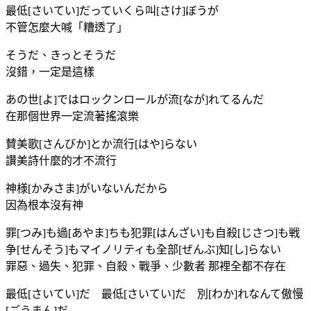
最低[さいてい]だっていくら叫[さけ]ぼうが
不管怎麼大喊「糟透了」
そうだ、きっとそうだ
沒錯，一定是這樣
あの世[よ]ではロックンロールが流[なが]れてるんだ
在那個世界一定流著搖滾樂
賛美歌[さんびか]とか流行[はや]らない
讚美詩什麼的才不流行
神様[かみさま]がいないんだから
因為根本沒有神
罪[つみ]も過[あやま]ちも犯罪[はんざい]も自殺[じさつ]も戦
争[せんそう]もマイノリティも全部[ぜんぶ]知[し]らない
罪惡、過失、犯罪、自殺、戰爭、少數者 那裡全都不存在
最低[さいてい]だ 最低[さいてい]だ 別[わか]れなんて傲慢
[ごうまん]だ