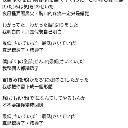
[いた]みは気[き]のせいだ
夜風搔弄著鼻尖，胸口的疼痛一定只是錯覺
わかってた わかった振[ふ]りをした
我明白的，只是假裝自己明白了
最低[さいてい]だ 最低[さいてい]だ
真是糟透了，糟透了
僕[ぼく]の全部[ぜんぶ]最低[さいてい]だ
我整個人都糟透了
君[きみ]を形[かたち]に残[のこ]したかった
我想把你留下成一個形體
想[おも]い出[で]になんてしてやるもんか
才不要讓你變成回憶
最低[さいてい]だ 最低[さいてい]だ
真是糟透了，糟透了