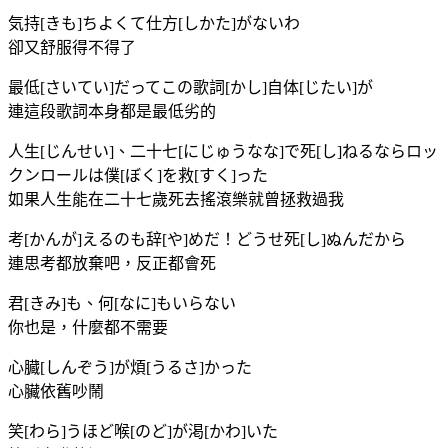
気持[きも]ちよくて仕方[しかた]がないわ
卻又舒服得不得了
最低[さいてい]だってこの歌詞[かし]自体[じたい]が
連這段歌詞本身都是最低劣的
人生[じんせい]、二十七[にじゅうなな]で死[し]ねるならロッ
クンロールは僕[ぼく]を救[すく]った
如果人生能在二十七歲死去搖滾樂就曾拯救過我
考[かんが]えるのも辞[や]めだ！どうせ死[し]ぬんだから
連思考都放棄吧，反正都會死
君[きみ]も、何[なに]もいらない
你也是，什麼都不需要
心臓[しんぞう]が煩[うるさ]かった
心臟依舊吵鬧
笑[わら]うほど喉[のど]が渇[かわ]いた