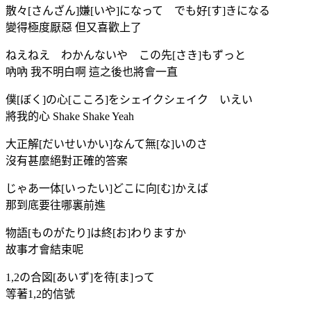
散々[さんざん]嫌[いや]になって でも好[す]きになる
變得極度厭惡 但又喜歡上了
ねえねえ わかんないや この先[さき]もずっと
吶吶 我不明白啊 這之後也將會一直
僕[ぼく]の心[こころ]をシェイクシェイク いえい
將我的心 Shake Shake Yeah
大正解[だいせいかい]なんて無[な]いのさ
沒有甚麼絕對正確的答案
じゃあ一体[いったい]どこに向[む]かえば
那到底要往哪裏前進
物語[ものがたり]は終[お]わりますか
故事才會結束呢
1,2の合図[あいず]を待[ま]って
等著1,2的信號