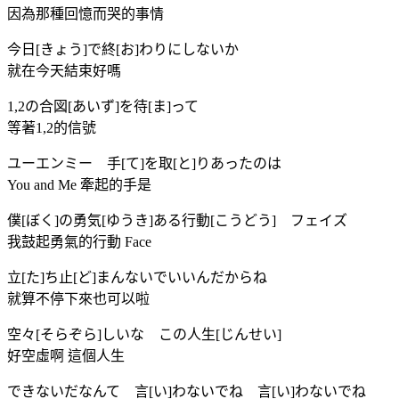
因為那種回憶而哭的事情
今日[きょう]で終[お]わりにしないか
就在今天結束好嗎
1,2の合図[あいず]を待[ま]って
等著1,2的信號
ユーエンミー 手[て]を取[と]りあったのは
You and Me 牽起的手是
僕[ぼく]の勇気[ゆうき]ある行動[こうどう] フェイズ
我鼓起勇氣的行動 Face
立[た]ち止[ど]まんないでいいんだからね
就算不停下來也可以啦
空々[そらぞら]しいな この人生[じんせい]
好空虛啊 這個人生
できないだなんて 言[い]わないでね 言[い]わないでね