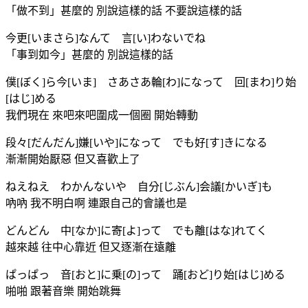
「做不到」甚麼的 別說這樣的話 不要說這樣的話
今更[いまさら]なんて 言[い]わないでね
「事到如今」甚麼的 別說這樣的話
僕[ぼく]ら今[いま] さあさあ輪[わ]になって 回[まわ]り始
[はじ]める
我們現在 來吧來吧圍成一個圈 開始轉動
段々[だんだん]嫌[いや]になって でも好[す]きになる
漸漸開始厭惡 但又喜歡上了
ねえねえ わかんないや 自分[じぶん]会議[かいぎ]も
吶吶 我不明白啊 連跟自己的會議也是
どんどん 中[なか]に寄[よ]って でも離[はな]れてく
越來越 往中心靠近 但又逐漸在遠離
ぱっぱっ 音[おと]に乗[の]って 踊[おど]り始[はじ]める
啪啪 跟著音樂 開始跳舞