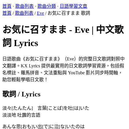
首頁
·
歌曲列表
·
歌曲分類
·
日語學習文章
首頁
/
歌曲列表
/
Eve
/
お気に召すまま 歌詞
お気に召すまま - Eve | 中文歌
詞 Lyrics
日語歌曲《お気に召すまま》（Eve）的完整日文歌詞對照中
文翻譯。KX Lyrics 提供最實用的日文歌詞學習資源，包括假
名標註、羅馬拼音、文法重點與 YouTube 影片同步時間軸，
助您輕鬆學唱日文歌！
歌詞 / Lyrics
淡々[たんたん] 言葉[ことば]を吐[は]いた
淡淡地 吐露的言語
あんな思[おも]い出[で]に泣[な]いたのは