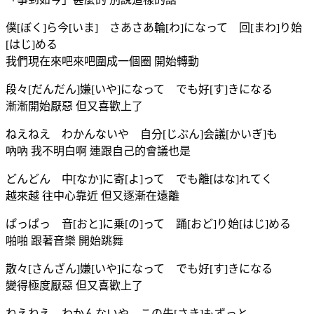
僕[ぼく]ら今[いま] さあさあ輪[わ]になって 回[まわ]り始
[はじ]める
我們現在來吧來吧圍成一個圈 開始轉動
段々[だんだん]嫌[いや]になって でも好[す]きになる
漸漸開始厭惡 但又喜歡上了
ねえねえ わかんないや 自分[じぶん]会議[かいぎ]も
吶吶 我不明白啊 連跟自己的會議也是
どんどん 中[なか]に寄[よ]って でも離[はな]れてく
越來越 往中心靠近 但又逐漸在遠離
ぱっぱっ 音[おと]に乗[の]って 踊[おど]り始[はじ]める
啪啪 跟著音樂 開始跳舞
散々[さんざん]嫌[いや]になって でも好[す]きになる
變得極度厭惡 但又喜歡上了
ねえねえ わかんないや この先[さき]もずっと