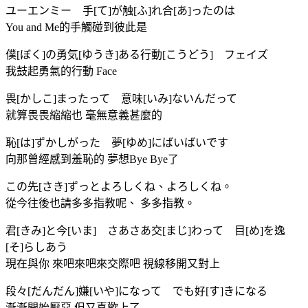
ユーエンミー 手[て]が触[ふ]れ合[あ]ったのは
You and Me的手觸碰到彼此是
僕[ぼく]の勇気[ゆうき]ある行動[こうどう] フェイズ
我鼓起勇氣的行動 Face
畏[かしこ]まったって 意味[いみ]ないんだって
就算畏畏縮縮也 毫無意義甚麼的
恥[は]ずかしがった 夢[ゆめ]にばいばいです
向那曾經感到羞恥的 夢想Bye Bye了
この先[さき]ずっとよろしくね、よろしくね。
從今往後也請多多指教呢、 多多指教。
君[きみ]と今[いま] さあさあ交[まじ]わって 目[め]を逸
[そ]らしあう
現在與你 來吧來吧來交際吧 視線移開又對上
段々[だんだん]嫌[いや]になって でも好[す]きになる
漸漸開始厭惡 但又喜歡上了