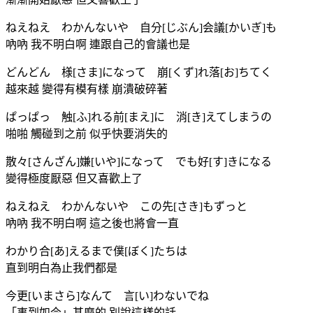
ねえねえ わかんないや 自分[じぶん]会議[かいぎ]も
吶吶 我不明白啊 連跟自己的會議也是
どんどん 様[さま]になって 崩[くず]れ落[お]ちてく
越來越 變得有模有樣 崩潰破碎著
ぱっぱっ 触[ふ]れる前[まえ]に 消[き]えてしまうの
啪啪 觸碰到之前 似乎快要消失的
散々[さんざん]嫌[いや]になって でも好[す]きになる
變得極度厭惡 但又喜歡上了
ねえねえ わかんないや この先[さき]もずっと
吶吶 我不明白啊 這之後也將會一直
わかり合[あ]えるまで僕[ぼく]たちは
直到明白為止我們都是
今更[いまさら]なんて 言[い]わないでね
「事到如今」甚麼的 別說這樣的話